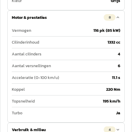
Kleur
Grijs
Motor & prestaties
8
Vermogen
116 pk (85 kW)
Cilinderinhoud
1332 cc
Aantal cilinders
4
Aantal versnellingen
6
Acceleratie (0-100 km/u)
11.1 s
Koppel
220 Nm
Topsnelheid
195 km/h
Turbo
Ja
Verbruik & milieu
4