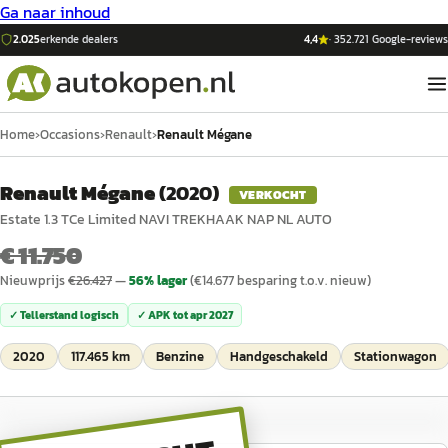
Ga naar inhoud
2.025
erkende dealers
4,4
·
352.721
Google-reviews
Home
›
Occasions
›
Renault
›
Renault Mégane
Renault Mégane
(
2020
)
VERKOCHT
Estate 1.3 TCe Limited NAVI TREKHAAK NAP NL AUTO
€ 11.750
Nieuwprijs
€
26.427
—
56
% lager
(€
14.677
besparing t.o.v. nieuw)
✓ Tellerstand logisch
✓ APK tot
apr 2027
2020
117.465 km
Benzine
Handgeschakeld
Stationwagon