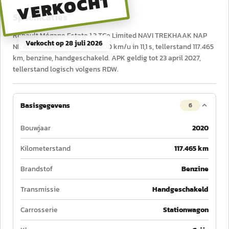
VERKOCHT
Specificaties
Renault Mégane Estate 1.3 TCe Limited NAVI TREKHAAK NAP
Verkocht op
28 juli 2026
NL AUTO uit 2020, 116 pk, 0–100 km/u in 11,1 s, tellerstand 117.465
km, benzine, handgeschakeld. APK geldig tot 23 april 2027,
tellerstand logisch volgens RDW.
Basisgegevens
6
Bouwjaar
2020
Kilometerstand
117.465 km
Brandstof
Benzine
Transmissie
Handgeschakeld
Carrosserie
Stationwagon