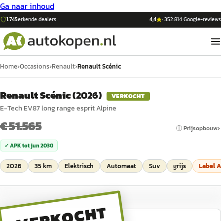
Ga naar inhoud
1.745
erkende dealers
4,4
·
352.814
Google-reviews
Home
›
Occasions
›
Renault
›
Renault Scénic
Renault Scénic
(
2026
)
VERKOCHT
E-Tech EV87 long range esprit Alpine
€ 51.565
ⓘ Prijsopbouw
✓ APK tot
jun 2030
2026
35 km
Elektrisch
Automaat
Suv
grijs
Label
VERKOCHT