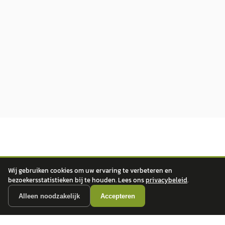
Wij gebruiken cookies om uw ervaring te verbeteren en
bezoekersstatistieken bij te houden. Lees ons
privacybeleid
.
autokopen.nl geeft geen financieel advies en is niet bevoegd om vragen over
financiële producten te beantwoorden. Wij verwijzen door naar erkende, AFM-
Alleen noodzakelijk
Accepteren
vergunde partners.