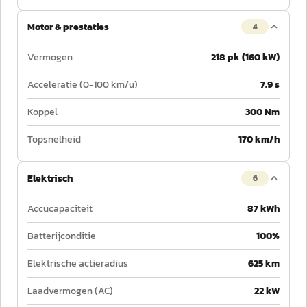
Motor & prestaties
4
Vermogen
218 pk (160 kW)
Acceleratie (0-100 km/u)
7.9 s
Koppel
300 Nm
Topsnelheid
170 km/h
Elektrisch
6
Accucapaciteit
87 kWh
Batterijconditie
100%
Elektrische actieradius
625 km
Laadvermogen (AC)
22 kW