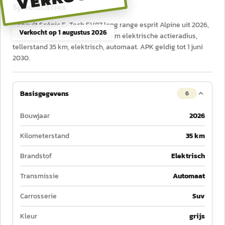
Specificaties
Renault Scénic E-Tech EV87 long range esprit Alpine uit 2026,
Verkocht op
1 augustus 2026
218 pk, 0–100 km/u in 7,9 s, 625 km elektrische actieradius,
tellerstand 35 km, elektrisch, automaat. APK geldig tot 1 juni
2030.
Basisgegevens
6
Bouwjaar
2026
Kilometerstand
35 km
Brandstof
Elektrisch
Transmissie
Automaat
Carrosserie
Suv
Kleur
grijs