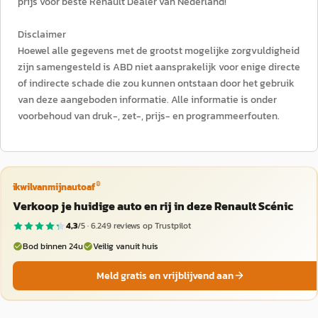
prijs voor beste Renault Dealer van Nederland!
Disclaimer
Hoewel alle gegevens met de grootst mogelijke zorgvuldigheid
zijn samengesteld is ABD niet aansprakelijk voor enige directe
of indirecte schade die zou kunnen ontstaan door het gebruik
van deze aangeboden informatie. Alle informatie is onder
voorbehoud van druk-, zet-, prijs- en programmeerfouten.
®
ikwilvanmijnautoaf
Verkoop je huidige auto en rij in deze Renault Scénic
4,3
/5 ·
6.249
reviews op Trustpilot
Bod binnen 24u
Veilig vanuit huis
Meld gratis en vrijblijvend aan