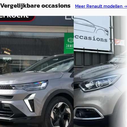
Vergelijkbare occasions
Meer
Renault
modellen →
A
C
Renault Captur
·
2025
Renault Captur
·
2016
1.8 E-Tech Full Hybrid 160 Techno
0.9 TCe Dynamique
€ 37.973
€ 6.995
v.a. € 805/mnd
v.a. € 148/mnd
Boven markt
Scherp geprijsd
2025 · 4.806 km · Hybride ·
2016 · 178.772 km · Benzine
Automaat
Handgeschakeld
Autobedrijf Lokhorst-Zoet
· Elburg
JM Occasions
· Schalkwijk
Bekijk aanbieding →
Bekijk aanbieding →
Vergelijk
Vergelijk