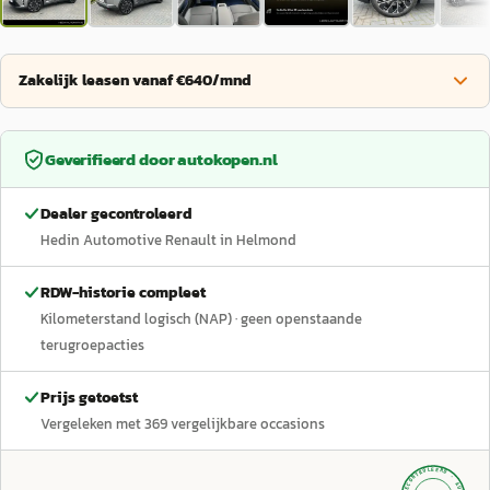
Zakelijk leasen vanaf €640/mnd
Geverifieerd door
autokopen.nl
Dealer gecontroleerd
Hedin Automotive Renault in Helmond
RDW-historie compleet
Kilometerstand logisch (NAP)
· geen openstaande
terugroepacties
Prijs getoetst
Vergeleken met
369
vergelijkbare occasions
GECONTROLEERD ·