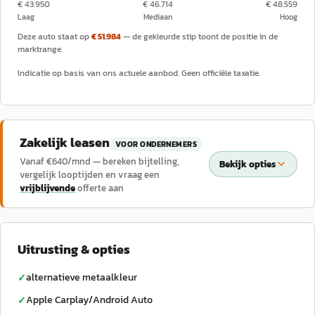
€ 43.950
€ 46.714
€ 48.559
Laag
Mediaan
Hoog
Deze auto staat op
€ 51.984
— de gekleurde stip toont de positie in de
marktrange.
Indicatie op basis van ons actuele aanbod. Geen officiële taxatie.
Zakelijk leasen
VOOR ONDERNEMERS
Vanaf €
640
/mnd — bereken bijtelling,
Bekijk opties
vergelijk looptijden en vraag een
vrijblijvende
offerte aan
Uitrusting & opties
alternatieve metaalkleur
✓
Apple Carplay/Android Auto
✓