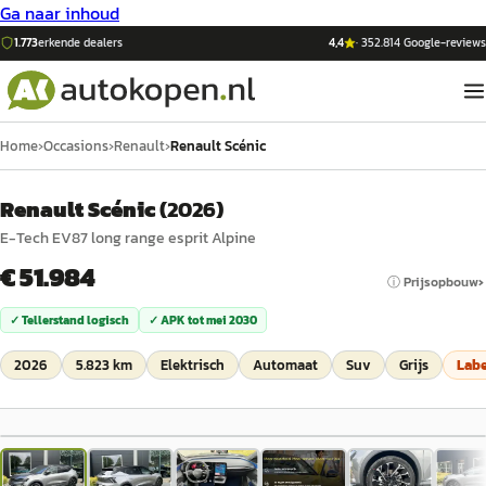
Ga naar inhoud
1.773
erkende dealers
4,4
·
352.814
Google-reviews
Home
›
Occasions
›
Renault
›
Renault Scénic
Renault Scénic
(
2026
)
E-Tech EV87 long range esprit Alpine
€ 51.984
ⓘ Prijsopbouw
✓ Tellerstand logisch
✓ APK tot
mei 2030
2026
5.823 km
Elektrisch
Automaat
Suv
Grijs
Lab
1
/
49