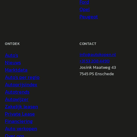
Ford
Opel
Peugeot
ONTDEK
CONTACT
Auto's
info@
autokopen.nl
+31 53 208 4490
Nieuws
Josink Maatweg 43
Marktdata
7545 PS Enschede
Auto's per regio
Autoprijsindex
Autotrends
Autowijzer
Zakelijk leasen
Private Lease
Financiering
Auto verkopen
Over ons