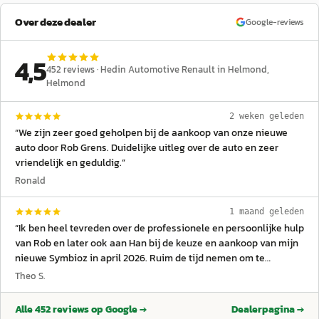
Over deze dealer
Google-reviews
4,5
452
reviews ·
Hedin Automotive Renault in Helmond
,
Helmond
2 weken geleden
“
We zijn zeer goed geholpen bij de aankoop van onze nieuwe
auto door Rob Grens. Duidelijke uitleg over de auto en zeer
vriendelijk en geduldig.
”
Ronald
1 maand geleden
“
Ik ben heel tevreden over de professionele en persoonlijke hulp
van Rob en later ook aan Han bij de keuze en aankoop van mijn
nieuwe Symbioz in april 2026. Ruim de tijd nemen om te
luisteren naar mijn wensen t.a.v. een nieuwe auto en zakelijk bij
Theo S.
de afhandeling en levering. Goede ervaring!
”
Alle
452
reviews op Google →
Dealerpagina →