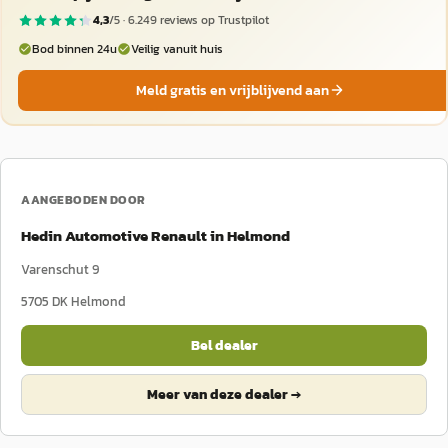
4,3
/5 ·
6.249
reviews op Trustpilot
Bod binnen 24u
Veilig vanuit huis
Meld gratis en vrijblijvend aan
AANGEBODEN DOOR
Hedin Automotive Renault in Helmond
Varenschut 9
5705 DK
Helmond
Bel dealer
Meer van deze dealer →