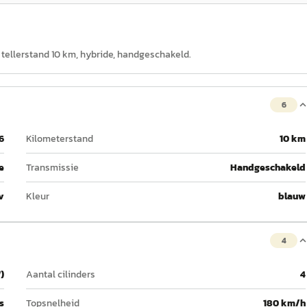
, tellerstand 10 km, hybride, handgeschakeld.
6
6
Kilometerstand
10 km
e
Transmissie
Handgeschakeld
v
Kleur
blauw
4
)
Aantal cilinders
4
s
Topsnelheid
180 km/h