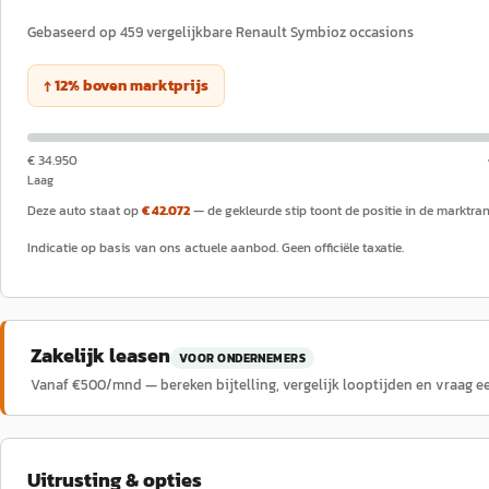
Gebaseerd op
459
vergelijkbare
Renault
Symbioz
occasions
↑
12
%
boven
marktprijs
€ 34.950
Laag
Deze auto staat op
€ 42.072
— de gekleurde stip toont de positie in de marktra
Indicatie op basis van ons actuele aanbod. Geen officiële taxatie.
Zakelijk leasen
VOOR ONDERNEMERS
Vanaf €
500
/mnd — bereken bijtelling, vergelijk looptijden en vraag e
Uitrusting & opties