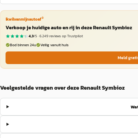
®
ikwilvanmijnautoaf
Verkoop je huidige auto en rij in deze Renault Symbioz
4,3
/5 ·
6.249
reviews op Trustpilot
Bod binnen 24u
Veilig vanuit huis
Meld grati
Veelgestelde vragen over deze Renault Symbioz
Wat