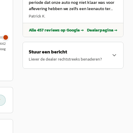
periode dat onze auto nog niet klaar was voor
aflevering hebben we zelfs een leenauto ter
beschikking gehad. De auto is uitgebreid
Patrick K.
uitgelegd. Deze rijdt heerlijk, wel even wat tijd
nodig gehad om alles uit te zoeken. Vooral het
Alle
457
reviews op Google →
Dealerpagina →
online activeren en de advanced connect
databundel verliep wat vaag, dit liep na een
.442
paar dagen. Blijkbaar heeft dit wat tijd nodig.
”
Hoog
Stuur een bericht
Liever de dealer rechtstreeks benaderen?