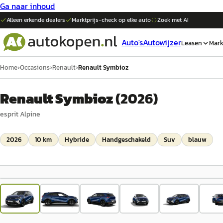
Ga naar inhoud
Alleen erkende dealers
Marktprijs-check op elke
auto
Zoek met AI
Auto's
Autowijzer
Leasen
Mark
Home
›
Occasions
›
Renault
›
Renault Symbioz
Renault Symbioz
(
2026
)
esprit Alpine
2026
10 km
Hybride
Handgeschakeld
Suv
blauw