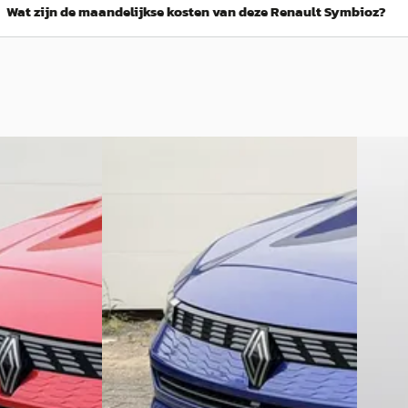
Wat zijn de maandelijkse kosten van deze Renault Symbioz?
2025
Renault Symbioz
·
2026
Renau
60 techno
1.8 E-Tech full hybrid 160 iconic
Techno
€ 39.770
€ 36.30
v.a. € 843/mnd
v.a. € 
Marktconform
Marktc
de · Automaat
2026 · 15 km · Hybride · Automaat
2026 · 
 Apeldoorn
Bochane Veenendaal
· Apeldoorn
Bochan
4,6
(
1128
)
4,6
(
1128