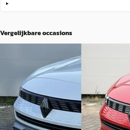
Vergelijkbare occasions
Renault Symbioz
·
2026
Renault Symbioz
·
1.8 E-Tech full hybrid 160 esprit Alpine
1.8 E-Tech full hybrid 1
€ 37.900
€ 31.895
v.a. € 803/mnd
v.a. € 676/mnd
Marktconform
Marktconform
2026 · 4250 km · Hybride · Automaat
2025 · 2563 km · Hybri
Bochane Veenendaal
· Apeldoorn
Bochane Veenendaal
·
4,6
(
1128
)
4,6
(
1128
)