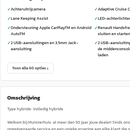
Achteruitrijcamera
Adaptive Cruise C
✓
✓
Lane Keeping Assist
LED-achterlichte
✓
✓
Ondersteuning Apple CarPlayTM en Android
Renault Handsfre
✓
✓
AutoTM
sluiten en starte
2 USB-aansluitingen en 3.5mm Jack-
2 USB-aansluiting
✓
✓
aansluiting
de middenconsol
laden
Toon alle 60 opties ↓
Omschrijving
Type hybride: Volledig hybride
Welkom bij Munsterhuis: al meer dan 50 jaar jouw dealer! Sinds onz
ongeëvenaarde service en een unieke ervaring aan elke klant die o