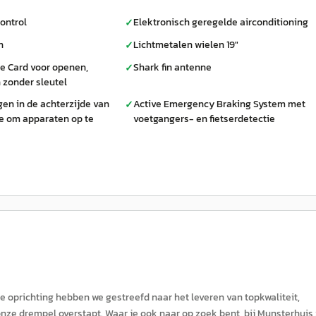
ontrol
Elektronisch geregelde airconditioning
✓
n
Lichtmetalen wielen 19"
✓
e Card voor openen,
Shark fin antenne
✓
n zonder sleutel
en in de achterzijde van
Active Emergency Braking System met
✓
e om apparaten op te
voetgangers- en fietserdetectie
e oprichting hebben we gestreefd naar het leveren van topkwaliteit,
nze drempel overstapt. Waar je ook naar op zoek bent, bij Munsterhuis 