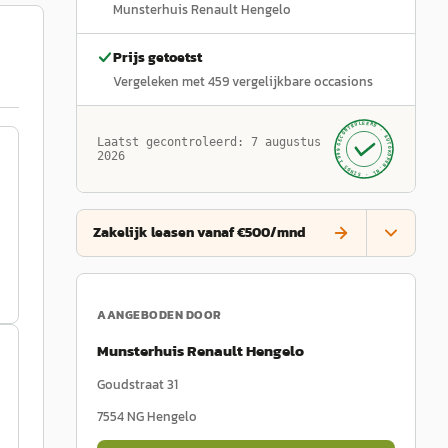
Munsterhuis Renault Hengelo
Prijs getoetst
Vergeleken met
459
vergelijkbare occasions
GECONTROLEERD ·
AUTOKOPEN.NL
Laatst gecontroleerd:
7 augustus
· SINDS 1999 ·
2026
Zakelijk leasen vanaf €500/mnd
AANGEBODEN DOOR
Munsterhuis Renault Hengelo
Goudstraat 31
7554 NG
Hengelo