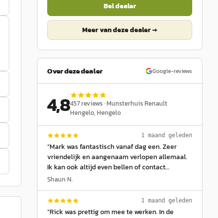
Bel dealer
Meer van deze dealer →
Over deze dealer
Google-reviews
4,8
457
reviews ·
Munsterhuis Renault
Hengelo
, Hengelo
1 maand geleden
“
Mark was fantastisch vanaf dag een. Zeer
vriendelijk en aangenaam verlopen allemaal.
Ik kan ook altijd even bellen of contact
opnemen per mail als er iets is. Thanks Mark
Shaun N.
en Munsterhuis!
”
1 maand geleden
“
Rick was prettig om mee te werken. In de