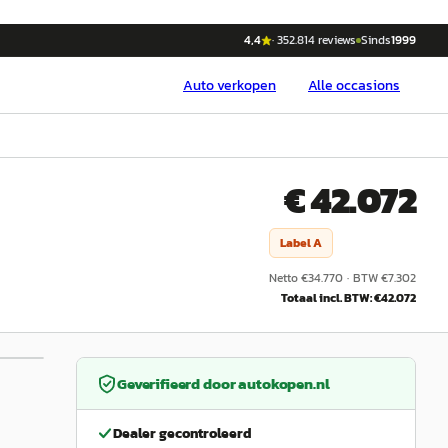
4,4
·
352.814
reviews
Sinds
1999
Auto
verkopen
Alle occasions
€ 42.072
Label
A
Netto €
34.770
·
BTW €
7.302
Totaal incl. BTW: €
42.072
1
/
11
Geverifieerd door
autokopen.nl
Dealer gecontroleerd