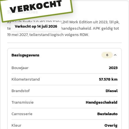
VERKOCHT
Specificaties
Renault Trafic 2.0 dCi 130 T30 L2H1 Work Edition uit 2023, 131 pk,
Verkocht op
14 juli 2026
tellerstand 57.578 km, diesel, handgeschakeld. APK geldig tot
19 mei 2027, tellerstand logisch volgens RDW.
Basisgegevens
6
Bouwjaar
2023
Kilometerstand
57.578 km
Brandstof
Diesel
Transmissie
Handgeschakeld
Carrosserie
Bestelauto
Kleur
Overig