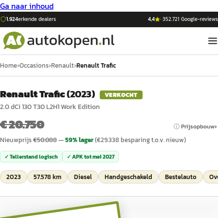
Ga naar inhoud
1.924
erkende dealers
4,4
·
352.721
Google-reviews
Home
›
Occasions
›
Renault
›
Renault Trafic
Renault Trafic
(
2023
)
VERKOCHT
2.0 dCi 130 T30 L2H1 Work Edition
€ 20.750
ⓘ Prijsopbouw
Nieuwprijs
€
50.088
—
59
% lager
(€
29.338
besparing t.o.v. nieuw)
✓ Tellerstand logisch
✓ APK tot
mei 2027
2023
57.578 km
Diesel
Handgeschakeld
Bestelauto
Ov