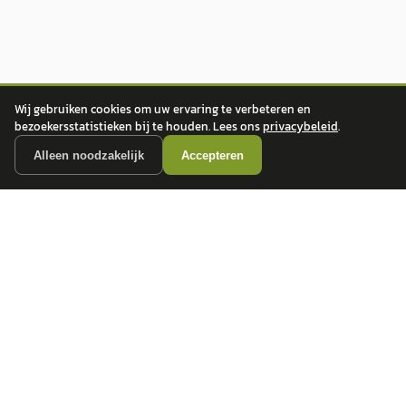
Wij gebruiken cookies om uw ervaring te verbeteren en
bezoekersstatistieken bij te houden. Lees ons
privacybeleid
.
Alleen noodzakelijk
Accepteren
autokopen.nl geeft geen financieel advies en is niet bevoegd om vragen over
financiële producten te beantwoorden. Wij verwijzen door naar erkende, AFM-
vergunde partners.
POPULAIRE MERKEN
Volkswagen
Vind jouw volgende auto bij
Toyota
betrouwbare dealers.
BMW