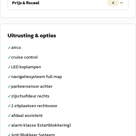
Prijs & fiscaal
4
Uitrusting & opties
airco
✓
cruise control
✓
LED koplampen
✓
navigatiesysteem full map
✓
parkeersensor achter
✓
zijschuifdeur rechts
✓
2 zitplaatsen rechtsvoor
✓
afdaal assistent
✓
alarm klasse 1(startblokkering)
✓
Anti Blokkeer Systeem
✓