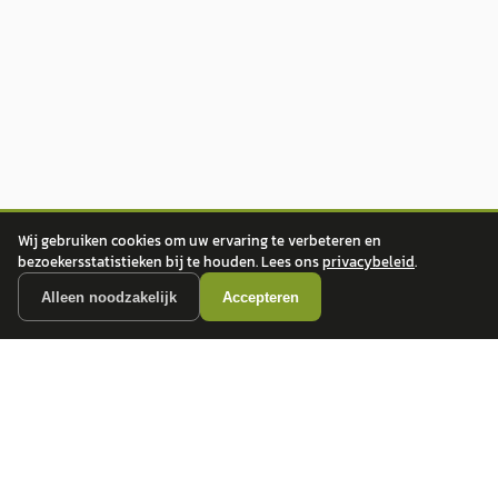
Wij gebruiken cookies om uw ervaring te verbeteren en
bezoekersstatistieken bij te houden. Lees ons
privacybeleid
.
Alleen noodzakelijk
Accepteren
autokopen.nl geeft geen financieel advies en is niet bevoegd om vragen over
financiële producten te beantwoorden. Wij verwijzen door naar erkende, AFM-
vergunde partners.