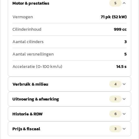
Motor & prestaties
5
Vermogen
71 pk (52 kW)
Cilinderinhoud
999 cc
Aantal cilinders
3
Aantal versnellingen
5
Acceleratie (0-100 km/u)
14.5 s
Verbruik & milieu
4
Uitvoering & afwerking
2
Historie & RDW
6
Prijs & fiscaal
3