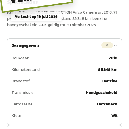
Specificaties
Renault Twingo 1.0 SCE COLLECTION Airco Camera uit 2018, 71
Verkocht op
19 juli 2026
pk, 0–100 km/u in 14,5 s, tellerstand 85.348 km, benzine,
handgeschakeld. APK geldig tot 20 oktober 2026.
Basisgegevens
6
Bouwjaar
2018
Kilometerstand
85.348 km
Brandstof
Benzine
Transmissie
Handgeschakeld
Carrosserie
Hatchback
Kleur
Wit