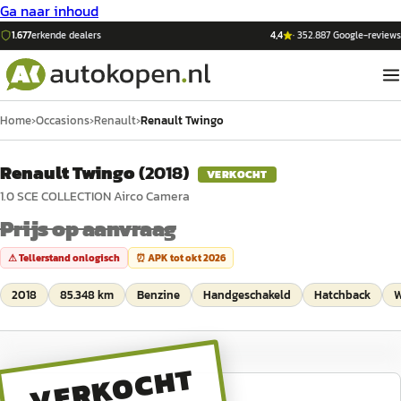
Ga naar inhoud
1.677
erkende dealers
4,4
·
352.887
Google-reviews
Home
›
Occasions
›
Renault
›
Renault Twingo
Renault Twingo
(
2018
)
VERKOCHT
1.0 SCE COLLECTION Airco Camera
Prijs op aanvraag
⚠ Tellerstand onlogisch
⏰ APK tot
okt 2026
2018
85.348 km
Benzine
Handgeschakeld
Hatchback
W
VERKOCHT