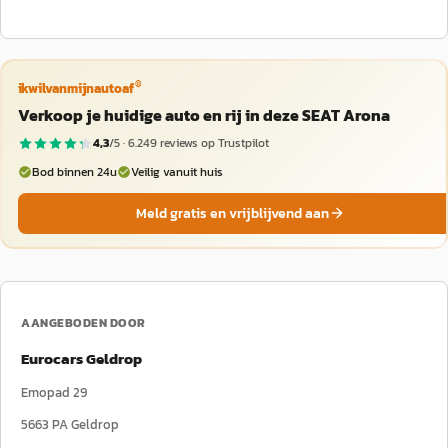
®
ikwilvanmijnautoaf
Verkoop je huidige auto en rij in deze SEAT Arona
4,3
/5 ·
6.249
reviews op Trustpilot
Bod binnen 24u
Veilig vanuit huis
Meld gratis en vrijblijvend aan
AANGEBODEN DOOR
Eurocars Geldrop
Emopad 29
5663 PA
Geldrop