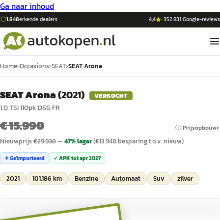
Ga naar inhoud
1.848
erkende dealers
4,4
·
352.831
Google-reviews
Home
›
Occasions
›
SEAT
›
SEAT Arona
SEAT Arona
(
2021
)
VERKOCHT
1.0 TSI 110pk DSG FR
€ 15.990
ⓘ Prijsopbouw
Nieuwprijs
€
29.938
—
47
% lager
(€
13.948
besparing t.o.v. nieuw)
✈ Geïmporteerd
✓ APK tot
apr 2027
2021
101.186 km
Benzine
Automaat
Suv
zilver