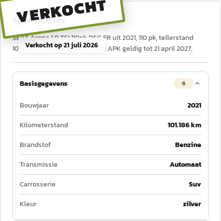
VERKOCHT
Specificaties
SEAT Arona 1.0 TSI 110pk DSG FR uit 2021, 110 pk, tellerstand
Verkocht op
21 juli 2026
101.186 km, benzine, automaat. APK geldig tot 21 april 2027.
Basisgegevens
6
Bouwjaar
2021
Kilometerstand
101.186 km
Brandstof
Benzine
Transmissie
Automaat
Carrosserie
Suv
Kleur
zilver