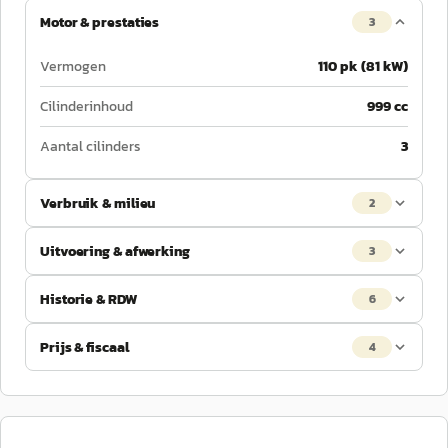
Motor & prestaties
3
Vermogen
110 pk (81 kW)
Cilinderinhoud
999 cc
Aantal cilinders
3
Verbruik & milieu
2
Uitvoering & afwerking
3
Historie & RDW
6
Prijs & fiscaal
4