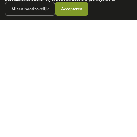
Alleen noodzakelijk
Accepteren
autokopen.nl geeft geen financieel advies en is niet bevoegd om vragen over
financiële producten te beantwoorden. Wij verwijzen door naar erkende, AFM-
vergunde partners.
POPULAIRE MERKEN
Volkswagen
Vind jouw volgende auto bij
Toyota
betrouwbare dealers.
BMW
Mercedes-Benz
Audi
Ford
Opel
Peugeot