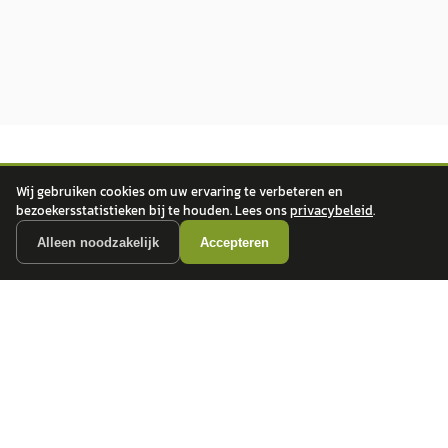
Wij gebruiken cookies om uw ervaring te verbeteren en
bezoekersstatistieken bij te houden. Lees ons
privacybeleid
.
Alleen noodzakelijk
Accepteren
autokopen.nl geeft geen financieel advies en is niet bevoegd om vragen over
financiële producten te beantwoorden. Wij verwijzen door naar erkende, AFM-
vergunde partners.
POPULAIRE MERKEN
Volkswagen
Vind jouw volgende auto bij
Toyota
betrouwbare dealers.