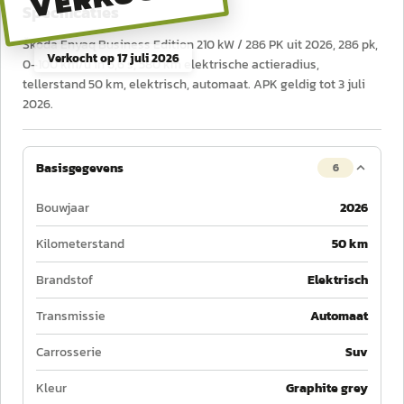
Specificaties
Škoda Enyaq Business Edition 210 kW / 286 PK uit 2026, 286 pk,
Verkocht op
17 juli 2026
0–100 km/u in 6,6 s, 580 km elektrische actieradius,
tellerstand 50 km, elektrisch, automaat. APK geldig tot 3 juli
2026.
Basisgegevens
6
Bouwjaar
2026
Kilometerstand
50 km
Brandstof
Elektrisch
Transmissie
Automaat
Carrosserie
Suv
Kleur
Graphite grey