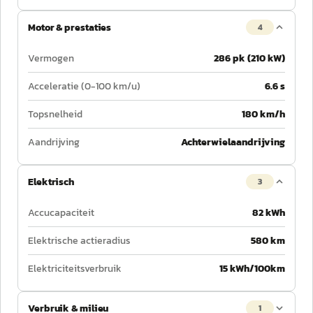
Motor & prestaties
4
Vermogen
286 pk (210 kW)
Acceleratie (0-100 km/u)
6.6 s
Topsnelheid
180 km/h
Aandrijving
Achterwielaandrijving
Elektrisch
3
Accucapaciteit
82 kWh
Elektrische actieradius
580 km
Elektriciteitsverbruik
15 kWh/100km
Verbruik & milieu
1