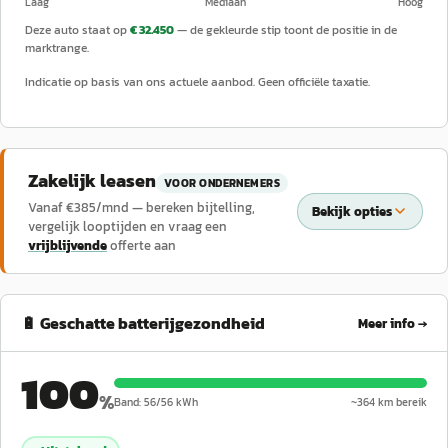
Laag
Mediaan
Hoog
Deze auto staat op
€ 32.450
— de gekleurde stip toont de positie in de
marktrange.
Indicatie op basis van ons actuele aanbod. Geen officiële taxatie.
Zakelijk leasen
VOOR ONDERNEMERS
Vanaf €
385
/mnd — bereken bijtelling,
Bekijk opties
vergelijk looptijden en vraag een
vrijblijvende
offerte aan
🔋 Geschatte batterijgezondheid
Meer info →
100
%
Band:
56
/
56
kWh
~
364
km bereik