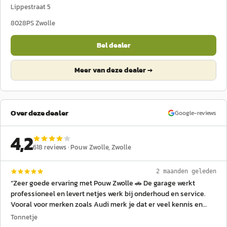
Lippestraat 5
8028PS
Zwolle
Bel dealer
Meer van deze dealer →
Over deze dealer
Google-reviews
4,2
618
reviews ·
Pouw Zwolle
, Zwolle
2 maanden geleden
“
Zeer goede ervaring met Pouw Zwolle 🚗 De garage werkt
professioneel en levert netjes werk bij onderhoud en service.
Vooral voor merken zoals Audi merk je dat er veel kennis en
ervaring aanwezig is. Het personeel is vriendelijk en helpt je
Tonnetje
duidelijk bij vragen of afspraken, waardoor alles overzichtelijk