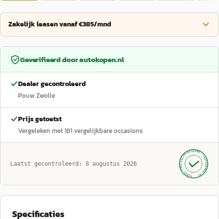
Zakelijk leasen vanaf €385/mnd
Geverifieerd door
autokopen.nl
Dealer gecontroleerd
Pouw Zwolle
Prijs getoetst
Vergeleken met
181
vergelijkbare occasions
GECONTROLEERD ·
AUTOKOPEN.NL
Laatst gecontroleerd:
8 augustus 2026
· SINDS 1999 ·
Specificaties