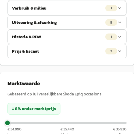
Verbruik & milieu
1
Uitvoering & afwerking
5
Historie & RDW
1
Prijs & fiscaal
3
Marktwaarde
Gebaseerd op
181
vergelijkbare
Škoda
Epiq
occasions
↓
8
%
onder
marktprijs
€ 34.990
€ 35.440
€ 35.930