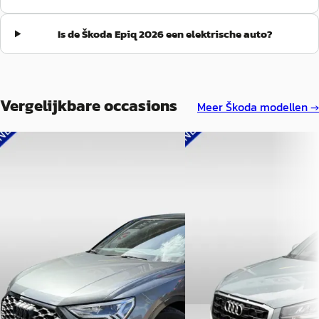
sommige zaken nog iets beter konden. Maar lees goed: ik ben
verder zeer tevreden met Skoda Pouw Zwolle en de
Is de Škoda Epiq 2026 een elektrische auto?
dienstverlening - en nog meer met de nieuwe Skoda die mijn
verwachtingen ruimschoots heeft overtroffen.
”
Vergelijkbare occasions
Meer
Škoda
modellen →
A
Audi Q2
·
2022
Audi Q3
·
2022
35 TFSI Advanced edition
Sportback 45 TFSI e S Edition
€ 25.000
€ 36.950
v.a. € 530/mnd
v.a. € 783/mnd
Marktconform
Marktconform
2022 · 60.559 km · Benzine
2022 · 59.866 km · Plug-in hybride ·
Automaat