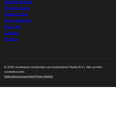
Zakelijk leasen
Private Lease
Financiering
Auto verkopen
Over ons
Contact
Privacy
© 2026
Autokopen
(onderdeel van Dealerdirect Media B.V.). Alle rechten
voorbehouden.
Gebruiksvoorwaarden
Privacybeleid