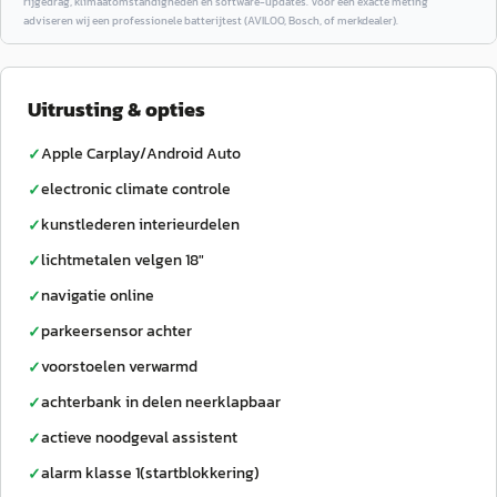
rijgedrag, klimaatomstandigheden en software-updates. Voor een exacte meting
adviseren wij een professionele batterijtest (AVILOO, Bosch, of merkdealer).
Uitrusting & opties
Apple Carplay/Android Auto
✓
electronic climate controle
✓
kunstlederen interieurdelen
✓
lichtmetalen velgen 18"
✓
navigatie online
✓
parkeersensor achter
✓
voorstoelen verwarmd
✓
achterbank in delen neerklapbaar
✓
actieve noodgeval assistent
✓
alarm klasse 1(startblokkering)
✓