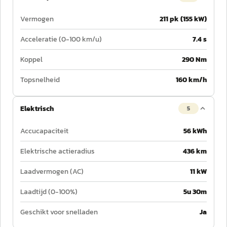
Vermogen
211 pk (155 kW)
Acceleratie (0-100 km/u)
7.4 s
Koppel
290 Nm
Topsnelheid
160 km/h
Elektrisch
5
Accucapaciteit
56 kWh
Elektrische actieradius
436 km
Laadvermogen (AC)
11 kW
Laadtijd (0-100%)
5u 30m
Geschikt voor snelladen
Ja