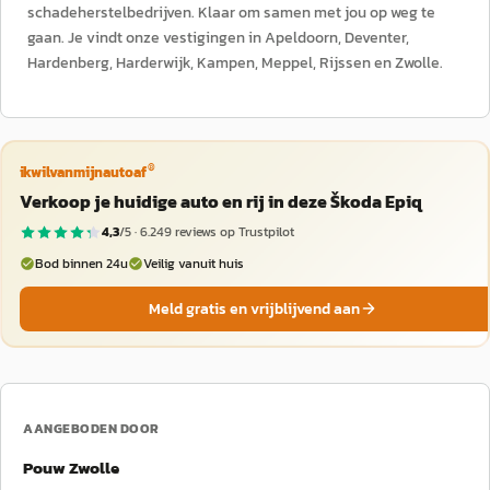
schadeherstelbedrijven. Klaar om samen met jou op weg te
gaan. Je vindt onze vestigingen in Apeldoorn, Deventer,
Hardenberg, Harderwijk, Kampen, Meppel, Rijssen en Zwolle.
®
ikwilvanmijnautoaf
Verkoop je huidige auto en rij in deze Škoda Epiq
4,3
/5 ·
6.249
reviews op Trustpilot
Bod binnen 24u
Veilig vanuit huis
Meld gratis en vrijblijvend aan
AANGEBODEN DOOR
Pouw Zwolle