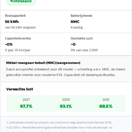
Uitstekend
Restcapaciteit
Batterijchemie
56 kWh
NMC
van 56 kWh origineel
Krachtig
Capaciteitsverlies
Geschatte cycli
−0%
~0
0 jaar, 10 km/jaar
0% van max 2.000
Nikkel-mangaan-kobalt (NMC) (aangenomen)
Exact accuprofiel onbekend voor dit model — schatting o.b.v. NMC, de meest
gebruikte chemie voor moderne EVs. Capaciteit uit dealerspecificaties.
Verwachte SoH
2027
2029
2031
97.7
%
93.1
%
88.5
%
⚠️
Indicatieve schatting op basis van statistisch degradatiemodel (Geotab 2026,
n=22.700+). Werkelijke batterijgezondheid kan afwijken door individueel laad- en