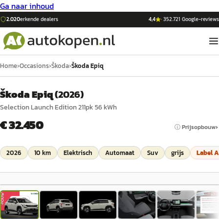
Ga naar inhoud
2.020
erkende dealers
4,4
·
352.721
Google-reviews
Home
›
Occasions
›
Škoda
›
Škoda Epiq
Škoda Epiq
(
2026
)
Selection Launch Edition 211pk 56 kWh
€ 32.450
ⓘ Prijsopbouw
2026
10 km
Elektrisch
Automaat
Suv
grijs
Label
A
1
/
9