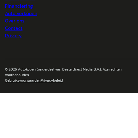
Financiering
Auto verkopen
Over ons
Contact
Privacy
© 2026
Autokopen
(onderdeel van Dealerdirect Media B.V.). Alle rechten
voorbehouden.
Gebruiksvoorwaarden
Privacybeleid