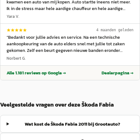
kwamen een auto van mij kopen. Auto startte ineens niet meer.
Ik in de stress maar hele aardige chauffeur en hele aardige
mensen gesproken van De Groot zelf. Ze hebben de tijd
Yara V.
genomen de auto aan de praat te krijgen, alles met mij door te
nemen en volgens afspraak te verkopen. Ik kan je verzekeren
4 maanden geleden
dat de Suzuki splash die te koop komt echt een goede auto is
“
Bedankt voor jullie advies en service. Na een technische
om te kopen. Nieuwe accu gaan ze erin doen. Al het onderhoud
aankoopkeuring van de auto elders snel met jullie tot zaken
hebben wij in de afgelopen jaren al gedaan. Zeker geen
gekomen. Zelf een beurt gegeven nieuwe banden eronder
onbetrouwbaar lijk wat ze gaan verkopen.
”
nieuwe accu. Wij zijn blij met onze nieuwe aanwinst.
”
Norbert G.
Alle
1.181
reviews op Google →
Dealerpagina →
Veelgestelde vragen over deze Škoda Fabia
Wat kost de Škoda Fabia 2011 bij Grootauto?