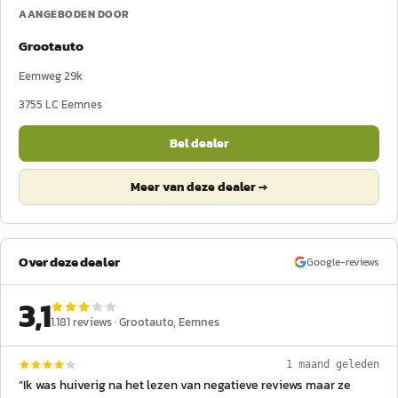
AANGEBODEN DOOR
Grootauto
Eemweg 29k
3755 LC
Eemnes
Bel dealer
Meer van deze dealer →
Over deze dealer
Google-reviews
3,1
1.181
reviews ·
Grootauto
, Eemnes
1 maand geleden
“
Ik was huiverig na het lezen van negatieve reviews maar ze