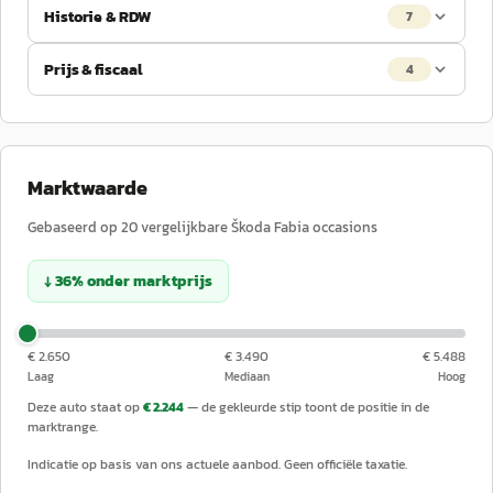
Historie & RDW
7
Prijs & fiscaal
4
Marktwaarde
Gebaseerd op
20
vergelijkbare
Škoda
Fabia
occasions
↓
36
%
onder
marktprijs
€ 2.650
€ 3.490
€ 5.488
Laag
Mediaan
Hoog
Deze auto staat op
€ 2.244
— de gekleurde stip toont de positie in de
marktrange.
Indicatie op basis van ons actuele aanbod. Geen officiële taxatie.