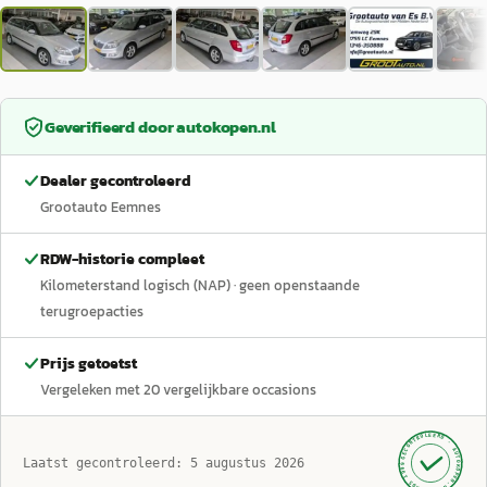
Geverifieerd door
autokopen.nl
Dealer gecontroleerd
Grootauto Eemnes
RDW-historie compleet
Kilometerstand logisch (NAP)
· geen openstaande
terugroepacties
Prijs getoetst
Vergeleken met
20
vergelijkbare occasions
GECONTROLEERD ·
AUTOKOPEN.NL
Laatst gecontroleerd:
5 augustus 2026
· SINDS 1999 ·