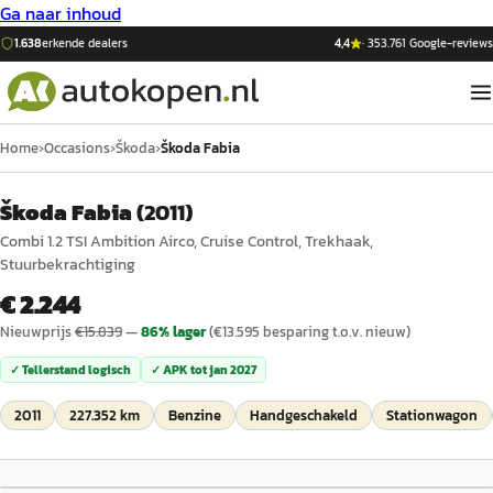
Ga naar inhoud
1.638
erkende dealers
4,4
·
353.761
Google-reviews
Home
›
Occasions
›
Škoda
›
Škoda Fabia
Škoda Fabia
(
2011
)
Combi 1.2 TSI Ambition Airco, Cruise Control, Trekhaak,
Stuurbekrachtiging
€ 2.244
Nieuwprijs
€
15.839
—
86
% lager
(€
13.595
besparing t.o.v. nieuw)
✓ Tellerstand logisch
✓ APK tot
jan 2027
2011
227.352 km
Benzine
Handgeschakeld
Stationwagon
1
/
22