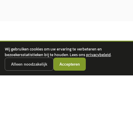
Wij gebruiken cookies om uw ervaring te verbeteren en
bezoekersstatistieken bij te houden. Lees ons
privacybeleid
.
autokopen.nl geeft geen financieel advies en is niet bevoegd om vragen over
Alleen noodzakelijk
Accepteren
financiële producten te beantwoorden. Wij verwijzen door naar erkende, AFM-
vergunde partners.
POPULAIRE MERKEN
Volkswagen
Vind jouw volgende auto bij
Toyota
betrouwbare dealers.
BMW
Mercedes-Benz