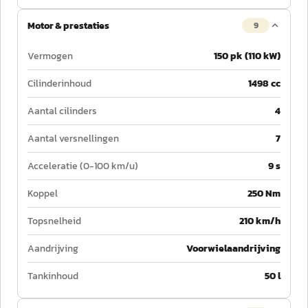
Motor & prestaties
9
Vermogen
150 pk (110 kW)
Cilinderinhoud
1498 cc
Aantal cilinders
4
Aantal versnellingen
7
Acceleratie (0-100 km/u)
9 s
Koppel
250 Nm
Topsnelheid
210 km/h
Aandrijving
Voorwielaandrijving
Tankinhoud
50 l