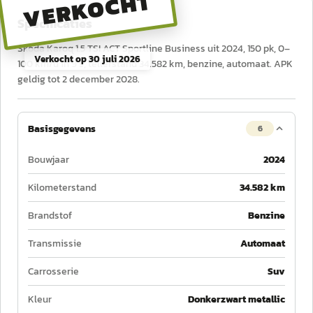
VERKOCHT
Specificaties
Škoda Karoq 1.5 TSI ACT Sportline Business uit 2024, 150 pk, 0–
Verkocht op
30 juli 2026
100 km/u in 9 s, tellerstand 34.582 km, benzine, automaat. APK
geldig tot 2 december 2028.
Basisgegevens
6
Bouwjaar
2024
Kilometerstand
34.582 km
Brandstof
Benzine
Transmissie
Automaat
Carrosserie
Suv
Kleur
Donkerzwart metallic