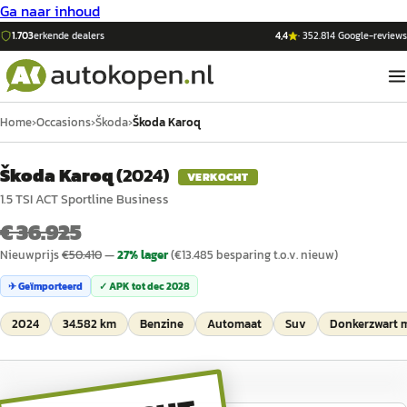
Ga naar inhoud
1.703
erkende dealers
4,4
·
352.814
Google-reviews
Home
›
Occasions
›
Škoda
›
Škoda Karoq
Škoda Karoq
(
2024
)
VERKOCHT
1.5 TSI ACT Sportline Business
€ 36.925
Nieuwprijs
€
50.410
—
27
% lager
(€
13.485
besparing t.o.v. nieuw)
✈ Geïmporteerd
✓ APK tot
dec 2028
2024
34.582 km
Benzine
Automaat
Suv
Donkerzwart m