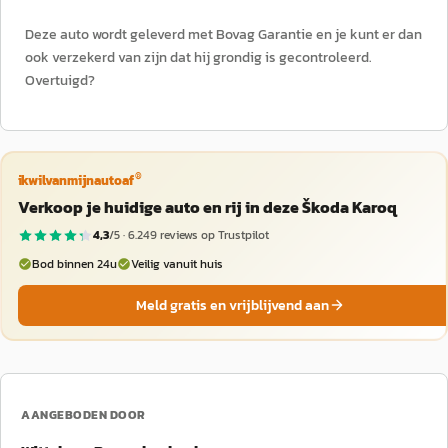
Deze auto wordt geleverd met Bovag Garantie en je kunt er dan
ook verzekerd van zijn dat hij grondig is gecontroleerd.
Overtuigd?
®
ikwilvanmijnautoaf
Verkoop je huidige auto en rij in deze Škoda Karoq
4,3
/5 ·
6.249
reviews op Trustpilot
Bod binnen 24u
Veilig vanuit huis
Meld gratis en vrijblijvend aan
AANGEBODEN DOOR