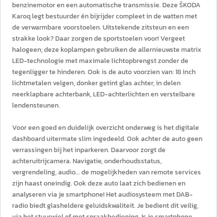
benzinemotor en een automatische transmissie. Deze ŠKODA
Karoq legt bestuurder én bijrijder compleet in de watten met
de verwarmbare voorstoelen. Uitstekende zitsteun en een
strakke look? Daar zorgen de sportstoelen voor! Vergeet
halogeen; deze koplampen gebruiken de allernieuwste matrix
LED-technologie met maximale lichtopbrengst zonder de
tegenligger te hinderen. Ook is de auto voorzien van: 18 inch
lichtmetalen velgen, donker getint glas achter, in delen
neerklapbare achterbank, LED-achterlichten en verstelbare
lendensteunen.
Voor een goed en duidelijk overzicht onderweg is het digitale
dashboard uitermate slim ingedeeld. Ook achter de auto geen
verrassingen bij het inparkeren. Daarvoor zorgt de
achteruitrijcamera. Navigatie, onderhoudsstatus,
vergrendeling, audio... de mogelijkheden van remote services
zijn haast oneindig. Ook deze auto laat zich bedienen en
analyseren via je smartphone! Het audiosysteem met DAB-
radio biedt glasheldere geluidskwaliteit. Je bedient dit veilig,
via het stuurwiel of met spraakbediening. Is je smartphone