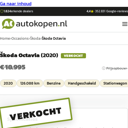
Ga naar inhoud
1.824
erkende dealers
4,4
·
352.831
Google-reviews
Home
›
Occasions
›
Škoda
›
Škoda Octavia
Škoda Octavia
(
2020
)
VERKOCHT
€ 18.995
ⓘ Prijsopbouw
2020
126.088 km
Benzine
Handgeschakeld
Stationwagon
VERKOCHT
Specificaties