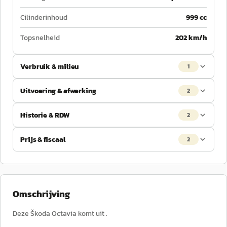
Cilinderinhoud
999 cc
Topsnelheid
202 km/h
Verbruik & milieu
1
Uitvoering & afwerking
2
Historie & RDW
2
Prijs & fiscaal
2
Omschrijving
Deze Škoda Octavia komt uit .