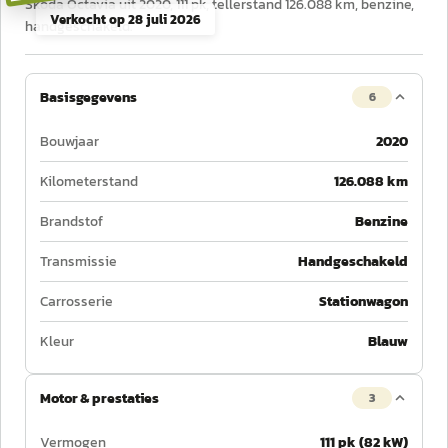
Škoda Octavia uit 2020, 111 pk, tellerstand 126.088 km, benzine,
Verkocht op
28 juli 2026
handgeschakeld.
Basisgegevens
6
Bouwjaar
2020
Kilometerstand
126.088 km
Brandstof
Benzine
Transmissie
Handgeschakeld
Carrosserie
Stationwagon
Kleur
Blauw
Motor & prestaties
3
Vermogen
111 pk (82 kW)