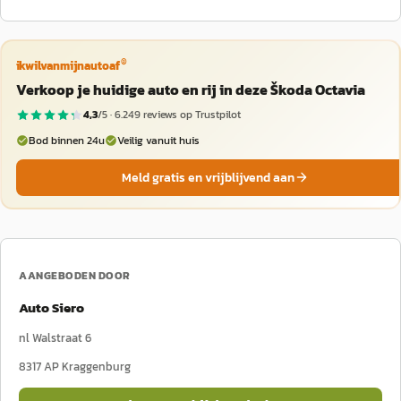
®
ikwilvanmijnautoaf
Verkoop je huidige auto en rij in deze Škoda Octavia
4,3
/5 ·
6.249
reviews op Trustpilot
Bod binnen 24u
Veilig vanuit huis
Meld gratis en vrijblijvend aan
AANGEBODEN DOOR
Auto Siero
nl Walstraat 6
8317 AP
Kraggenburg