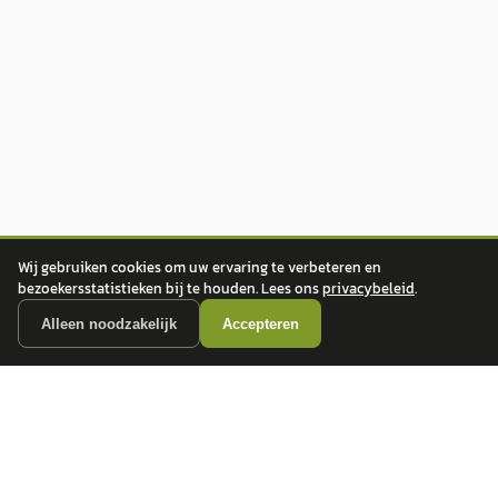
Wij gebruiken cookies om uw ervaring te verbeteren en
bezoekersstatistieken bij te houden. Lees ons
privacybeleid
.
Alleen noodzakelijk
Accepteren
autokopen.nl geeft geen financieel advies en is niet bevoegd om vragen over
financiële producten te beantwoorden. Wij verwijzen door naar erkende, AFM-
vergunde partners.