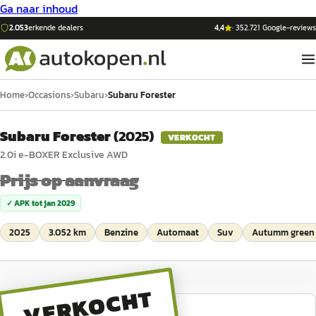
Ga naar inhoud
2.053
erkende dealers
4,4
·
352.721
Google-reviews
Home
›
Occasions
›
Subaru
›
Subaru Forester
Subaru Forester
(
2025
)
VERKOCHT
2.0i e-BOXER Exclusive AWD
Prijs op aanvraag
✓ APK tot
jan 2029
2025
3.052 km
Benzine
Automaat
Suv
Autumm green m
VERKOCHT