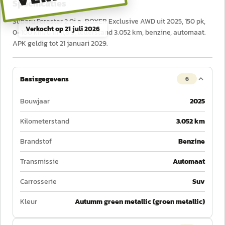
Specificaties
Subaru Forester 2.0i e-BOXER Exclusive AWD uit 2025, 150 pk,
Verkocht op
21 juli 2026
0–100 km/u in 11,8 s, tellerstand 3.052 km, benzine, automaat.
APK geldig tot 21 januari 2029.
Basisgegevens
6
Bouwjaar
2025
Kilometerstand
3.052 km
Brandstof
Benzine
Transmissie
Automaat
Carrosserie
Suv
Kleur
Autumm green metallic (groen metallic)