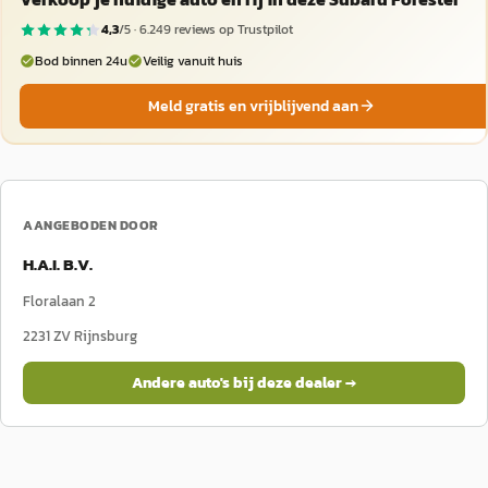
4,3
/5 ·
6.249
reviews op Trustpilot
Bod binnen 24u
Veilig vanuit huis
Meld gratis en vrijblijvend aan
AANGEBODEN DOOR
H.A.I. B.V.
Floralaan 2
2231 ZV
Rijnsburg
Andere auto's bij deze dealer →