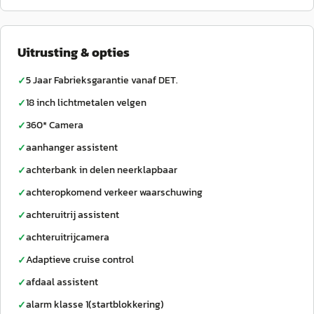
Uitrusting & opties
5 Jaar Fabrieksgarantie vanaf DET.
✓
18 inch lichtmetalen velgen
✓
360* Camera
✓
aanhanger assistent
✓
achterbank in delen neerklapbaar
✓
achteropkomend verkeer waarschuwing
✓
achteruitrij assistent
✓
achteruitrijcamera
✓
Adaptieve cruise control
✓
afdaal assistent
✓
alarm klasse 1(startblokkering)
✓