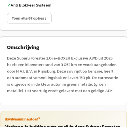
Anti Blokkeer Systeem
✓
Toon alle 87 opties ↓
Omschrijving
Deze Subaru Forester 2.0i e-BOXER Exclusive AWD uit 2025
heeft een kilometerstand van 3.052 km en wordt aangeboden
door H.A.I. B.V. in Rijnsburg. Deze suv rijdt op benzine, heeft
een automaat versnellingsbak en levert 150 pk. De carrosserie
is uitgevoerd in de kleur autumm green metallic (groen
metallic). Het voertuig wordt geleverd met een geldige APK.
®
ikwilvanmijnautoaf
Verkoop je huidige auto en rij in deze Subaru Forester