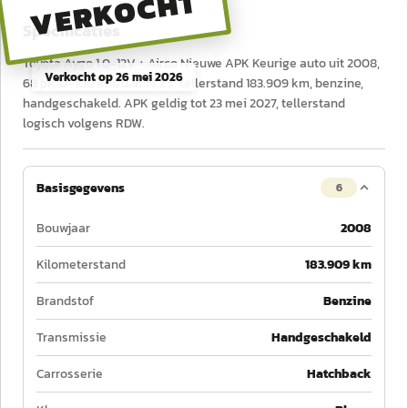
VERKOCHT
Specificaties
Toyota Aygo 1.0-12V + Airco Nieuwe APK Keurige auto uit 2008,
Verkocht op
26 mei 2026
68 pk, 0–100 km/u in 14,2 s, tellerstand 183.909 km, benzine,
handgeschakeld. APK geldig tot 23 mei 2027, tellerstand
logisch volgens RDW.
Basisgegevens
6
Bouwjaar
2008
Kilometerstand
183.909 km
Brandstof
Benzine
Transmissie
Handgeschakeld
Carrosserie
Hatchback