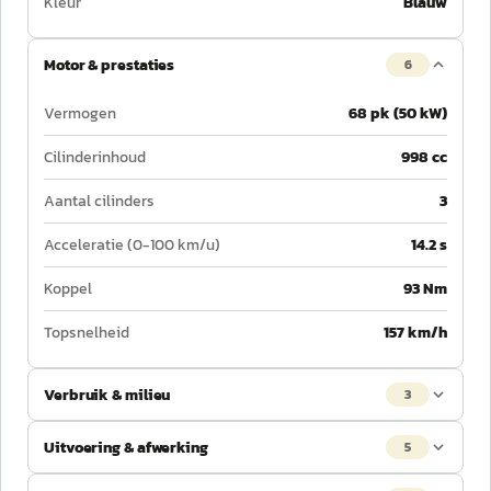
Kleur
Blauw
Motor & prestaties
6
Vermogen
68 pk (50 kW)
Cilinderinhoud
998 cc
Aantal cilinders
3
Acceleratie (0-100 km/u)
14.2 s
Koppel
93 Nm
Topsnelheid
157 km/h
Verbruik & milieu
3
Uitvoering & afwerking
5