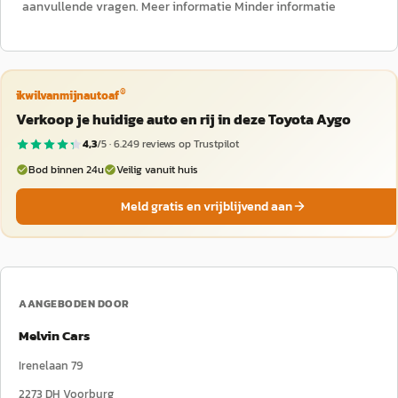
aanvullende vragen. Meer informatie Minder informatie
®
ikwilvanmijnautoaf
Verkoop je huidige auto en rij in deze Toyota Aygo
4,3
/5 ·
6.249
reviews op Trustpilot
Bod binnen 24u
Veilig vanuit huis
Meld gratis en vrijblijvend aan
AANGEBODEN DOOR
Melvin Cars
Irenelaan 79
2273 DH
Voorburg