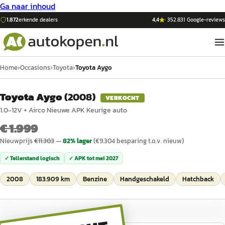
Ga naar inhoud
1.872
erkende dealers
4,4
·
352.831
Google-reviews
Home
›
Occasions
›
Toyota
›
Toyota Aygo
Toyota Aygo
(
2008
)
VERKOCHT
1.0-12V + Airco Nieuwe APK Keurige auto
€ 1.999
Nieuwprijs
€
11.303
—
82
% lager
(€
9.304
besparing t.o.v. nieuw)
✓ Tellerstand logisch
✓ APK tot
mei 2027
2008
183.909 km
Benzine
Handgeschakeld
Hatchback