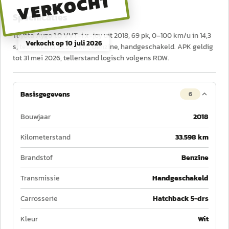
VERKOCHT
Specificaties
Toyota Aygo 1.0 VVT-i x-joy uit 2018, 69 pk, 0–100 km/u in 14,3
Verkocht op
10 juli 2026
s, tellerstand 33.598 km, benzine, handgeschakeld. APK geldig
tot 31 mei 2026, tellerstand logisch volgens RDW.
Basisgegevens
6
Bouwjaar
2018
Kilometerstand
33.598 km
Brandstof
Benzine
Transmissie
Handgeschakeld
Carrosserie
Hatchback 5-drs
Kleur
Wit