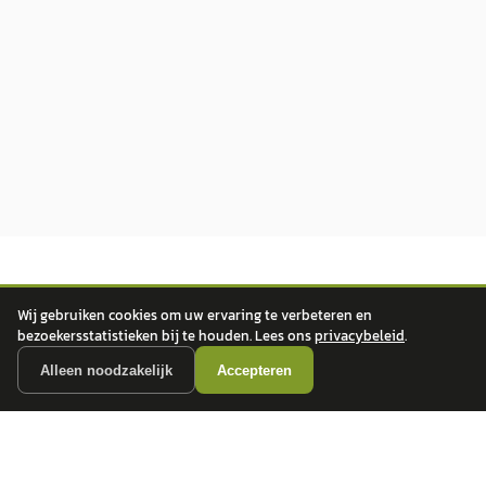
Wij gebruiken cookies om uw ervaring te verbeteren en
bezoekersstatistieken bij te houden. Lees ons
privacybeleid
.
Alleen noodzakelijk
Accepteren
autokopen.nl geeft geen financieel advies en is niet bevoegd om vragen over
financiële producten te beantwoorden. Wij verwijzen door naar erkende, AFM-
vergunde partners.