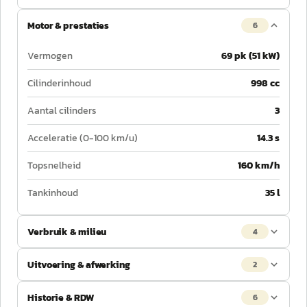
Motor & prestaties
6
Vermogen
69 pk (51 kW)
Cilinderinhoud
998 cc
Aantal cilinders
3
Acceleratie (0-100 km/u)
14.3 s
Topsnelheid
160 km/h
Tankinhoud
35 l
Verbruik & milieu
4
Uitvoering & afwerking
2
Historie & RDW
6