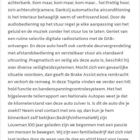
achterbank. Kom maar, kom maar, kom maar... ho! Prettig hoor,
zo'n achteruitrijcamera. Dankzij automatische airconditioning
is het interieur behaaglijk warm of verfrissend koel. Door de
audiobediening op het stuur regel je elke aanpassing van het
geluid en de muziek zonder het stuur los te laten. Geniet van
een ruime selectie digitale radiostations met de DAB-
ontvanger. En deze auto heeft ook centrale deurvergrendeling
met afstandsbediening en verstelbaar stuur als standaard
uitrusting. Pragmatisch en veilig als deze auto is, beschikt hij
over diverse veiligheidssystemen. Mocht zich een gevaarlijke
situatie voordoen, dan geeft de Brake Assist extra remkracht
en verkort de remweg. In deze Toyota vinden we verder een hill
hold functie en bandenspanningcontrolesysteem. Met het
bijgeleverde tellerrapport van Nationale Autopas weet je dat
de kilometerstand van deze auto zuiver is. Is dit de auto die je
zoekt? Neem snel contact met ons op, dan kun je hem
binnenkort zelf bekijken.BedrijfsinformatieWij zijn
Louwman.100 jaar geleden zijn we begonnen met een passie
om mensen te bewegen. Wij zijn een familiebedrijf dat zich niet
laat leiden door de waan van de dag en altijd kiest voor lange