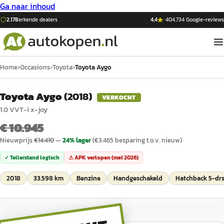
Ga naar inhoud
2.178
erkende dealers
4,4
·
404.734
Google-reviews
Home
›
Occasions
›
Toyota
›
Toyota Aygo
Toyota Aygo
(
2018
)
VERKOCHT
1.0 VVT-i x-joy
€ 10.945
Nieuwprijs
€
14.410
—
24
% lager
(€
3.465
besparing t.o.v. nieuw)
✓ Tellerstand logisch
⚠ APK verlopen (
mei 2026
)
2018
33.598 km
Benzine
Handgeschakeld
Hatchback 5-dr