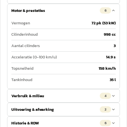
Motor & prestaties
6
Vermogen
72 pk (53 kW)
Cilinderinhoud
998 cc
Aantal cilinders
3
Acceleratie (0-100 km/u)
14.9 s
Topsnelheid
158 km/h
Tankinhoud
35 l
Verbruik & milieu
4
Uitvoering & afwerking
2
Historie & RDW
6