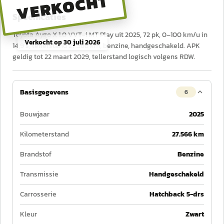
VERKOCHT
Specificaties
Toyota Aygo X 1.0 VVT-i MT Play uit 2025, 72 pk, 0–100 km/u in
Verkocht op
30 juli 2026
14,9 s, tellerstand 27.566 km, benzine, handgeschakeld. APK
geldig tot 22 maart 2029, tellerstand logisch volgens RDW.
Basisgegevens
6
Bouwjaar
2025
Kilometerstand
27.566 km
Brandstof
Benzine
Transmissie
Handgeschakeld
Carrosserie
Hatchback 5-drs
Kleur
Zwart