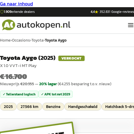
Ga naar inhoud
1.909
erkende dealers
4,4
·
352.831
Google-reviews
Home
›
Occasions
›
Toyota
›
Toyota Aygo
Toyota Aygo
(
2025
)
VERKOCHT
X 1.0 VVT-i MT Play
€ 16.700
Nieuwprijs
€
20.955
—
20
% lager
(€
4.255
besparing t.o.v. nieuw)
✓ Tellerstand logisch
✓ APK tot
mrt 2029
2025
27.566 km
Benzine
Handgeschakeld
Hatchback 5-dr