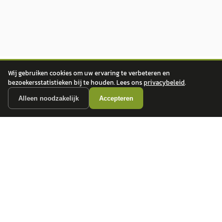
Wij gebruiken cookies om uw ervaring te verbeteren en
bezoekersstatistieken bij te houden. Lees ons
privacybeleid
.
Alleen noodzakelijk
Accepteren
autokopen.nl geeft geen financieel advies en is niet bevoegd om vragen over
financiële producten te beantwoorden. Wij verwijzen door naar erkende, AFM-
vergunde partners.
POPULAIRE MERKEN
Volkswagen
Vind jouw volgende auto bij
Toyota
betrouwbare dealers.