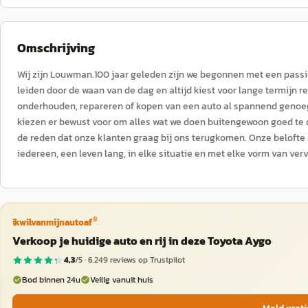
Omschrijving
Wij zijn Louwman.100 jaar geleden zijn we begonnen met een passie 
leiden door de waan van de dag en altijd kiest voor lange termijn r
onderhouden, repareren of kopen van een auto al spannend genoeg
kiezen er bewust voor om alles wat we doen buitengewoon goed te
de reden dat onze klanten graag bij ons terugkomen. Onze belofte a
iedereen, een leven lang, in elke situatie en met elke vorm van verv
®
ikwilvanmijnautoaf
Verkoop je huidige auto en rij in deze Toyota Aygo
4,3
/5 ·
6.249
reviews op Trustpilot
Bod binnen 24u
Veilig vanuit huis