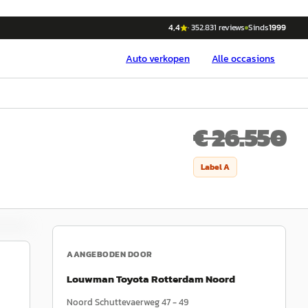
4,4
·
352.831
reviews
Sinds
1999
Auto
verkopen
Alle occasions
€ 26.550
Label
A
AANGEBODEN DOOR
Louwman Toyota Rotterdam Noord
Noord Schuttevaerweg 47 - 49