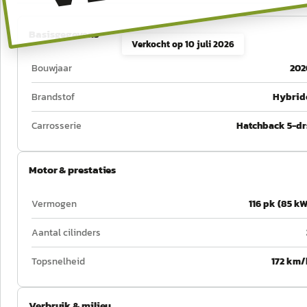
Basisgegevens
Verkocht op
10 juli 2026
Bouwjaar
202
Brandstof
Hybrid
Carrosserie
Hatchback 5-dr
Motor & prestaties
Vermogen
116 pk (85 kW
Aantal cilinders
Topsnelheid
172 km/
Verbruik & milieu