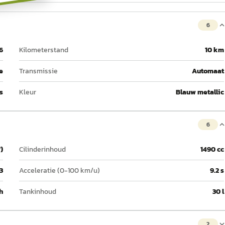
6
6
Kilometerstand
10 km
e
Transmissie
Automaat
s
Kleur
Blauw metallic
6
)
Cilinderinhoud
1490 cc
3
Acceleratie (0-100 km/u)
9.2 s
h
Tankinhoud
30 l
2