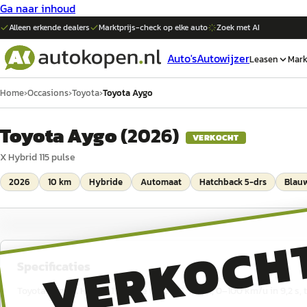
Ga naar inhoud
Alleen erkende dealers
Marktprijs-check op elke
auto
Zoek met AI
Auto's
Autowijzer
Leasen
Mark
Home
›
Occasions
›
Toyota
›
Toyota Aygo
Toyota Aygo
(
2026
)
VERKOCHT
X Hybrid 115 pulse
2026
10 km
Hybride
Automaat
Hatchback 5-drs
Blauw
VERKOCH
Specificaties
Toyota Aygo X Hybrid 115 pulse uit 2026, 116 pk, 0–100 km/u in 9,2 s,