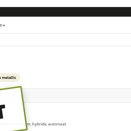
t
 metallic
T
 tellerstand 10 km, hybride, automaat.