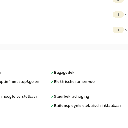
1
1
r
Bagagedek
✓
aptief met stop&go en
Elektrische ramen voor
✓
n hoogte verstelbaar
Stuurbekrachtiging
✓
Buitenspiegels elektrisch inklapbaar
✓