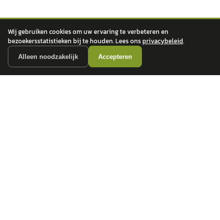
Wij gebruiken cookies om uw ervaring te verbeteren en
bezoekersstatistieken bij te houden. Lees ons
privacybeleid
.
autokopen.nl geeft geen financieel advies en is niet bevoegd om vragen over
Alleen noodzakelijk
Accepteren
financiële producten te beantwoorden. Wij verwijzen door naar erkende, AFM-
vergunde partners.
POPULAIRE MERKEN
Volkswagen
Vind jouw volgende auto bij
Toyota
betrouwbare dealers.
BMW
Mercedes-Benz
Audi
Ford
Opel
Peugeot