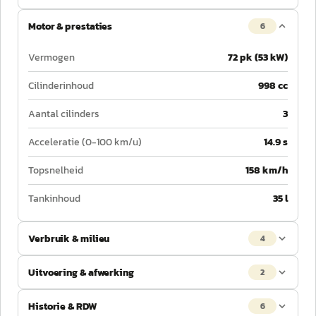
Motor & prestaties
6
Vermogen
72 pk (53 kW)
Cilinderinhoud
998 cc
Aantal cilinders
3
Acceleratie (0-100 km/u)
14.9 s
Topsnelheid
158 km/h
Tankinhoud
35 l
Verbruik & milieu
4
Uitvoering & afwerking
2
Historie & RDW
6