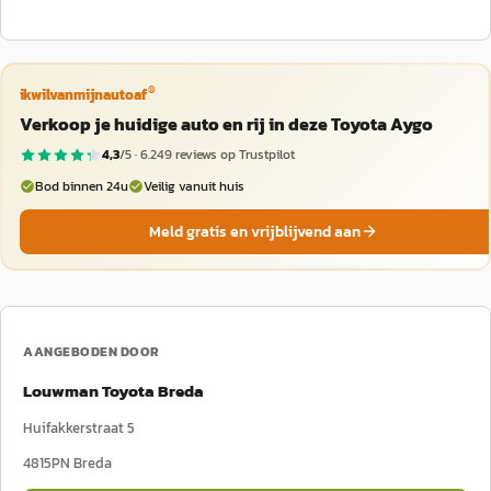
®
ikwilvanmijnautoaf
Verkoop je huidige auto en rij in deze Toyota Aygo
4,3
/5 ·
6.249
reviews op Trustpilot
Bod binnen 24u
Veilig vanuit huis
Meld gratis en vrijblijvend aan
AANGEBODEN DOOR
Louwman Toyota Breda
Huifakkerstraat 5
4815PN
Breda