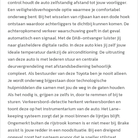
control houdt de auto zelfstandig afstand tot jouw voorligger.
Een veiligheidsverhogende optie waarmee je comfortabel
onderweg bent. Bij het wisselen van rijbaan kan een dode hoek
ontstaan waardoor achterliggers te dichtbij kunnen komen. De
achteropkomend verkeer waarschuwing geeft in dat geval
automatisch een signaal. Met de DAB-ontvanger luister jij
naar glasheldere digitale radio. In deze auto kies jij zelf jouw
ideale temperatuur dankzij de airconditioning. De uitrusting
van deze auto is met lederen stuur en centrale
deurvergrendeling met afstandsbediening behoorlijk
compleet. Als bestuurder van deze Toyota ben je nooit alleen.
Je wordt onderweg bijgestaan door technologische
hulpmiddelen die samen met jou de weg in de gaten houden.
Als het nodig is, grijpen ze zelfs in, door te remmen of bij te
sturen. Verkeersbord-detectie herkent verkeersborden en
toont deze op het instrumentarium van de auto. Het Lane-
keeping systeem zorgt dat je mooi binnen de lijntjes blijft.
Ongemerkt buiten de rijstrook komen is er niet meer bij. Brake
assist is jouw redder in een noodsituatie. Bij een dreigend
ongeval zorgt het systeem ervoor dat je sneller stilstaat.