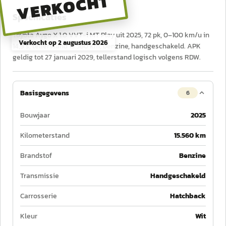
VERKOCHT
Specificaties
Toyota Aygo X 1.0 VVT-i MT Play uit 2025, 72 pk, 0–100 km/u in
Verkocht op
2 augustus 2026
14,9 s, tellerstand 15.560 km, benzine, handgeschakeld. APK
geldig tot 27 januari 2029, tellerstand logisch volgens RDW.
Basisgegevens
6
Bouwjaar
2025
Kilometerstand
15.560 km
Brandstof
Benzine
Transmissie
Handgeschakeld
Carrosserie
Hatchback
Kleur
Wit