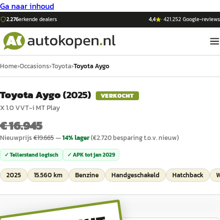
Ga naar inhoud
2.276
erkende dealers
4,4
·
421.252
Google-reviews
Home
›
Occasions
›
Toyota
›
Toyota Aygo
Toyota Aygo
(
2025
)
VERKOCHT
X 1.0 VVT-i MT Play
€ 16.945
Nieuwprijs
€
19.665
—
14
% lager
(€
2.720
besparing t.o.v. nieuw)
✓ Tellerstand logisch
✓ APK tot
jan 2029
2025
15.560 km
Benzine
Handgeschakeld
Hatchback
W