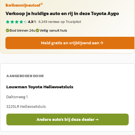
®
ikwilvanmijnautoaf
Verkoop je huidige auto en rij in deze Toyota Aygo
4,3
/5 ·
6.249
reviews op Trustpilot
Bod binnen 24u
Veilig vanuit huis
Meld gratis en vrijblijvend aan
AANGEBODEN DOOR
Louwman Toyota Hellevoetsluis
Daltonweg 1
3225LR
Hellevoetsluis
Andere auto's bij deze dealer →