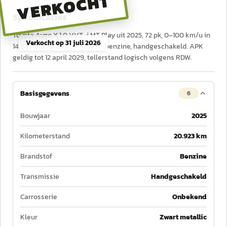
VERKOCHT
Specificaties
Toyota Aygo X 1.0 VVT-i MT Play uit 2025, 72 pk, 0–100 km/u in
Verkocht op
31 juli 2026
14,9 s, tellerstand 20.923 km, benzine, handgeschakeld. APK
geldig tot 12 april 2029, tellerstand logisch volgens RDW.
Basisgegevens
6
Bouwjaar
2025
Kilometerstand
20.923 km
Brandstof
Benzine
Transmissie
Handgeschakeld
Carrosserie
Onbekend
Kleur
Zwart metallic