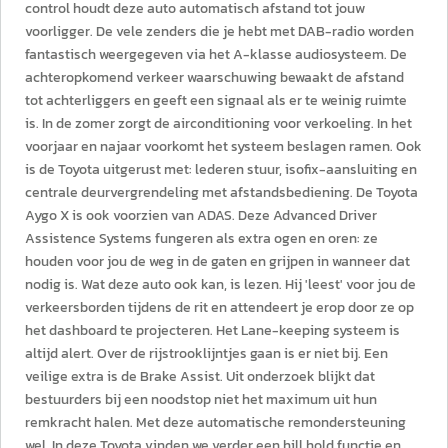
control houdt deze auto automatisch afstand tot jouw
voorligger. De vele zenders die je hebt met DAB-radio worden
fantastisch weergegeven via het A-klasse audiosysteem. De
achteropkomend verkeer waarschuwing bewaakt de afstand
tot achterliggers en geeft een signaal als er te weinig ruimte
is. In de zomer zorgt de airconditioning voor verkoeling. In het
voorjaar en najaar voorkomt het systeem beslagen ramen. Ook
is de Toyota uitgerust met: lederen stuur, isofix-aansluiting en
centrale deurvergrendeling met afstandsbediening. De Toyota
Aygo X is ook voorzien van ADAS. Deze Advanced Driver
Assistence Systems fungeren als extra ogen en oren: ze
houden voor jou de weg in de gaten en grijpen in wanneer dat
nodig is. Wat deze auto ook kan, is lezen. Hij 'leest' voor jou de
verkeersborden tijdens de rit en attendeert je erop door ze op
het dashboard te projecteren. Het Lane-keeping systeem is
altijd alert. Over de rijstrooklijntjes gaan is er niet bij. Een
veilige extra is de Brake Assist. Uit onderzoek blijkt dat
bestuurders bij een noodstop niet het maximum uit hun
remkracht halen. Met deze automatische remondersteuning
wel. In deze Toyota vinden we verder een hill hold functie en