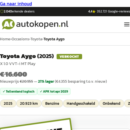
Ga naar inhoud
2.040
erkende dealers
4,4
·
352.721
Google-reviews
Home
›
Occasions
›
Toyota
›
Toyota Aygo
Toyota Aygo
(
2025
)
VERKOCHT
X 1.0 VVT-i MT Play
€ 16.600
Nieuwprijs
€
20.955
—
21
% lager
(€
4.355
besparing t.o.v. nieuw)
✓ Tellerstand logisch
✓ APK tot
apr 2029
2025
20.923 km
Benzine
Handgeschakeld
Onbekend
Z