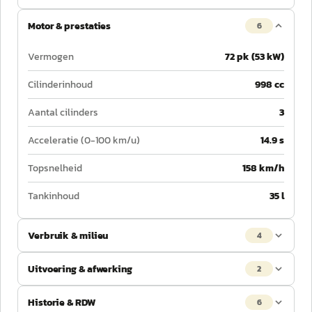
Motor & prestaties
6
Vermogen
72 pk (53 kW)
Cilinderinhoud
998 cc
Aantal cilinders
3
Acceleratie (0-100 km/u)
14.9 s
Topsnelheid
158 km/h
Tankinhoud
35 l
Verbruik & milieu
4
Uitvoering & afwerking
2
Historie & RDW
6