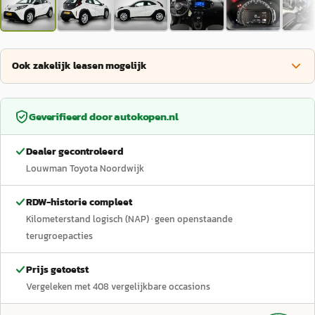
Ook zakelijk leasen mogelijk
Geverifieerd door
autokopen.nl
Dealer gecontroleerd
Louwman Toyota Noordwijk
RDW-historie compleet
Kilometerstand logisch (NAP)
· geen openstaande
terugroepacties
Prijs getoetst
Vergeleken met
408
vergelijkbare occasions