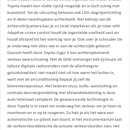
Toyota maakt een vlotte rijstijl mogelijk en is toch zuinig met
brandstof. Tot de uitrusting behoren ook LED-dagrijverlichting
en in delen neerklapbare achterbank. Met behulp van de
achteruitrijcamera kan je zo strak inparkeren als je maar wilt!
Adaptive cruise control houdt de ingestelde snelheid vast en
houdt afstand tot het voertuig voor je. Ook over je schouder zie
je onderweg niet alles wat er aan de achterzijde gebeurt.
Daarom heeft deze Toyota Aygo X een achteropkomend
verkeer waarschuwing. Met de DAB-ontvanger heb jij keuze uit
talloze digitale radiozenders met de allerhoogste
geluidskwaliteit. Het maakt niet uit hoe warm het buiten is,
want met de airconditioning bepaal jij zelf de
binnentemperatuur. Met lederen stuur, isofix-aansluiting en
centrale deurvergrendeling met afstandsbediening is deze
auto helemaal compleet. De geavanceerde technologie in
deze Toyota is in staat om onderweg het verkeer om je heen te
monitoren en er op te reageren. Zo heb je als het ware een
automatische co-piloot aan boord. In het instrumentarium laat
de verkeersborddetectie de actuele verkeersborden zien. Het