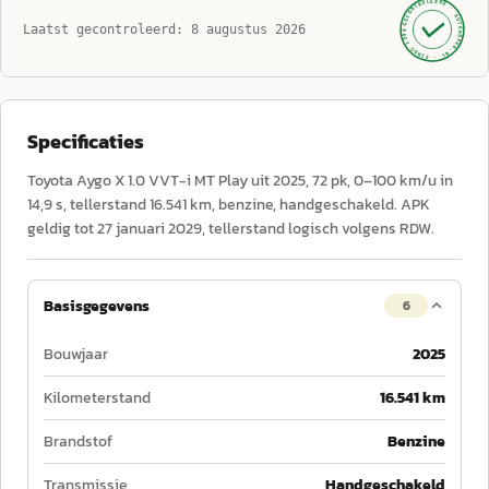
GECONTROLEERD ·
AUTOKOPEN.NL
Laatst gecontroleerd:
8 augustus 2026
· SINDS 1999 ·
Specificaties
Toyota Aygo X 1.0 VVT-i MT Play uit 2025, 72 pk, 0–100 km/u in
14,9 s, tellerstand 16.541 km, benzine, handgeschakeld. APK
geldig tot 27 januari 2029, tellerstand logisch volgens RDW.
Basisgegevens
6
Bouwjaar
2025
Kilometerstand
16.541 km
Brandstof
Benzine
Transmissie
Handgeschakeld