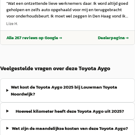
“
Wat een ontzettende lieve werknemers daar. Ik word altijd goed
geholpen en zelfs auto opgehaald voor mij en teruggebracht
voor onderhoudsbeurt. Ik moet wel zeggen in Den Haag vond ik
ze niet zo klantvriendelijk daarom naar Noordwijk gegaan. Van
Lize H.
mij krijgen ze een 10!
”
Alle
267
reviews op Google →
Dealerpagina →
Veelgestelde vragen over deze Toyota Aygo
Wat kost de Toyota Aygo 2025 bij Louwman Toyota
Noordwijk?
Hoeveel kilometer heeft deze Toyota Aygo uit 2025?
Wat zijn de maandelijkse kosten van deze Toyota Aygo?