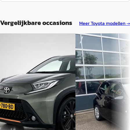
Vergelijkbare occasions
Meer
Toyota
modellen →
B
Toyota Aygo
·
2021
Toyota Aygo
·
2022
1.0 VVT-i x-play / Zwart /
X 1.0 VVT-i MT Limited
carplay / Android auto /
€ 19.450
€ 11.999
v.a. € 412/mnd
v.a. € 254/mnd
Boven markt
Scherp geprijsd
2022 · 2.549 km · Benzine ·
2021 · 71.073 km · Benzine ·
Handgeschakeld
Handgeschakeld
Louwman Toyota Dordrecht
·
Autobedrijf Pieter Miede
Dordrecht
4,4
(
377
)
Mantgum