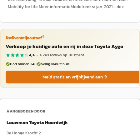
Mobility for life.Meer informatieModelreeks: jan. 2021 - dec.
®
ikwilvanmijnautoaf
Verkoop je huidige auto en rij in deze Toyota Aygo
4,3
/5 ·
6.249
reviews op Trustpilot
Bod binnen 24u
Veilig vanuit huis
Meld gratis en vrijblijvend aan
AANGEBODEN DOOR
Louwman Toyota Noordwijk
De Hooge Krocht 2