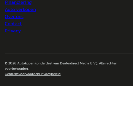
Financiering
Auto verkopen
Over ons
Contact
Privacy
© 2026
Autokopen
(onderdeel van Dealerdirect Media B.V.). Alle rechten
voorbehouden.
Gebruiksvoorwaarden
Privacybeleid