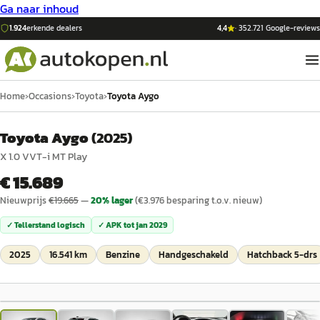
Ga naar inhoud
1.924
erkende dealers
4,4
·
352.721
Google-reviews
Home
›
Occasions
›
Toyota
›
Toyota Aygo
Toyota Aygo
(
2025
)
X 1.0 VVT-i MT Play
€ 15.689
Nieuwprijs
€
19.665
—
20
% lager
(€
3.976
besparing t.o.v. nieuw)
✓ Tellerstand logisch
✓ APK tot
jan 2029
2025
16.541 km
Benzine
Handgeschakeld
Hatchback 5-drs
1
/
29