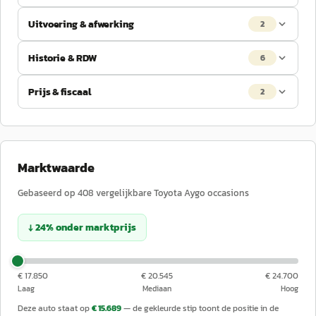
Uitvoering & afwerking
2
Historie & RDW
6
Prijs & fiscaal
2
Marktwaarde
Gebaseerd op
408
vergelijkbare
Toyota
Aygo
occasions
↓
24
%
onder
marktprijs
€ 17.850
€ 20.545
€ 24.700
Laag
Mediaan
Hoog
Deze auto staat op
€ 15.689
— de gekleurde stip toont de positie in de