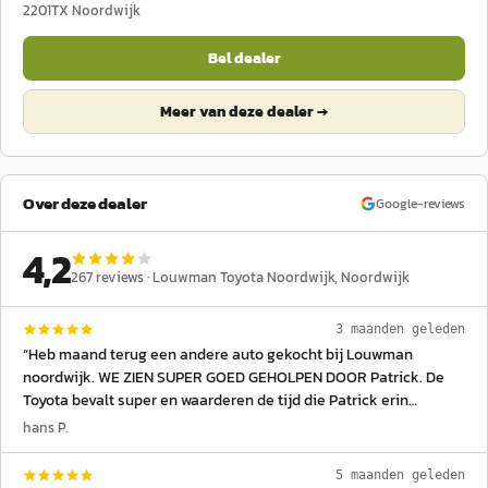
2201TX
Noordwijk
Bel dealer
Meer van deze dealer →
Over deze dealer
Google-reviews
4,2
267
reviews ·
Louwman Toyota Noordwijk
, Noordwijk
3 maanden geleden
“
Heb maand terug een andere auto gekocht bij Louwman
noordwijk. WE ZIEN SUPER GOED GEHOLPEN DOOR Patrick. De
Toyota bevalt super en waarderen de tijd die Patrick erin
gestoken heeft.En het goede advies wat hij heeft gegeven.
hans P.
Patrick en Louwman Noordwijk bedankt
”
5 maanden geleden