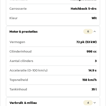
Carrosserie
Hatchback 5-drs
Kleur
Wit
Motor & prestaties
6
Vermogen
72 pk (53 kW)
Cilinderinhoud
998 cc
Aantal cilinders
3
Acceleratie (0-100 km/u)
14.9 s
Topsnelheid
158 km/h
Tankinhoud
35 l
Verbruik & milieu
4