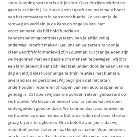
Lane-keeping systeem is altijd alert. Over de rijstrooklijntjes
gaan is er niet bij. De Brake Assist geeft een maximale boost
aan het remsysteem in een noodsituatie. Zo verkort je de
remweg en verklein je de kans op ongelukken. Met
voorzieningen als hill hold functie en
bandenspanningcontrolesysteem, ben je altijd veilig
onderweg. Proefrit maken? Bel ons en we zetten 'm voor je
klaar!BedrijfsinformatieWij zijn Louwman.100 jaar geleden zijn
we begonnen met een passie om mensen te bewegen. Wij zijn
een familiebedrijf dat zich niet laat leiden door de waan van de
dag en altijd kiest voor lange termijn relaties met klanten,
leveranciers en personeel.Wij begrijpen dat het laten
onderhouden, repareren of kopen van een auto al spannend
genoeg is. Dat doen wij daarom zonder fratsen, gebaseerd op
vertrouwen. We kiezen er bewust voor om alles wat we doen
buitengewoon goed te doen. We kunnen daarvoor bouwen en
vertrouwen op onze mensen. Dat is de reden dat onze klanten
graag bij ons terugkomen. Onze belofte aan jou is dat wij
mobiliteit leuker, beter en makkelijker maken. Voor iedereen,
een leven lang, in elke situatie en met elke vorm van vervoer.