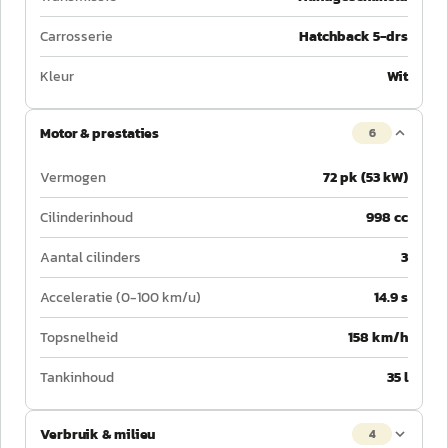
Carrosserie
Hatchback 5-drs
Kleur
Wit
Motor & prestaties
6
Vermogen
72 pk (53 kW)
Cilinderinhoud
998 cc
Aantal cilinders
3
Acceleratie (0-100 km/u)
14.9 s
Topsnelheid
158 km/h
Tankinhoud
35 l
Verbruik & milieu
4