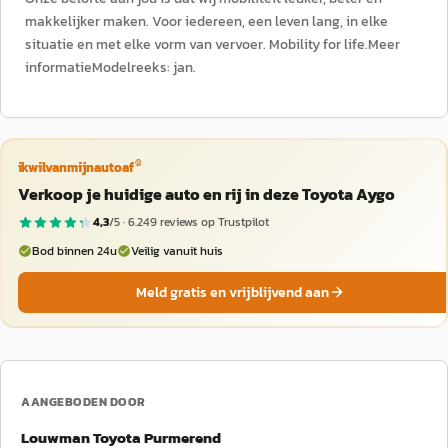
makkelijker maken. Voor iedereen, een leven lang, in elke
situatie en met elke vorm van vervoer. Mobility for life.Meer
informatieModelreeks: jan.
®
ikwilvanmijnautoaf
Verkoop je huidige auto en rij in deze Toyota Aygo
4,3
/5 ·
6.249
reviews op Trustpilot
Bod binnen 24u
Veilig vanuit huis
Meld gratis en vrijblijvend aan
AANGEBODEN DOOR
Louwman Toyota Purmerend