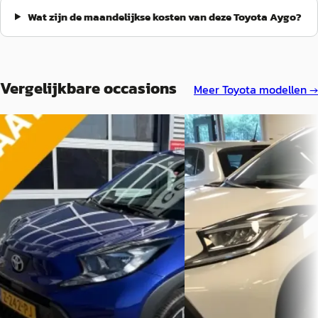
Wat zijn de maandelijkse kosten van deze Toyota Aygo?
Vergelijkbare occasions
Meer
Toyota
modellen →
B
B
Toyota Aygo
·
2024
Toyota Aygo
·
2022
X 1.0 VVT-i AUTOMAAT Carplay /
X 1.0 VVT-i S-CVT Automa
Android Auto
Camera - 17 inch - Climat
€ 18.945
€ 16.900
v.a. € 402/mnd
v.a. € 358/mnd
Boven markt
Marktconform
2024 · 21.576 km · Benzine ·
2022 · 33.119 km · Benzine ·