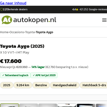
Ga naar inhoud
2.213
erkende dealers
4,4
·
421.252
Google-reviews
Home
›
Occasions
›
Toyota
›
Toyota Aygo
Toyota Aygo
(
2025
)
X 1.0 VVT-i MT Play
€ 17.600
Nieuwprijs
€
20.360
—
14
% lager
(€
2.760
besparing t.o.v. nieuw)
✓ Tellerstand logisch
✓ APK tot
jul 2029
2025
9.264 km
Benzine
Handgeschakeld
Hatchback 5-drs
1
/
18