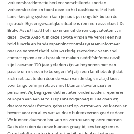
verkeersborddetectie herkent verschillende soorten
verkeersborden en toont deze op het dashboard. Met het
Lane-keeping systeem kom je nooit per ongeluk buiten de
rijstrook. Bij een gevaarlijke situatie is remmen essentieel. De
Brake Assist haalt het maximum uit de remcapaciteiten van
deze Toyota Aygo X. In deze Toyota vinden we verder een hill
hold functie en bandenspanningcontrolesysteem.Informeer
naar de aanwezigheid. Nieuwsgierig geworden? Neem snel
contact op om een afspraak te maken.BedrijfsinformatieWij
zijn Louwman.100 jaar geleden zijn we begonnen met een
passie om mensen te bewegen. Wij zijn een familiebedrijf dat
zich niet laat leiden door de waan van de dag en altijd kiest
voor lange termijn relaties met klanten, leveranciers en
personeel.Wij begrijpen dat het laten onderhouden, repareren
of kopen van een auto al spannend genoeg is. Dat doen wij
daarom zonder fratsen, gebaseerd op vertrouwen. We kiezen er
bewust voor om alles wat we doen buitengewoon goed te doen.
We kunnen daarvoor bouwen en vertrouwen op onze mensen.
Dat is de reden dat onze klanten graag bij ons terugkomen.
Onze belofte aan jou is dat wij mobiliteit leuker, beter en