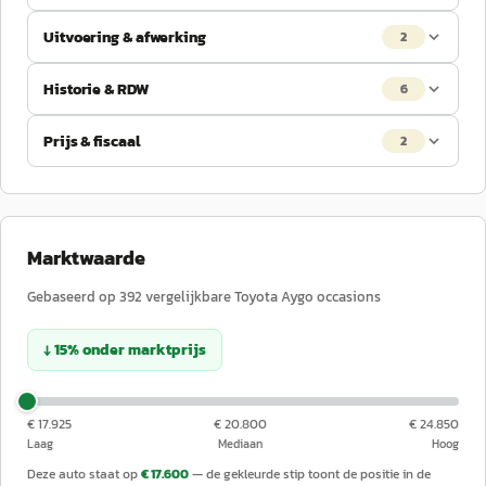
Uitvoering & afwerking
2
Historie & RDW
6
Prijs & fiscaal
2
Marktwaarde
Gebaseerd op
392
vergelijkbare
Toyota
Aygo
occasions
↓
15
%
onder
marktprijs
€ 17.925
€ 20.800
€ 24.850
Laag
Mediaan
Hoog
Deze auto staat op
€ 17.600
— de gekleurde stip toont de positie in de