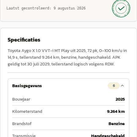
GECONTROLEERD ·
AUTOKOPEN.NL
Laatst gecontroleerd:
9 augustus 2026
· SINDS 1999 ·
Specificaties
Toyota Aygo X 1.0 VVT-i MT Play uit 2025, 72 pk, 0–100 km/u in
14,9 s, tellerstand 9.264 km, benzine, handgeschakeld. APK
geldig tot 30 juli 2029, tellerstand logisch volgens RDW.
Basisgegevens
6
Bouwjaar
2025
Kilometerstand
9.264 km
Brandstof
Benzine
Transmissie
Handgeschakeld