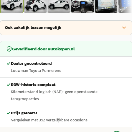
Ook zakelijk leasen mogelijk
Geverifieerd door
autokopen.nl
Dealer gecontroleerd
Louwman Toyota Purmerend
RDW-historie compleet
Kilometerstand logisch (NAP)
· geen openstaande
terugroepacties
Prijs getoetst
Vergeleken met
392
vergelijkbare occasions