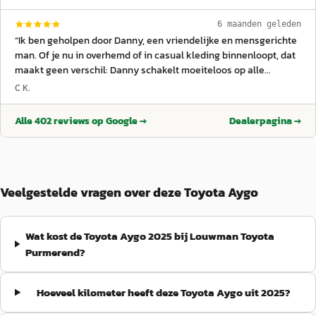
auto. Er waren hier wat krasjes en dingen zichtbaar die, zover
mogelijk, kosteloos weggewerkt werden bij aankoop. Heel erg
6 maanden geleden
fijn bedrijf, heel erg fijn team. Zeer tevreden met mijn aankoop!
”
“
Ik ben geholpen door Danny, een vriendelijke en mensgerichte
man. Of je nu in overhemd of in casual kleding binnenloopt, dat
maakt geen verschil: Danny schakelt moeiteloos op alle
niveaus. Hij heeft enorm veel mensenkennis, is oprecht
C K.
vriendelijk en behulpzaam, denkt met je mee en zet zonder
moeite een extra stap als dat nodig is. Dit alles in combinatie
Alle
402
reviews op Google →
Dealerpagina →
met een fijn en hecht team, prettig contact en échte menselijke
en sociale benadering. Dit alles heeft uiteindelijk geleid tot een
goede deal waar ik nog steeds heel blij mee ben . Ook na de
aankoop kun je gewoon bij hen terecht met vragen; het contact
stopt niet zodra de auto verkocht is . Danny: complimenten. En
Veelgestelde vragen over deze Toyota Aygo
hetzelfde geldt voor het team; het is duidelijk dat hier een sterk
en prettig team staat.
”
Wat kost de Toyota Aygo 2025 bij Louwman Toyota
Purmerend?
Hoeveel kilometer heeft deze Toyota Aygo uit 2025?