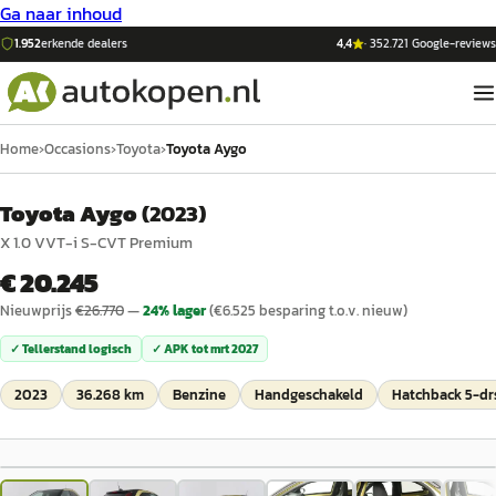
Ga naar inhoud
1.952
erkende dealers
4,4
·
352.721
Google-reviews
Home
›
Occasions
›
Toyota
›
Toyota Aygo
Toyota Aygo
(
2023
)
X 1.0 VVT-i S-CVT Premium
€ 20.245
Nieuwprijs
€
26.770
—
24
% lager
(€
6.525
besparing t.o.v. nieuw)
✓ Tellerstand logisch
✓ APK tot
mrt 2027
2023
36.268 km
Benzine
Handgeschakeld
Hatchback 5-dr
1
/
30