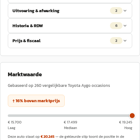
Uitvoering & afwerking
2
Historie & RDW
6
Prijs & fiscaal
2
Marktwaarde
Gebaseerd op
260
vergelijkbare
Toyota
Aygo
occasions
↑
16
%
boven
marktprijs
€ 15.700
€ 17.499
€ 19.245
Laag
Mediaan
Hoog
Deze auto staat op
€ 20.245
— de gekleurde stip toont de positie in de