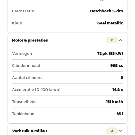
Carrosserie
Hatchback 5-drs
Kleur
Geel metallic
Motor & prestaties
6
Vermogen
72 pk (53 kW)
Cilinderinhoud
998 cc
Aantal cilinders
3
Acceleratie (0-100 km/u)
14.8 s
Topsnelheid
151 km/h
Tankinhoud
35 l
Verbruik & milieu
4