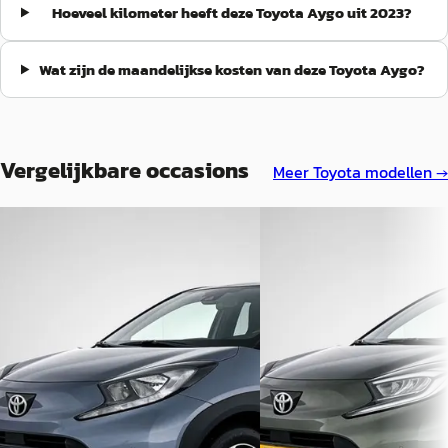
Hoeveel kilometer heeft deze Toyota Aygo uit 2023?
Wat zijn de maandelijkse kosten van deze Toyota Aygo?
Vergelijkbare occasions
Meer
Toyota
modellen →
B
B
Toyota Aygo
·
2025
Toyota Aygo
·
2022
X 1.0 VVT-i S-CVT Pulse +
X 1.0 VVT-i MT Limited
€ 21.450
€ 19.450
v.a. € 455/mnd
v.a. € 412/mnd
Boven markt
Boven markt
2025 · 16.182 km · Benzine ·
2022 · 2.549 km · Benzine ·