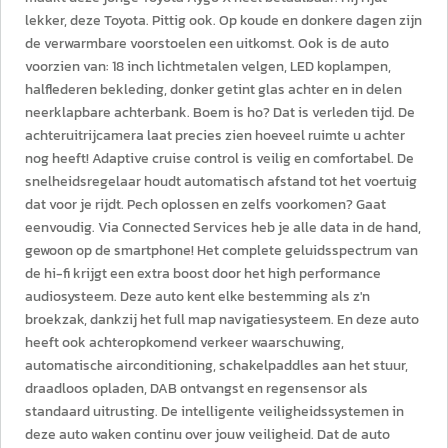
lekker, deze Toyota. Pittig ook. Op koude en donkere dagen zijn
de verwarmbare voorstoelen een uitkomst. Ook is de auto
voorzien van: 18 inch lichtmetalen velgen, LED koplampen,
halflederen bekleding, donker getint glas achter en in delen
neerklapbare achterbank. Boem is ho? Dat is verleden tijd. De
achteruitrijcamera laat precies zien hoeveel ruimte u achter
nog heeft! Adaptive cruise control is veilig en comfortabel. De
snelheidsregelaar houdt automatisch afstand tot het voertuig
dat voor je rijdt. Pech oplossen en zelfs voorkomen? Gaat
eenvoudig. Via Connected Services heb je alle data in de hand,
gewoon op de smartphone! Het complete geluidsspectrum van
de hi-fi krijgt een extra boost door het high performance
audiosysteem. Deze auto kent elke bestemming als z'n
broekzak, dankzij het full map navigatiesysteem. En deze auto
heeft ook achteropkomend verkeer waarschuwing,
automatische airconditioning, schakelpaddles aan het stuur,
draadloos opladen, DAB ontvangst en regensensor als
standaard uitrusting. De intelligente veiligheidssystemen in
deze auto waken continu over jouw veiligheid. Dat de auto