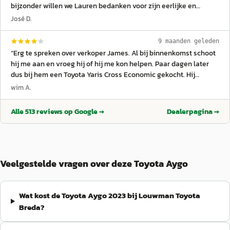
bijzonder willen we Lauren bedanken voor zijn eerlijke en
prettige begeleiding tijdens de aanschaf. Hij dacht goed mee,
José D.
gaf duidelijke uitleg en nam de tijd om alles netjes door te
spreken, zonder opdringerig te zijn. Na thuiskomst en na een
9 maanden geleden
paar maanden waren er nog een paar kleine aandachtspunten,
“
Erg te spreken over verkoper James. Al bij binnenkomst schoot
maar ook dat is samen met een dealer bij ons in de buurt snel
hij me aan en vroeg hij of hij me kon helpen. Paar dagen later
en netjes opgelost door dit bedrijf. Wat vooral opviel is dat er
dus bij hem een Toyota Yaris Cross Economic gekocht. Hij
echt wordt meegedacht met de klant en dat ze hun afspraken
voldoet in alle opzichten aan wat je van een verkoper mag
wim A.
nakomen. Dankzij de fijne service, eerlijkheid en goede nazorg
verwachten; vriendelijk, voorkomend, deskundig, luistert naar je,
kijkt mijn vader met een goed gevoel terug op de aankoop.
denkt mee en is zeker niet opdringerig. Ook in aftersales heeft
Alle
513
reviews op Google →
Dealerpagina →
Zeker een aanrader!
”
hij deze kwaliteiten. Dit was de verkoop en ik hoop dat ik ook
later in de werkplaats deze ervaring heb. Groet, Wim
”
Veelgestelde vragen over deze Toyota Aygo
Wat kost de Toyota Aygo 2023 bij Louwman Toyota
Breda?