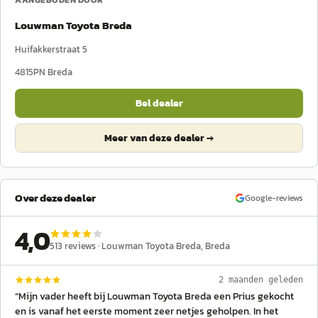
AANGEBODEN DOOR
Louwman Toyota Breda
Huifakkerstraat 5
4815PN
Breda
Bel dealer
Meer van deze dealer →
Over deze dealer
Google-reviews
4,0
513
reviews ·
Louwman Toyota Breda
, Breda
2 maanden geleden
“
Mijn vader heeft bij Louwman Toyota Breda een Prius gekocht
en is vanaf het eerste moment zeer netjes geholpen. In het