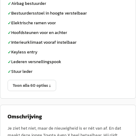
Airbag bestuurder
✓
Bestuurdersstoel in hoogte verstelbaar
✓
Elektrische ramen voor
✓
Hoofdsteunen voor en achter
✓
Interieurklimaat vooraf instelbaar
✓
Keyless entry
✓
Lederen versnellingspook
✓
Stuur leder
✓
Toon alle 60 opties ↓
Omschrijving
Je ziet het niet, maar de nieuwigheid is er nét van af. En dat
maakt deze jonge Toyota Aygo X heel betaalbaar. Hij rijdt