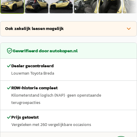
Ook zakelijk leasen mogelijk
Geverifieerd door
autokopen.nl
Dealer gecontroleerd
Louwman Toyota Breda
RDW-historie compleet
Kilometerstand logisch (NAP)
· geen openstaande
terugroepacties
Prijs getoetst
Vergeleken met
260
vergelijkbare occasions