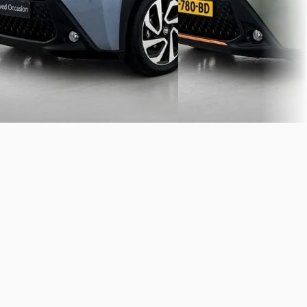
Automaat
Handgeschakeld
Louwman Toyota Rotterdam
·
Louwman Toyota Dordrec
Ridderkerk
4,2
(
685
)
Dordrecht
4,4
(
377
)
Bekijk aanbieding →
Bekijk aanbieding →
Vergelijk
Vergelijk