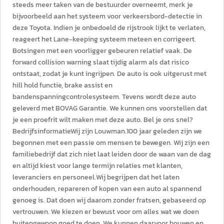
steeds meer taken van de bestuurder overneemt, merk je
bijvoorbeeld aan het systeem voor verkeersbord-detectie in
deze Toyota. Indien je onbedoeld de rijstrook lijkt te verlaten,
reageert het Lane-keeping systeem meteen en corrigeert.
Botsingen met een voorligger gebeuren relatief vaak. De
forward collision warning slaat tijdig alarm als dat risico
ontstaat, zodat je kunt ingrijpen. De auto is ook uitgerust met
hill hold functie, brake assist en
bandenspanningcontrolesysteem. Tevens wordt deze auto
geleverd met BOVAG Garantie. We kunnen ons voorstellen dat
je een proefrit wilt maken met deze auto. Bel je ons snel?
BedrijfsinformatieWij zijn Louwman.100 jaar geleden zijn we
begonnen met een passie om mensen te bewegen. Wij zijn een
familiebedrijf dat zich niet laat leiden door de waan van de dag
en altijd kiest voor lange termijn relaties met klanten,
leveranciers en personeel.Wij begrijpen dat het laten
onderhouden, repareren of kopen van een auto al spannend
genoeg is. Dat doen wij daarom zonder fratsen, gebaseerd op
vertrouwen. We kiezen er bewust voor om alles wat we doen
buitengewoon goed te doen. We kunnen daarvoor bouwen en