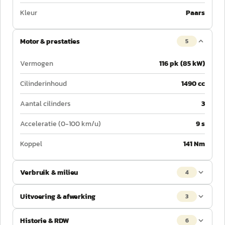
Kleur
Paars
Motor & prestaties
5
Vermogen
116 pk (85 kW)
Cilinderinhoud
1490 cc
Aantal cilinders
3
Acceleratie (0-100 km/u)
9 s
Koppel
141 Nm
Verbruik & milieu
4
Uitvoering & afwerking
3
Historie & RDW
6