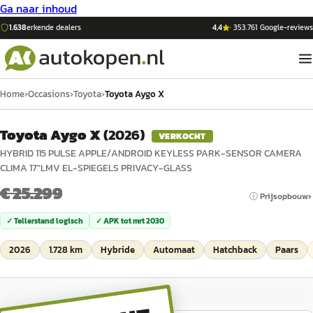
Ga naar inhoud
1.638
erkende dealers
4,4
·
353.761
Google-reviews
Home
›
Occasions
›
Toyota
›
Toyota Aygo X
Toyota Aygo X
(
2026
)
VERKOCHT
HYBRID 115 PULSE APPLE/ANDROID KEYLESS PARK-SENSOR CAMERA
CLIMA 17"LMV EL-SPIEGELS PRIVACY-GLASS
€ 25.299
ⓘ Prijsopbouw
✓ Tellerstand logisch
✓ APK tot
mrt 2030
2026
1.728 km
Hybride
Automaat
Hatchback
Paars