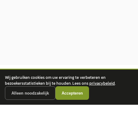
Wij gebruiken cookies om uw ervaring te verbeteren en
bezoekersstatistieken bij te houden. Lees ons
privacybeleid
.
Alleen noodzakelijk
Accepteren
autokopen.nl geeft geen financieel advies en is niet bevoegd om vragen over
financiële producten te beantwoorden. Wij verwijzen door naar erkende, AFM-
vergunde partners.