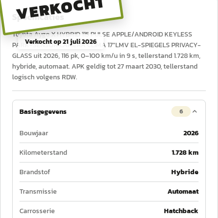
VERKOCHT
Specificaties
Toyota Aygo X HYBRID 115 PULSE APPLE/ANDROID KEYLESS
Verkocht op
21 juli 2026
PARK-SENSOR CAMERA CLIMA 17"LMV EL-SPIEGELS PRIVACY-
GLASS uit 2026, 116 pk, 0–100 km/u in 9 s, tellerstand 1.728 km,
hybride, automaat. APK geldig tot 27 maart 2030, tellerstand
logisch volgens RDW.
Basisgegevens
6
Bouwjaar
2026
Kilometerstand
1.728 km
Brandstof
Hybride
Transmissie
Automaat
Carrosserie
Hatchback