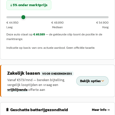
↓
5
%
onder
marktprijs
€ 44.950
€ 48.890
€ 54.900
Laag
Mediaan
Hoog
Deze auto staat op
€ 46.589
— de gekleurde stip toont de positie in de
marktrange.
Indicatie op basis van ons actuele aanbod. Geen officiële taxatie.
Zakelijk leasen
VOOR ONDERNEMERS
Vanaf €
573
/mnd — bereken bijtelling,
Bekijk opties
vergelijk looptijden en vraag een
vrijblijvende
offerte aan
🔋 Geschatte batterijgezondheid
Meer info →