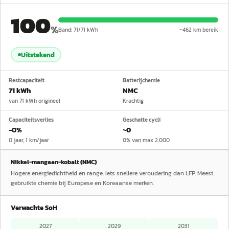
100
%
Band:
71
/
71
kWh
~
462
km bereik
Uitstekend
Restcapaciteit
Batterijchemie
71 kWh
NMC
van 71 kWh origineel
Krachtig
Capaciteitsverlies
Geschatte cycli
−0%
~0
0 jaar, 1 km/jaar
0% van max 2.000
Nikkel-mangaan-kobalt (NMC)
Hogere energiedichtheid en range. Iets snellere veroudering dan LFP. Meest
gebruikte chemie bij Europese en Koreaanse merken.
Verwachte SoH
2027
2029
2031