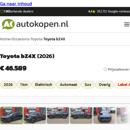
Ga naar inhoud
1.965
erkende dealers
4,4
·
352.721
Google-reviews
Home
›
Occasions
›
Toyota
›
Toyota bZ4X
Toyota bZ4X
(
2026
)
€ 46.589
ⓘ Prijsopbouw
2026
1 km
Elektrisch
Automaat
Suv
Overig
Label
1
/
46