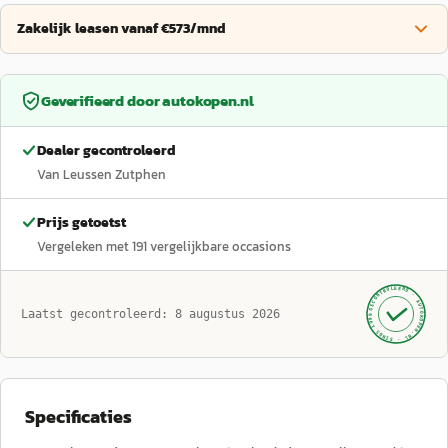
Zakelijk leasen vanaf €573/mnd
Geverifieerd door
autokopen.nl
Dealer gecontroleerd
Van Leussen Zutphen
Prijs getoetst
Vergeleken met
191
vergelijkbare occasions
GECONTROLEERD ·
AUTOKOPEN.NL
Laatst gecontroleerd:
8 augustus 2026
· SINDS 1999 ·
Specificaties