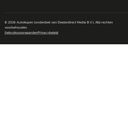
© 2026
Autokopen
(onderdeel van Dealerdirect Media B.V.). Alle rechten
voorbehouden.
Gebruiksvoorwaarden
Privacybeleid