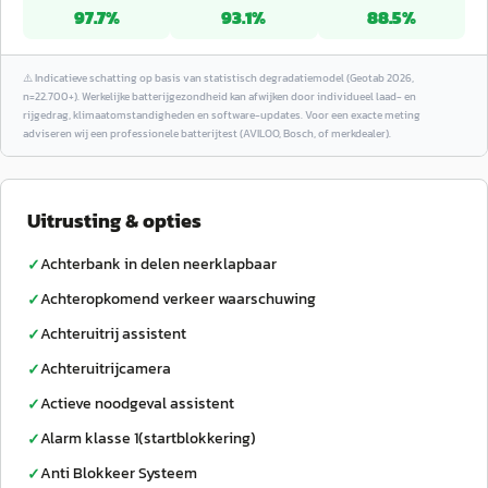
97.7
%
93.1
%
88.5
%
⚠️
Indicatieve schatting op basis van statistisch degradatiemodel (Geotab 2026,
n=22.700+). Werkelijke batterijgezondheid kan afwijken door individueel laad- en
rijgedrag, klimaatomstandigheden en software-updates. Voor een exacte meting
adviseren wij een professionele batterijtest (AVILOO, Bosch, of merkdealer).
Uitrusting & opties
Achterbank in delen neerklapbaar
✓
Achteropkomend verkeer waarschuwing
✓
Achteruitrij assistent
✓
Achteruitrijcamera
✓
Actieve noodgeval assistent
✓
Alarm klasse 1(startblokkering)
✓
Anti Blokkeer Systeem
✓