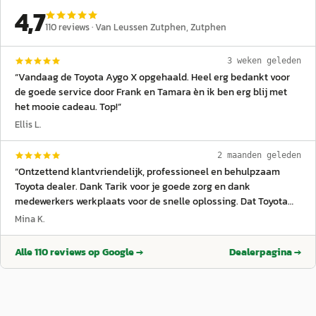
4,7
110
reviews ·
Van Leussen Zutphen
, Zutphen
3 weken geleden
“
Vandaag de Toyota Aygo X opgehaald. Heel erg bedankt voor
de goede service door Frank en Tamara èn ik ben erg blij met
het mooie cadeau. Top!
”
Ellis L.
2 maanden geleden
“
Ontzettend klantvriendelijk, professioneel en behulpzaam
Toyota dealer. Dank Tarik voor je goede zorg en dank
medewerkers werkplaats voor de snelle oplossing. Dat Toyota
geweldige autos maakt wisten we al maar dat iedereen zo
Mina K.
vriendelijk klaar staat om te helpen is de vijf sterren waard.
”
Alle
110
reviews op Google →
Dealerpagina →