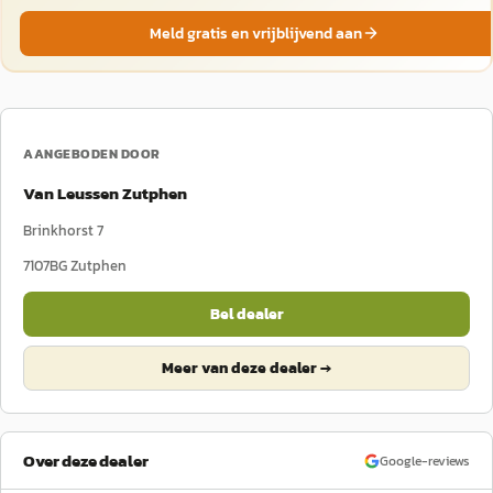
Meld gratis en vrijblijvend aan
AANGEBODEN DOOR
Van Leussen Zutphen
Brinkhorst 7
7107BG
Zutphen
Bel dealer
Meer van deze dealer →
Over deze dealer
Google-reviews