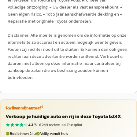
en verzeker uw Toyota bij Toyota Polis. Profiteer van
volledige ontzorging: - Uw dealer als vast aanspreekpunt, -
Geen eigen risico, - Tot 5 jaar aanschafwaarde dekking en –
Reparatie met originele Toyota onderdelen.
Disclaimer: Alle moeite is genomen om de informatie op onze
internetsite zo accuraat en actueel mogelijk weer te geven.
Fouten zijn echter nooit uit te sluiten. Er kunnen dan ook geen
rechten aan deze advertentie worden ontleend. Vertrouwt u
daarom niet alleen op deze informatie, maar controleer bij
aankoop de zaken die uw beslissing zouden kunnen
beïnvloeden.
®
ikwilvanmijnautoaf
Verkoop je huidige auto en rij in deze Toyota bZ4X
4,3
/5 ·
6.249
reviews op Trustpilot
Bod binnen 24u
Veilig vanuit huis