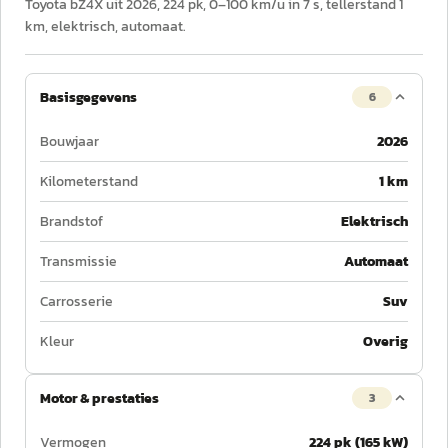
Toyota bZ4X uit 2026, 224 pk, 0–100 km/u in 7 s, tellerstand 1
km, elektrisch, automaat.
Basisgegevens
6
Bouwjaar
2026
Kilometerstand
1 km
Brandstof
Elektrisch
Transmissie
Automaat
Carrosserie
Suv
Kleur
Overig
Motor & prestaties
3
Vermogen
224 pk (165 kW)