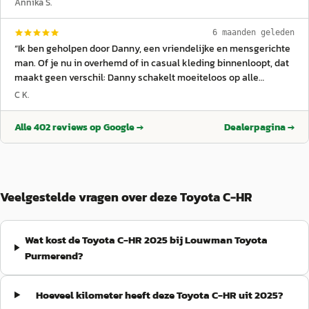
Annika S.
auto. Er waren hier wat krasjes en dingen zichtbaar die, zover
mogelijk, kosteloos weggewerkt werden bij aankoop. Heel erg
6 maanden geleden
fijn bedrijf, heel erg fijn team. Zeer tevreden met mijn aankoop!
”
“
Ik ben geholpen door Danny, een vriendelijke en mensgerichte
man. Of je nu in overhemd of in casual kleding binnenloopt, dat
maakt geen verschil: Danny schakelt moeiteloos op alle
niveaus. Hij heeft enorm veel mensenkennis, is oprecht
C K.
vriendelijk en behulpzaam, denkt met je mee en zet zonder
moeite een extra stap als dat nodig is. Dit alles in combinatie
Alle
402
reviews op Google →
Dealerpagina →
met een fijn en hecht team, prettig contact en échte menselijke
en sociale benadering. Dit alles heeft uiteindelijk geleid tot een
goede deal waar ik nog steeds heel blij mee ben . Ook na de
aankoop kun je gewoon bij hen terecht met vragen; het contact
stopt niet zodra de auto verkocht is . Danny: complimenten. En
Veelgestelde vragen over deze Toyota C-HR
hetzelfde geldt voor het team; het is duidelijk dat hier een sterk
en prettig team staat.
”
Wat kost de Toyota C-HR 2025 bij Louwman Toyota
Purmerend?
Hoeveel kilometer heeft deze Toyota C-HR uit 2025?