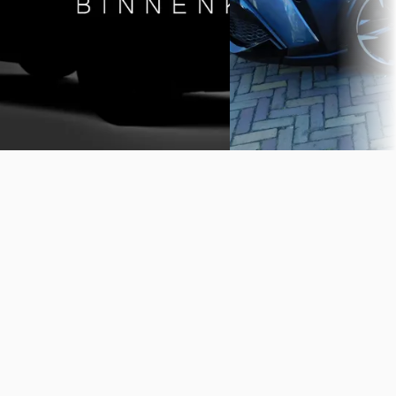
Kooijman Zeist
· Huis ter Heide
Autobedrijf Lantinga V.O.F
4,0
(
144
)
Uithuizen
4,7
(
142
)
Bekijk aanbieding →
Bekijk aanbieding →
Vergelijk
Vergelijk