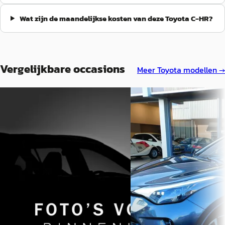
Wat zijn de maandelijkse kosten van deze Toyota C-HR?
Vergelijkbare occasions
Meer
Toyota
modellen →
A
A
Toyota C-HR
·
2026
Toyota C-HR
·
2023
2.0 Plug-in Hybrid 220 Dynamic
2.0 Hybrid Gr-Sport
Nieuw!
€ 27.850
€ 43.495
v.a. € 590/mnd
v.a. € 922/mnd
Marktconform
Boven markt
2023 · 49.622 km · Hybride 
2026 · 0 km · Hybride · Automaat
Automaat