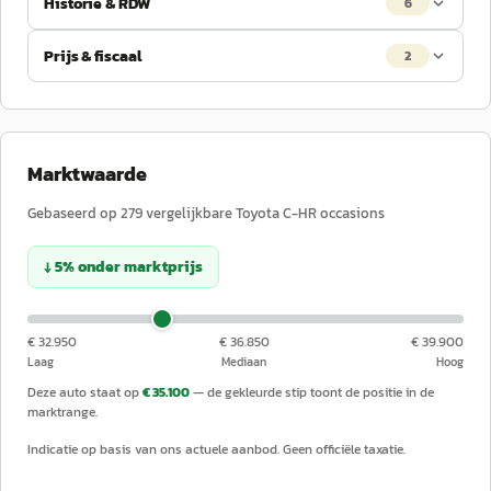
Historie & RDW
6
Prijs & fiscaal
2
Marktwaarde
Gebaseerd op
279
vergelijkbare
Toyota
C-HR
occasions
↓
5
%
onder
marktprijs
€ 32.950
€ 36.850
€ 39.900
Laag
Mediaan
Hoog
Deze auto staat op
€ 35.100
— de gekleurde stip toont de positie in de
marktrange.
Indicatie op basis van ons actuele aanbod. Geen officiële taxatie.