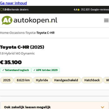
Ga naar inhoud
1.848
erkende dealers
4,4
·
352.831
Google-reviews
Home
›
Occasions
›
Toyota
›
Toyota C-HR
Toyota C-HR
(
2025
)
1.8 Hybrid 140 Dynamic
€ 35.100
✓ Tellerstand logisch
✓ APK tot
dec 2029
2025
8.623 km
Hybride
Handgeschakeld
Hatchback
W
Ook zakelijk leasen mogelijk