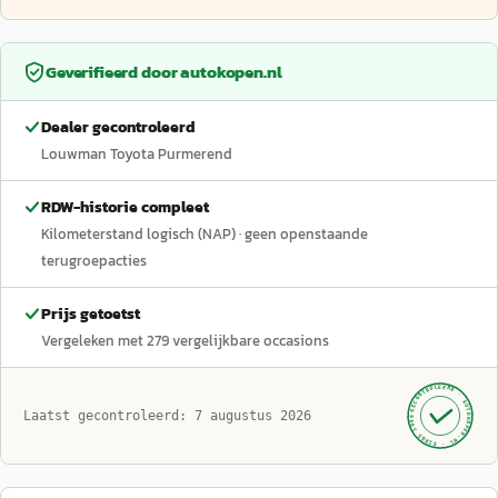
Geverifieerd door
autokopen.nl
Dealer gecontroleerd
Louwman Toyota Purmerend
RDW-historie compleet
Kilometerstand logisch (NAP)
· geen openstaande
terugroepacties
Prijs getoetst
Vergeleken met
279
vergelijkbare occasions
GECONTROLEERD ·
AUTOKOPEN.NL
Laatst gecontroleerd:
7 augustus 2026
· SINDS 1999 ·