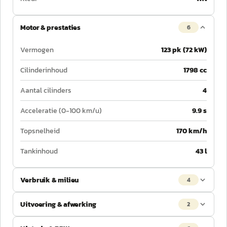
Motor & prestaties
6
Vermogen
123 pk (72 kW)
Cilinderinhoud
1798 cc
Aantal cilinders
4
Acceleratie (0-100 km/u)
9.9 s
Topsnelheid
170 km/h
Tankinhoud
43 l
Verbruik & milieu
4
Uitvoering & afwerking
2