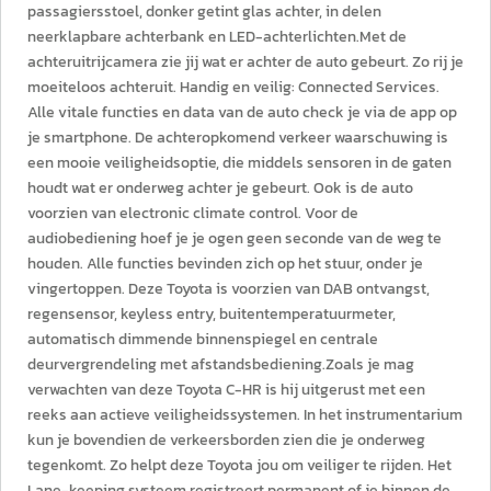
passagiersstoel, donker getint glas achter, in delen
neerklapbare achterbank en LED-achterlichten.Met de
achteruitrijcamera zie jij wat er achter de auto gebeurt. Zo rij je
moeiteloos achteruit. Handig en veilig: Connected Services.
Alle vitale functies en data van de auto check je via de app op
je smartphone. De achteropkomend verkeer waarschuwing is
een mooie veiligheidsoptie, die middels sensoren in de gaten
houdt wat er onderweg achter je gebeurt. Ook is de auto
voorzien van electronic climate control. Voor de
audiobediening hoef je je ogen geen seconde van de weg te
houden. Alle functies bevinden zich op het stuur, onder je
vingertoppen. Deze Toyota is voorzien van DAB ontvangst,
regensensor, keyless entry, buitentemperatuurmeter,
automatisch dimmende binnenspiegel en centrale
deurvergrendeling met afstandsbediening.Zoals je mag
verwachten van deze Toyota C-HR is hij uitgerust met een
reeks aan actieve veiligheidssystemen. In het instrumentarium
kun je bovendien de verkeersborden zien die je onderweg
tegenkomt. Zo helpt deze Toyota jou om veiliger te rijden. Het
Lane-keeping systeem registreert permanent of je binnen de