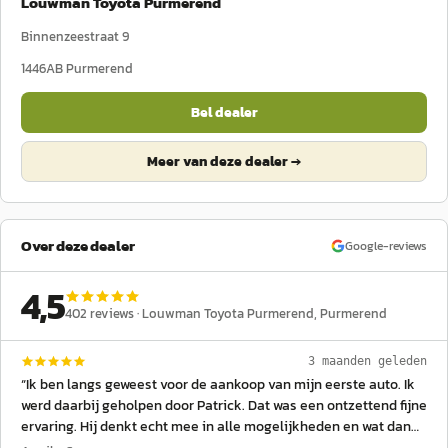
Louwman Toyota Purmerend
Binnenzeestraat 9
1446AB
Purmerend
Bel dealer
Meer van deze dealer →
Over deze dealer
Google-reviews
4,5
402
reviews ·
Louwman Toyota Purmerend
, Purmerend
3 maanden geleden
“
Ik ben langs geweest voor de aankoop van mijn eerste auto. Ik
werd daarbij geholpen door Patrick. Dat was een ontzettend fijne
ervaring. Hij denkt echt mee in alle mogelijkheden en wat dan
het beste bij jou past. Uiteraard ging het om een tweedehands