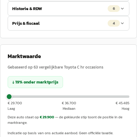
Historie & RDW
6
Prijs & fiscaal
4
Marktwaarde
Gebaseerd op
63
vergelijkbare
Toyota
C hr
occasions
↓
19
%
onder
marktprijs
€ 29.700
€ 36.700
€ 45.485
Laag
Mediaan
Hoog
Deze auto staat op
€ 29.900
— de gekleurde stip toont de positie in de
marktrange.
Indicatie op basis van ons actuele aanbod. Geen officiële taxatie.