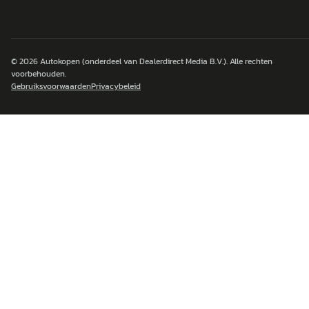
© 2026
Autokopen
(onderdeel van Dealerdirect Media B.V.). Alle rechten
voorbehouden.
Gebruiksvoorwaarden
Privacybeleid