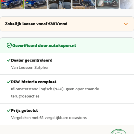
Zakelijk leasen vanaf €381/mnd
Geverifieerd door
autokopen.nl
Dealer gecontroleerd
Van Leussen Zutphen
RDW-historie compleet
Kilometerstand logisch (NAP)
· geen openstaande
terugroepacties
Prijs getoetst
Vergeleken met
63
vergelijkbare occasions
GECONTROLEERD ·