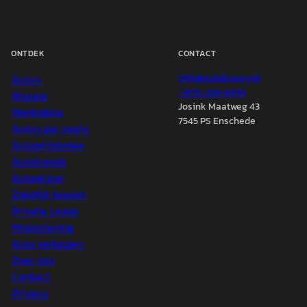
ONTDEK
CONTACT
Auto's
info@
autokopen.nl
+31 53 208 4490
Nieuws
Josink Maatweg 43
Marktdata
7545 PS Enschede
Auto's per regio
Autoprijsindex
Autotrends
Autowijzer
Zakelijk leasen
Private Lease
Financiering
Auto verkopen
Over ons
Contact
Privacy