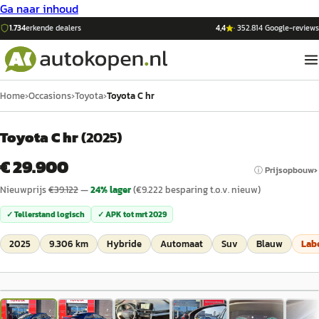
Ga naar inhoud
1.734
erkende dealers
4,4
·
352.814
Google-reviews
Home
›
Occasions
›
Toyota
›
Toyota C hr
Toyota C hr
(
2025
)
€ 29.900
ⓘ Prijsopbouw
Nieuwprijs
€
39.122
—
24
% lager
(€
9.222
besparing t.o.v. nieuw)
✓ Tellerstand logisch
✓ APK tot
mrt 2029
2025
9.306 km
Hybride
Automaat
Suv
Blauw
Lab
1
/
59