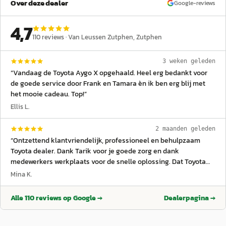
Over deze dealer
Google-reviews
4,7
110
reviews ·
Van Leussen Zutphen
, Zutphen
3 weken geleden
“
Vandaag de Toyota Aygo X opgehaald. Heel erg bedankt voor
de goede service door Frank en Tamara èn ik ben erg blij met
het mooie cadeau. Top!
”
Ellis L.
2 maanden geleden
“
Ontzettend klantvriendelijk, professioneel en behulpzaam
Toyota dealer. Dank Tarik voor je goede zorg en dank
medewerkers werkplaats voor de snelle oplossing. Dat Toyota
geweldige autos maakt wisten we al maar dat iedereen zo
Mina K.
vriendelijk klaar staat om te helpen is de vijf sterren waard.
”
Alle
110
reviews op Google →
Dealerpagina →