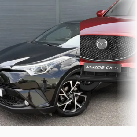
- Camera - Stoelverwarming -
€ 21.945
Keyless Entry - 18"incl 4S -
Adaptieve Cruise Controle -
v.a. € 465/mnd
Automatische Airco - Navigatie)
Scherp geprijsd
€ 19.445
2023 · 46.660 km · Hybride
v.a. € 412/mnd
Automaat
Scherp geprijsd
Grootste Mazda dealer va
Nederland - Mulder-Mazd
2019 · 86.813 km · Hybride ·
Barendrecht
Automaat
Bekijk aanbieding →
Autobedrijf Dirks
· Bergeijk
Vergelijk
Bekijk aanbieding →
Vergelijk