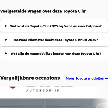
Veelgestelde vragen over deze Toyota C hr
Wat kost de Toyota C hr 2025 bij Van Leussen Zutphen?
Hoeveel kilometer heeft deze Toyota C hr uit 2025?
Wat zijn de maandelijkse kosten van deze Toyota C hr?
Vergelijkbare occasions
Meer
Toyota
modellen →
A
A
Toyota C-HR
·
2019
Toyota C-HR
·
2023
1.8 Hybrid Business Intro (Trekhaak
C-HR