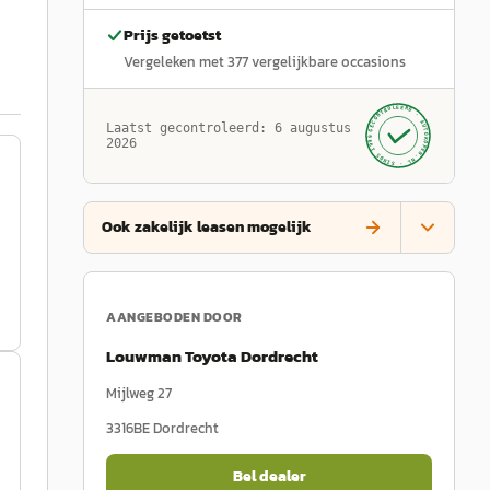
Prijs getoetst
Vergeleken met
377
vergelijkbare occasions
GECONTROLEERD ·
AUTOKOPEN.NL
Laatst gecontroleerd:
6 augustus
· SINDS 1999 ·
2026
Ook zakelijk leasen mogelijk
AANGEBODEN DOOR
Louwman Toyota Dordrecht
Mijlweg 27
3316BE
Dordrecht
Bel dealer