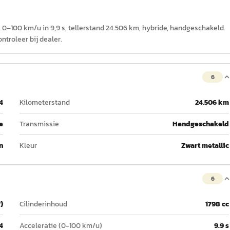
, 0–100 km/u in 9,9 s, tellerstand 24.506 km, hybride, handgeschakeld.
troleer bij dealer.
6
4
Kilometerstand
24.506 km
e
Transmissie
Handgeschakeld
n
Kleur
Zwart metallic
6
)
Cilinderinhoud
1798 cc
4
Acceleratie (0-100 km/u)
9.9 s