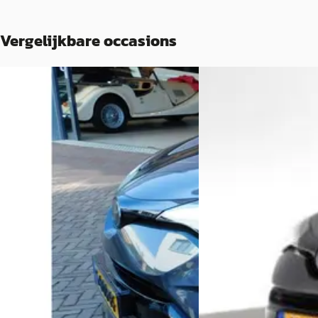
Vergelijkbare occasions
A
Toyota C-HR
·
2021
Toyota C-HR
·
2023
1.8 Hybrid Style led
2.0 Hybrid Gr-Sport
€ 23.450
€ 27.850
v.a. € 497/mnd
v.a. € 590/mnd
Scherp geprijsd
Marktconform
2021 · 46.776 km · Hybr
2023 · 49.622 km · Hybride · Automaat
Autobedrijf Rudie Wet
Autobedrijf Lantinga V.O.F.
· Uithuizen
Bekijk aanbieding →
4,7
(
142
)
Vergelijk
Bekijk aanbieding →