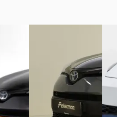
Nieuw binnen
A
A
Toyot
Toyota C-HR
·
2020
2.0 Plu
2.0 Hybrid Team Bi Tone
€ 35.95
€ 23.300
v.a. € 
v.a. € 494/mnd
Boven 
ide · Automaat
Scherp geprijsd
2025 · 
ering
· Lemele
2020 · 39.588 km · Hybride · Automaat
Autobed
Peterman Oldenzaal
· Oldenzaal
Limme
4,6
(
44
)
Bekijk 