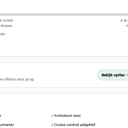
€ 32.999
€ 36
Mediaan
nge.
Bekijk opties
en offerte voor je op
r
Armsteun voor
✓
urmeter
Cruise control adaptief
✓