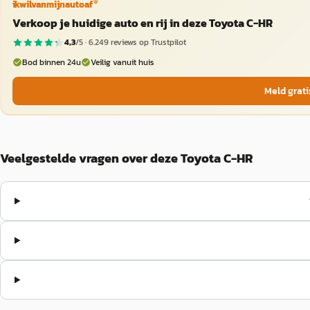
®
ikwilvanmijnautoaf
Verkoop je huidige auto en rij in deze Toyota C-HR
4,3
/5 ·
6.249
reviews op Trustpilot
Bod binnen 24u
Veilig vanuit huis
Meld grati
Veelgestelde vragen over deze Toyota C-HR