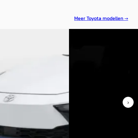
Meer
Toyota
modellen →
A
a C-HR
·
2025
Toyota C-HR
·
2025
g-in Hybrid 220 Dynamic
1.8 Hybrid 140 Dynamic Midnigh
0
€ 31.900
762/mnd
v.a. € 676/mnd
markt
Marktconform
›
1 km · Hybride · Automaat
2025 · 9.999 km · Hybride · Au
rijf Dirk van der Steen
·
Kooijman Zeist
· Huis ter Heide
n
4,0
(
144
)
aanbieding →
Bekijk aanbieding →