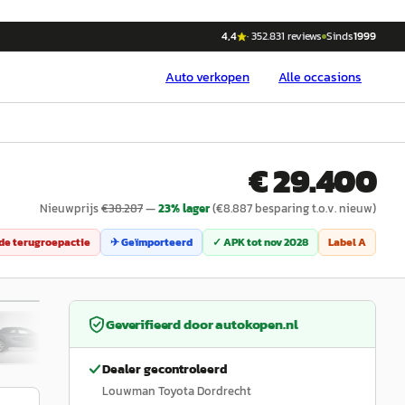
4,4
·
352.831
reviews
Sinds
1999
Auto
verkopen
Alle occasions
€ 29.400
Nieuwprijs
€
38.287
—
23
% lager
(€
8.887
besparing t.o.v. nieuw)
e terugroepactie
✈ Geïmporteerd
✓ APK tot
nov 2028
Label
A
1
/
31
Geverifieerd door
autokopen.nl
Dealer gecontroleerd
Louwman Toyota Dordrecht