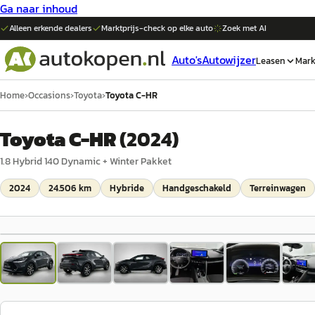
Ga naar inhoud
Alleen erkende dealers
Marktprijs-check op elke
auto
Zoek met AI
Auto's
Autowijzer
Leasen
Mark
Home
›
Occasions
›
Toyota
›
Toyota C-HR
Toyota C-HR
(
2024
)
1.8 Hybrid 140 Dynamic + Winter Pakket
2024
24.506 km
Hybride
Handgeschakeld
Terreinwagen