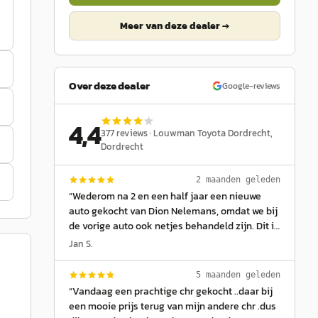
Meer van deze dealer →
Over deze dealer
Google-reviews
4,4
377
reviews ·
Louwman Toyota Dordrecht
,
Dordrecht
2 maanden geleden
“
Wederom na 2 en een half jaar een nieuwe
auto gekocht van Dion Nelemans, omdat we bij
de vorige auto ook netjes behandeld zijn. Dit is
een fijne autoverkoper die alles duidelijk bij
Jan S.
aflevering uitlegt, en bij aankoop niets opdringt
en goed naar de wensen luistert. Geeft ook een
5 maanden geleden
eerlijke inruilprijs. Ook nu nadat onze auto
“
Vandaag een prachtige chr gekocht ..daar bij
gestolen was weer teruggekeerd bij Louwman
een mooie prijs terug van mijn andere chr .dus
Dordrecht. Wederom weer fantastisch