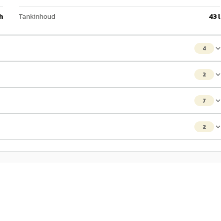
h
Tankinhoud
43 l
4
2
7
2