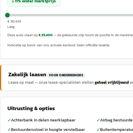
↓
11
%
onder
marktprijs
€ 30.445
Laag
Deze auto staat op
€ 29.400
— de gekleurde stip toont de positie in de marktra
Indicatie op basis van ons actuele aanbod. Geen officiële taxatie.
Zakelijk leasen
VOOR ONDERNEMERS
Lease op maat — onze lease-specialisten stellen
geheel vrijblijvend
e
Uitrusting & opties
Achterbank in delen neerklapbaar
Airbag bestuurde
✓
✓
Bestuurdersstoel in hoogte verstelbaar
Buitentemperatu
✓
✓