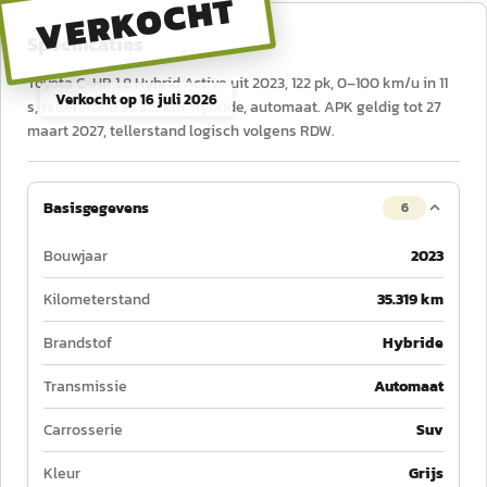
VERKOCHT
Specificaties
Toyota C-HR 1.8 Hybrid Active uit 2023, 122 pk, 0–100 km/u in 11
Verkocht op
16 juli 2026
s, tellerstand 35.319 km, hybride, automaat. APK geldig tot 27
maart 2027, tellerstand logisch volgens RDW.
Basisgegevens
6
Bouwjaar
2023
Kilometerstand
35.319 km
Brandstof
Hybride
Transmissie
Automaat
Carrosserie
Suv
Kleur
Grijs