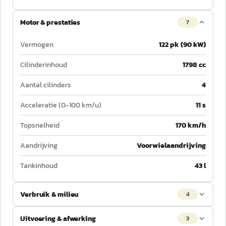
Motor & prestaties
7
Vermogen
122 pk (90 kW)
Cilinderinhoud
1798 cc
Aantal cilinders
4
Acceleratie (0-100 km/u)
11 s
Topsnelheid
170 km/h
Aandrijving
Voorwielaandrijving
Tankinhoud
43 l
Verbruik & milieu
4
Uitvoering & afwerking
3