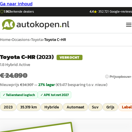
Ga naar inhoud
1.963
erkende dealers
4,4
·
352.721
Google-reviews
Home
›
Occasions
›
Toyota
›
Toyota C-HR
Toyota C-HR
(
2023
)
VERKOCHT
1.8 Hybrid Active
€ 24.890
ⓘ Prijsopbouw
Nieuwprijs
€
34.307
—
27
% lager
(€
9.417
besparing t.o.v. nieuw)
✓ Tellerstand logisch
✓ APK tot
mrt 2027
2023
35.319 km
Hybride
Automaat
Suv
Grijs
Labe