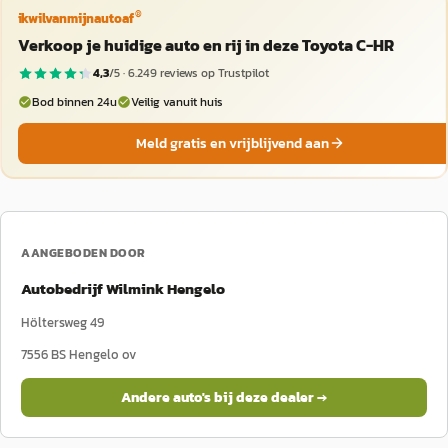
®
ikwilvanmijnautoaf
Verkoop je huidige auto en rij in deze Toyota C-HR
4,3
/5 ·
6.249
reviews op Trustpilot
Bod binnen 24u
Veilig vanuit huis
Meld gratis en vrijblijvend aan
AANGEBODEN DOOR
Autobedrijf Wilmink Hengelo
Höltersweg 49
7556 BS
Hengelo ov
Andere auto's bij deze dealer →