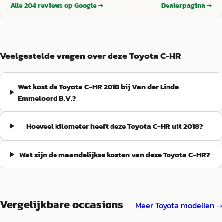
helpen, mocht je ooit een probleem hebben met je Toyota.
”
Alle
204
reviews op Google →
Dealerpagina →
Veelgestelde vragen over deze Toyota C-HR
Wat kost de Toyota C-HR 2018 bij Van der Linde
Emmeloord B.V.?
Hoeveel kilometer heeft deze Toyota C-HR uit 2018?
Wat zijn de maandelijkse kosten van deze Toyota C-HR?
Vergelijkbare occasions
Meer
Toyota
modellen →