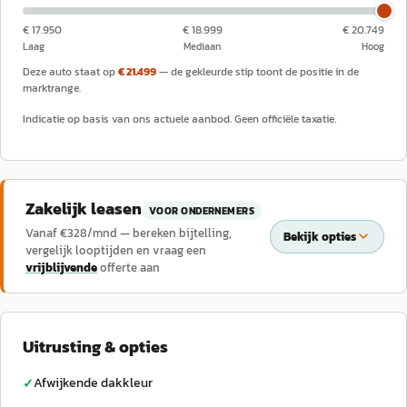
€ 17.950
€ 18.999
€ 20.749
Laag
Mediaan
Hoog
Deze auto staat op
€ 21.499
— de gekleurde stip toont de positie in de
marktrange.
Indicatie op basis van ons actuele aanbod. Geen officiële taxatie.
Zakelijk leasen
VOOR ONDERNEMERS
Vanaf €
328
/mnd — bereken bijtelling,
Bekijk opties
vergelijk looptijden en vraag een
vrijblijvende
offerte aan
Uitrusting & opties
Afwijkende dakkleur
✓