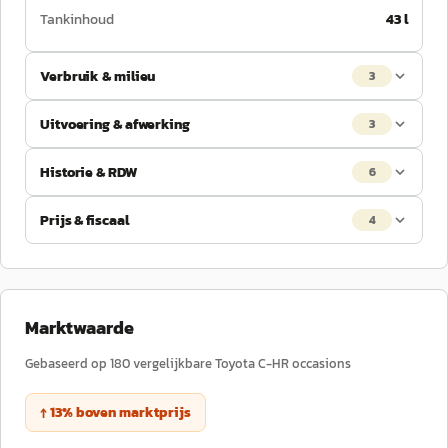
Tankinhoud
43 l
Verbruik & milieu
3
Uitvoering & afwerking
3
Historie & RDW
6
Prijs & fiscaal
4
Marktwaarde
Gebaseerd op
180
vergelijkbare
Toyota
C-HR
occasions
↑
13
%
boven
marktprijs