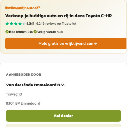
®
ikwilvanmijnautoaf
Verkoop je huidige auto en rij in deze Toyota C-HR
4,3
/5 ·
6.249
reviews op Trustpilot
Bod binnen 24u
Veilig vanuit huis
Meld gratis en vrijblijvend aan
AANGEBODEN DOOR
Van der Linde Emmeloord B.V.
Tinweg 10
8304 BP
Emmeloord
Bel dealer