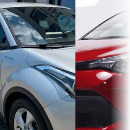
A
A
Toyota C-HR
·
2019
Toyota C-HR
·
2022
1.8 Hybrid Active / Cruise Controle /
2.0 Hybrid Dynamic Team 
Camera / PDC V+A / Telefoon /
Apple-carplay 18"-lmv Le
Navigatie / Climate Controle /
verlichting Camera DAB-
Trekhaak
stoel-verwarming lane-ass
cruise-controle inparkeer
€ 17.750
Climate-controle mistlam
PDC v+a private
v.a. € 376/mnd
€ 24.766
Scherp geprijsd
v.a. € 525/mnd
2019 · 121.522 km · Hybride ·
Automaat
Scherp geprijsd
Autobedrijf Nijhuis
· Beltrum
2022 · 80.909 km · Hybride
Bekijk aanbieding →
Automaat
Vergelijk