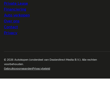
Private Lease
Financiering
Auto verkopen
Over ons
Contact
Privacy
© 2026
Autokopen
(onderdeel van Dealerdirect Media B.V.). Alle rechten
voorbehouden.
Gebruiksvoorwaarden
Privacybeleid