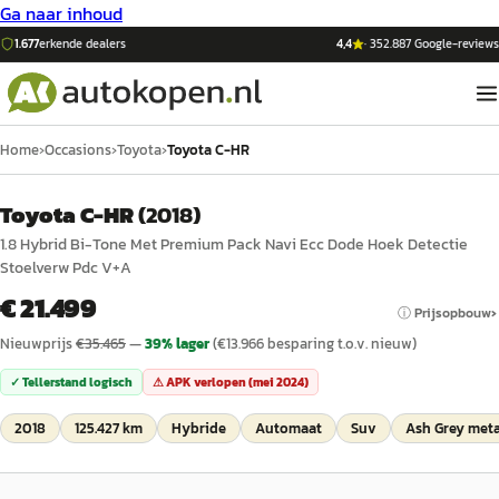
Ga naar inhoud
1.677
erkende dealers
4,4
·
352.887
Google-reviews
Home
›
Occasions
›
Toyota
›
Toyota C-HR
Toyota C-HR
(
2018
)
1.8 Hybrid Bi-Tone Met Premium Pack Navi Ecc Dode Hoek Detectie
Stoelverw Pdc V+A
€ 21.499
ⓘ Prijsopbouw
Nieuwprijs
€
35.465
—
39
% lager
(€
13.966
besparing t.o.v. nieuw)
✓ Tellerstand logisch
⚠ APK verlopen (
mei 2024
)
2018
125.427 km
Hybride
Automaat
Suv
Ash Grey meta
1
/
39