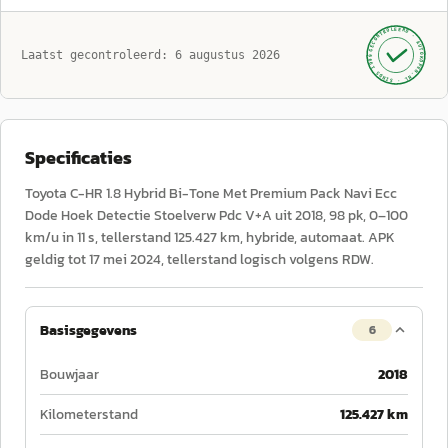
GECONTROLEERD ·
AUTOKOPEN.NL
Laatst gecontroleerd:
6 augustus 2026
· SINDS 1999 ·
Specificaties
Toyota C-HR 1.8 Hybrid Bi-Tone Met Premium Pack Navi Ecc
Dode Hoek Detectie Stoelverw Pdc V+A uit 2018, 98 pk, 0–100
km/u in 11 s, tellerstand 125.427 km, hybride, automaat. APK
geldig tot 17 mei 2024, tellerstand logisch volgens RDW.
Basisgegevens
6
Bouwjaar
2018
Kilometerstand
125.427 km