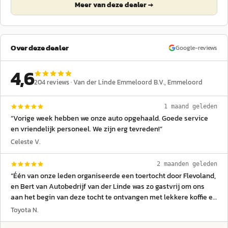
Meer van deze dealer →
Over deze dealer
Google-reviews
4,6
204
reviews ·
Van der Linde Emmeloord B.V.
, Emmeloord
1 maand geleden
“
Vorige week hebben we onze auto opgehaald. Goede service
en vriendelijk personeel. We zijn erg tevreden!
”
Celeste V.
2 maanden geleden
“
Één van onze leden organiseerde een toertocht door Flevoland,
en Bert van Autobedrijf van der Linde was zo gastvrij om ons
aan het begin van deze tocht te ontvangen met lekkere koffie en
overheerlijk gebak van de lokale Bakker. Magazijnman Rob
Toyota N.
staat met zijn kennis en inzicht altijd voor je klaar om je te