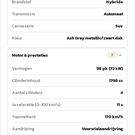
Brandstof
Hybride
Transmissie
Automaat
Carrosserie
Suv
Kleur
Ash Grey metallic/zwart dak
Motor & prestaties
7
Vermogen
98 pk (72 kW)
Cilinderinhoud
1798 cc
Aantal cilinders
4
Acceleratie (0-100 km/u)
11 s
Topsnelheid
170 km/h
Aandrijving
Voorwielaandrijving