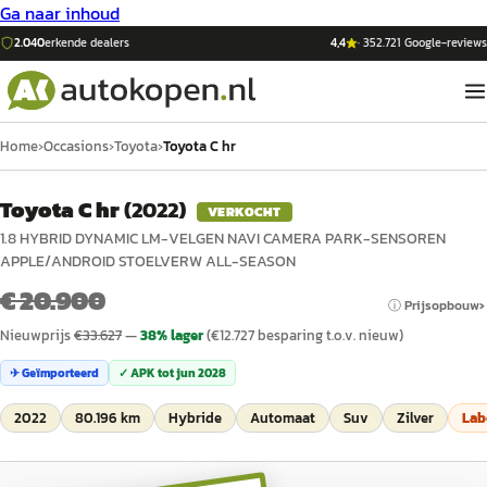
Ga naar inhoud
2.040
erkende dealers
4,4
·
352.721
Google-reviews
Home
›
Occasions
›
Toyota
›
Toyota C hr
Toyota C hr
(
2022
)
VERKOCHT
1.8 HYBRID DYNAMIC LM-VELGEN NAVI CAMERA PARK-SENSOREN
APPLE/ANDROID STOELVERW ALL-SEASON
€ 20.900
ⓘ Prijsopbouw
Nieuwprijs
€
33.627
—
38
% lager
(€
12.727
besparing t.o.v. nieuw)
✈ Geïmporteerd
✓ APK tot
jun 2028
2022
80.196 km
Hybride
Automaat
Suv
Zilver
Lab