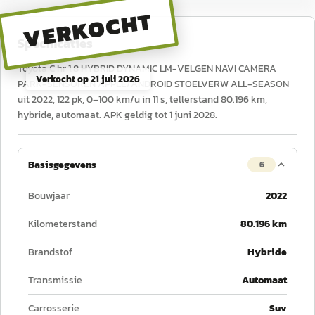
VERKOCHT
Specificaties
Toyota C hr 1.8 HYBRID DYNAMIC LM-VELGEN NAVI CAMERA
Verkocht op
21 juli 2026
PARK-SENSOREN APPLE/ANDROID STOELVERW ALL-SEASON
uit 2022, 122 pk, 0–100 km/u in 11 s, tellerstand 80.196 km,
hybride, automaat. APK geldig tot 1 juni 2028.
Basisgegevens
6
Bouwjaar
2022
Kilometerstand
80.196 km
Brandstof
Hybride
Transmissie
Automaat
Carrosserie
Suv