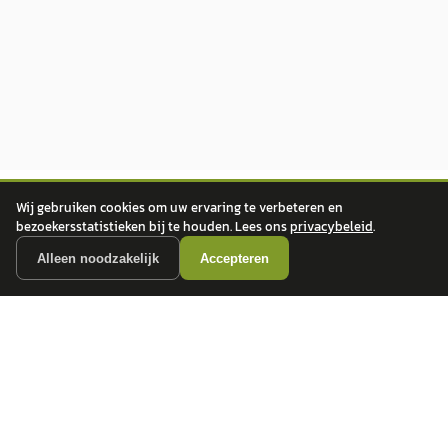
Wij gebruiken cookies om uw ervaring te verbeteren en
bezoekersstatistieken bij te houden. Lees ons
privacybeleid
.
Alleen noodzakelijk
Accepteren
autokopen.nl geeft geen financieel advies en is niet bevoegd om vragen over
financiële producten te beantwoorden. Wij verwijzen door naar erkende, AFM-
vergunde partners.
POPULAIRE MERKEN