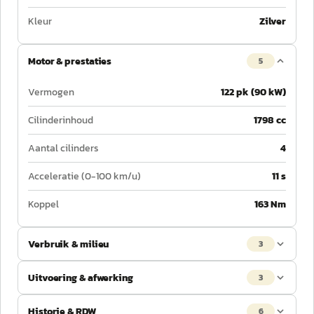
Kleur
Zilver
Motor & prestaties
5
Vermogen
122 pk (90 kW)
Cilinderinhoud
1798 cc
Aantal cilinders
4
Acceleratie (0-100 km/u)
11 s
Koppel
163 Nm
Verbruik & milieu
3
Uitvoering & afwerking
3
Historie & RDW
6