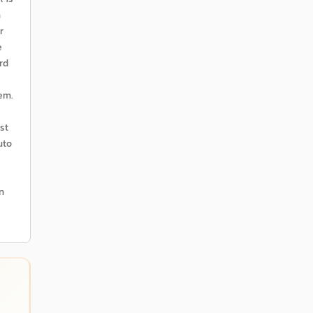
n
r
e
rd
em.
st
uto
n