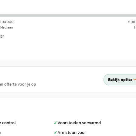
€ 34.900
€ 38
Mediaan
nge.
Bekijk opties
en offerte voor je op
e control
Voorstoelen verwarmd
✓
r
Armsteun voor
✓