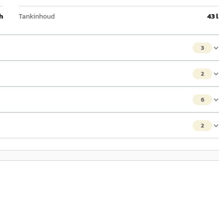
h
Tankinhoud
43 l
3
2
6
2