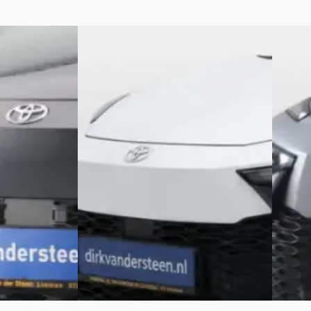
A
A
Toyota C-HR
·
2025
Toyot
Style
2.0 Plug-in Hybrid 220 Dynamic
2.0 Plu
€ 35.950
€ 36.85
v.a. € 762/mnd
v.a. € 
Boven markt
Boven 
 Automaat
2025 · 1 km · Hybride · Automaat
2025 · 
er Steen
·
Autobedrijf Dirk van der Steen
·
Autobed
Limmen
Limme
Bekijk aanbieding →
Bekijk 
Vergelijk
Vergelijk