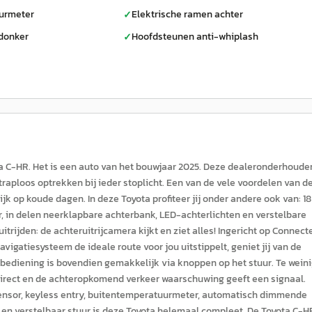
urmeter
Elektrische ramen achter
✓
donker
Hoofdsteunen anti-whiplash
✓
ta C-HR. Het is een auto van het bouwjaar 2025. Deze dealeronderhoude
traploos optrekken bij ieder stoplicht. Een van de vele voordelen van d
k op koude dagen. In deze Toyota profiteer jij onder andere ook van: 18
r, in delen neerklapbare achterbank, LED-achterlichten en verstelbare
rijden: de achteruitrijcamera kijkt en ziet alles! Ingericht op Connect
avigatiesysteem de ideale route voor jou uitstippelt, geniet jij van de
bediening is bovendien gemakkelijk via knoppen op het stuur. Te wein
 direct en de achteropkomend verkeer waarschuwing geeft een signaal.
nsensor, keyless entry, buitentemperatuurmeter, automatisch dimmende
en verstelbaar stuur is deze Toyota helemaal compleet. De Toyota C-HR