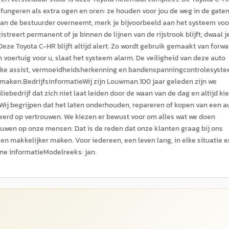
ungeren als extra ogen en oren: ze houden voor jou de weg in de gate
 van de bestuurder overneemt, merk je bijvoorbeeld aan het systeem voo
reert permanent of je binnen de lijnen van de rijstrook blijft; dwaal j
eze Toyota C-HR blijft altijd alert. Zo wordt gebruik gemaakt van forwa
n voertuig voor u, slaat het systeem alarm. De veiligheid van deze auto
brake assist, vermoeidheidsherkenning en bandenspanningcontrolesyste
maken.BedrijfsinformatieWij zijn Louwman.100 jaar geleden zijn we
bedrijf dat zich niet laat leiden door de waan van de dag en altijd kie
.Wij begrijpen dat het laten onderhouden, repareren of kopen van een a
eerd op vertrouwen. We kiezen er bewust voor om alles wat we doen
wen op onze mensen. Dat is de reden dat onze klanten graag bij ons
 en makkelijker maken. Voor iedereen, een leven lang, in elke situatie e
ene informatieModelreeks: jan.