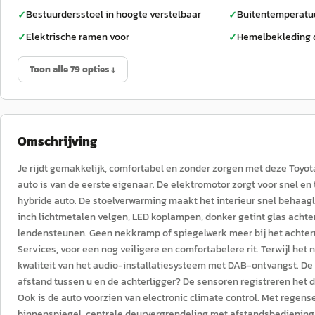
Bestuurdersstoel in hoogte verstelbaar
Buitentemperatu
✓
✓
Elektrische ramen voor
Hemelbekleding 
✓
✓
Toon alle 79 opties ↓
Omschrijving
Je rijdt gemakkelijk, comfortabel en zonder zorgen met deze Toyo
auto is van de eerste eigenaar. De elektromotor zorgt voor snel en 
hybride auto. De stoelverwarming maakt het interieur snel behaaglij
inch lichtmetalen velgen, LED koplampen, donker getint glas achte
lendensteunen. Geen nekkramp of spiegelwerk meer bij het achteruit
Services, voor een nog veiligere en comfortabelere rit. Terwijl het n
kwaliteit van het audio-installatiesysteem met DAB-ontvangst. De 
afstand tussen u en de achterligger? De sensoren registreren het
Ook is de auto voorzien van electronic climate control. Met rege
binnenspiegel, centrale deurvergrendeling met afstandsbediening 