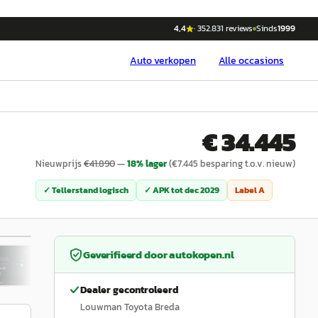
4,4
·
352.831
reviews
Sinds
1999
Auto
verkopen
Alle occasions
€ 34.445
Nieuwprijs
€
41.890
—
18
% lager
(€
7.445
besparing t.o.v. nieuw)
✓ Tellerstand logisch
✓ APK tot
dec 2029
Label
A
/
32
Geverifieerd door
autokopen.nl
Dealer gecontroleerd
Louwman Toyota Breda