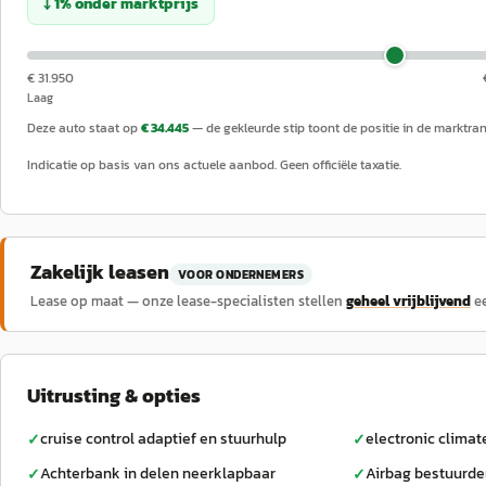
↓
1
%
onder
marktprijs
€ 31.950
Laag
Deze auto staat op
€ 34.445
— de gekleurde stip toont de positie in de marktra
Indicatie op basis van ons actuele aanbod. Geen officiële taxatie.
Zakelijk leasen
VOOR ONDERNEMERS
Lease op maat — onze lease-specialisten stellen
geheel vrijblijvend
e
Uitrusting & opties
cruise control adaptief en stuurhulp
electronic climat
✓
✓
Achterbank in delen neerklapbaar
Airbag bestuurde
✓
✓