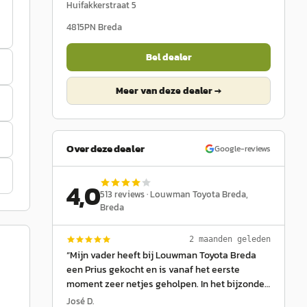
Huifakkerstraat 5
4815PN
Breda
Bel dealer
Meer van deze dealer →
Over deze dealer
Google-reviews
4,0
513
reviews ·
Louwman Toyota Breda
,
Breda
2 maanden geleden
“
Mijn vader heeft bij Louwman Toyota Breda
een Prius gekocht en is vanaf het eerste
moment zeer netjes geholpen. In het bijzonder
willen we Lauren bedanken voor zijn eerlijke en
José D.