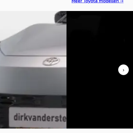
Meer
Toyota
modellen →
A
a C-HR
·
2025
Toyota C-HR
·
2025
g-in Hybrid 220 Dynamic
1.8 Hybrid 140 Dynamic Midnigh
0
€ 31.900
781/mnd
v.a. € 676/mnd
›
markt
Marktconform
1 km · Hybride · Automaat
2025 · 9.999 km · Hybride · Au
rijf Dirk van der Steen
·
Kooijman Zeist
· Huis ter Heide
n
4,0
(
144
)
aanbieding →
Bekijk aanbieding →
Vergelijk