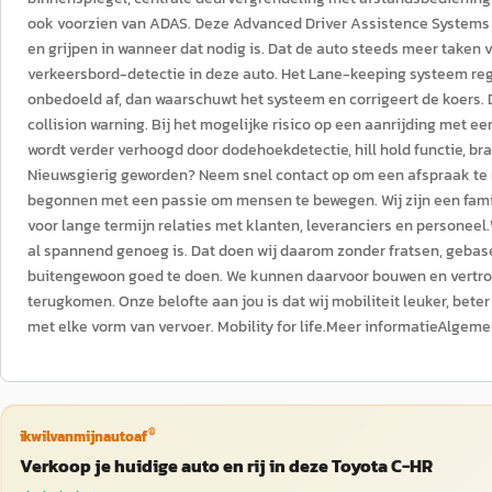
ook voorzien van ADAS. Deze Advanced Driver Assistence Systems f
en grijpen in wanneer dat nodig is. Dat de auto steeds meer taken
verkeersbord-detectie in deze auto. Het Lane-keeping systeem regist
onbedoeld af, dan waarschuwt het systeem en corrigeert de koers. D
collision warning. Bij het mogelijke risico op een aanrijding met ee
wordt verder verhoogd door dodehoekdetectie, hill hold functie, 
Nieuwsgierig geworden? Neem snel contact op om een afspraak te 
begonnen met een passie om mensen te bewegen. Wij zijn een familie
voor lange termijn relaties met klanten, leveranciers en personeel
al spannend genoeg is. Dat doen wij daarom zonder fratsen, gebas
buitengewoon goed te doen. We kunnen daarvoor bouwen en vertrou
terugkomen. Onze belofte aan jou is dat wij mobiliteit leuker, beter
met elke vorm van vervoer. Mobility for life.Meer informatieAlgem
®
ikwilvanmijnautoaf
Verkoop je huidige auto en rij in deze Toyota C-HR