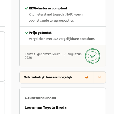
RDW-historie compleet
Kilometerstand logisch (NAP)
· geen
openstaande terugroepacties
Prijs getoetst
Vergeleken met
372
vergelijkbare occasions
GECONTROLEERD ·
AUTOKOPEN.NL
Laatst gecontroleerd:
7 augustus
· SINDS 1999 ·
2026
Ook zakelijk leasen mogelijk
AANGEBODEN DOOR
Louwman Toyota Breda