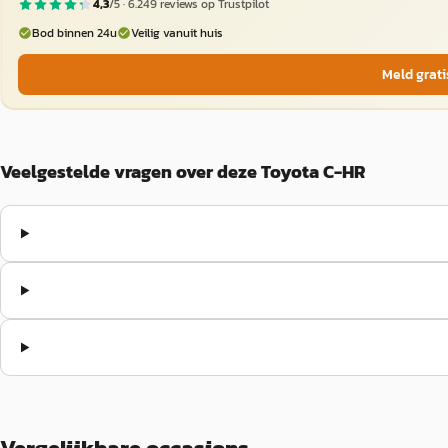
4,3
/5 ·
6.249
reviews op Trustpilot
Bod binnen 24u
Veilig vanuit huis
Meld grati
Veelgestelde vragen over deze Toyota C-HR