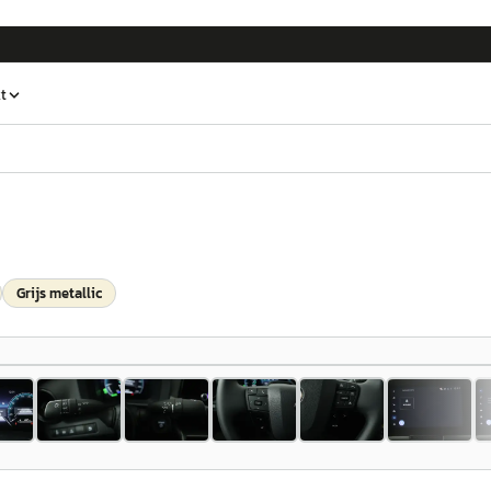
t
Grijs metallic
1