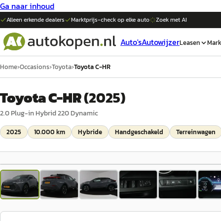
Ga naar inhoud
Alleen erkende dealers
Marktprijs-check op elke
auto
Zoek met AI
Auto's
Autowijzer
Leasen
Mark
Home
›
Occasions
›
Toyota
›
Toyota C-HR
Toyota C-HR
(
2025
)
2.0 Plug-in Hybrid 220 Dynamic
2025
10.000 km
Hybride
Handgeschakeld
Terreinwagen