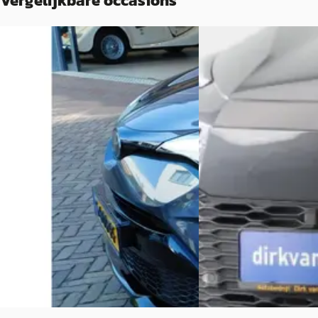
Vergelijkbare occasions
A
A
Toyota C-HR
·
2023
Toyota C-HR
·
2026
2.0 Hybrid Gr-Sport
2.0 Plug-in Hybrid 220 
€ 27.850
€ 36.850
v.a. € 590/mnd
v.a. € 781/mnd
Marktconform
Boven markt
2023 · 49.622 km · Hybride · Automaat
2026 · 1 km · Hybride ·
Autobedrijf Lantinga V.O.F.
· Uithuizen
Autobedrijf Dirk van d
4,7
(
142
)
Limmen
Bekijk aanbieding →
Bekijk aanbieding →
Vergelijk
Vergelijk