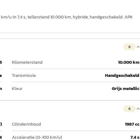
 km/u in 7,4 s, tellerstand 10.000 km, hybride, handgeschakeld. APK
6
5
Kilometerstand
10.000 km
e
Transmissie
Handgeschakeld
n
Kleur
Grijs metallic
6
)
Cilinderinhoud
1987 cc
4
Acceleratie (0-100 km/u)
7.4 s