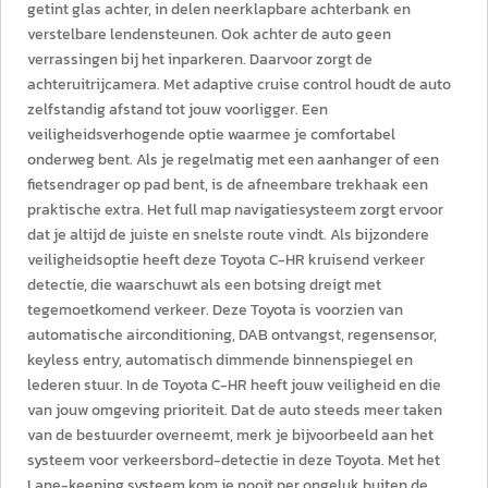
getint glas achter, in delen neerklapbare achterbank en
verstelbare lendensteunen. Ook achter de auto geen
verrassingen bij het inparkeren. Daarvoor zorgt de
achteruitrijcamera. Met adaptive cruise control houdt de auto
zelfstandig afstand tot jouw voorligger. Een
veiligheidsverhogende optie waarmee je comfortabel
onderweg bent. Als je regelmatig met een aanhanger of een
fietsendrager op pad bent, is de afneembare trekhaak een
praktische extra. Het full map navigatiesysteem zorgt ervoor
dat je altijd de juiste en snelste route vindt. Als bijzondere
veiligheidsoptie heeft deze Toyota C-HR kruisend verkeer
detectie, die waarschuwt als een botsing dreigt met
tegemoetkomend verkeer. Deze Toyota is voorzien van
automatische airconditioning, DAB ontvangst, regensensor,
keyless entry, automatisch dimmende binnenspiegel en
lederen stuur. In de Toyota C-HR heeft jouw veiligheid en die
van jouw omgeving prioriteit. Dat de auto steeds meer taken
van de bestuurder overneemt, merk je bijvoorbeeld aan het
systeem voor verkeersbord-detectie in deze Toyota. Met het
Lane-keeping systeem kom je nooit per ongeluk buiten de