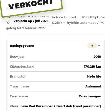
VERKOCHT
Specificaties
Toyota C-HR 1.8 Hybrid Style Bi-Tone Limited uit 2018, 123 pk, 0–
Verkocht op
7 juli 2026
100 km/u in 11 s, tellerstand 170.218 km, hybride, automaat. APK
geldig tot 9 februari 2027.
Basisgegevens
6
Bouwjaar
2018
Kilometerstand
170.218 km
Brandstof
Hybride
Transmissie
Automaat
Carrosserie
Terreinwagen
Kleur
Lava Red Parelmoer / zwart dak (rood parelmoer)