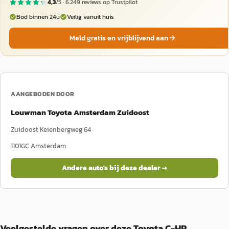
4,3
/5 ·
6.249
reviews op Trustpilot
Bod binnen 24u
Veilig vanuit huis
Meld gratis en vrijblijvend aan
AANGEBODEN DOOR
Louwman Toyota Amsterdam Zuidoost
Zuidoost Keienbergweg 64
1101GC
Amsterdam
Andere auto's bij deze dealer →
Veelgestelde vragen over deze Toyota C-HR