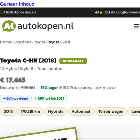
Ga naar inhoud
1.638
erkende dealers
4,4
·
353.761
Google-reviews
Home
›
Occasions
›
Toyota
›
Toyota C-HR
Toyota C-HR
(
2018
)
VERKOCHT
1.8 Hybrid Style Bi-Tone Limited
€ 17.445
Nieuwprijs
€
35.464
—
51
% lager
(€
18.019
besparing t.o.v. nieuw)
✈ Geïmporteerd
✓ APK tot
feb 2027
2018
170.218 km
Hybride
Automaat
Terreinwagen
Lava