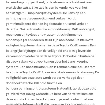
fietsendrager op pad bent, is de afneembare trekhaak een
praktische extra. Elke weg is een bekende weg voor het
aanwezige full map navigatiesysteem. De kans op een
aanrijding met tegemoetkomend verkeer wordt
geminimaliseerd door de ingebouwde kruisend verkeer
detectie. Ook automatische airconditioning, DAB ontvangst,
regensensor, keyless entry, automatisch dimmende
binnenspiegel en lederen stuur zijn aan boord. De nieuwste
veiligheidssystemen komen in deze Toyota C-HR samen. Een
belangrijke bijdrage aan de veiligheid onderweg levert de
verkeersbord-detectie in deze Toyota. Onbedoeld buiten de
rijstrook raken wordt voorkomen door het Lane-keeping
systeem. Een noodsituatie? Dan is remmen cruciaal. Daarom
heeft deze Toyota C-HR Brake Assist als remondersteuning. De
veiligheid van deze auto wordt verder verhoogd door
dodehoekdetectie, hill hold functie en
bandenspanningcontrolesysteem. Natuurlijk wordt deze auto
geleverd met Bovag Garantie. Je bent van harte welkom om
deze auto te komen bekijken, neem je snel contact met ons
op?BedrijfsinformatieWij zijn Louwman.100 jaar geleden zijn