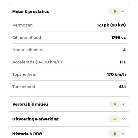
Motor & prestaties
6
Vermogen
123 pk (90 kW)
Cilinderinhoud
1798 cc
Aantal cilinders
4
Acceleratie (0-100 km/u)
11 s
Topsnelheid
170 km/h
Tankinhoud
43 l
Verbruik & milieu
4
Uitvoering & afwerking
2
Historie & RDW
6