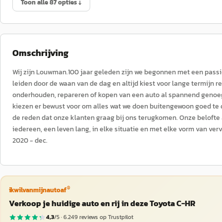
Toon alle 87 opties ↓
Omschrijving
Wij zijn Louwman.100 jaar geleden zijn we begonnen met een passie 
leiden door de waan van de dag en altijd kiest voor lange termijn r
onderhouden, repareren of kopen van een auto al spannend genoeg
kiezen er bewust voor om alles wat we doen buitengewoon goed te
de reden dat onze klanten graag bij ons terugkomen. Onze belofte a
iedereen, een leven lang, in elke situatie en met elke vorm van ver
2020 - dec.
®
ikwilvanmijnautoaf
Verkoop je huidige auto en rij in deze Toyota C-HR
4,3
/5 ·
6.249
reviews op Trustpilot