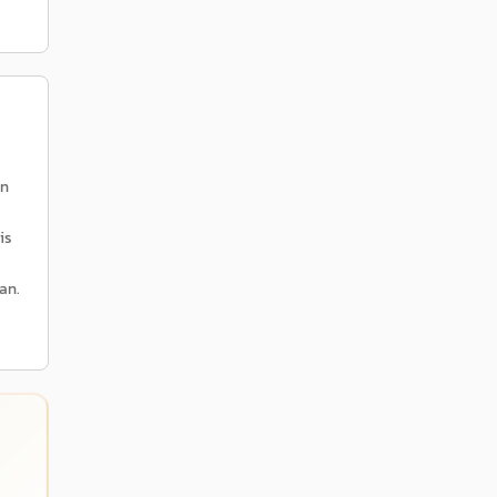
en
is
an.