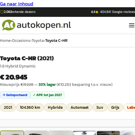
Ga naar inhoud
2.063
erkende dealers
4,4
·
404.841
Google-reviews
Home
›
Occasions
›
Toyota
›
Toyota C-HR
Toyota C-HR
(
2021
)
1.8 Hybrid Dynamic
€ 20.945
Nieuwprijs
€
31.228
—
33
% lager
(€
10.283
besparing t.o.v. nieuw)
✈ Geïmporteerd
✓ APK tot
jan 2027
2021
104.360 km
Hybride
Automaat
Suv
Grijs
Lab
1
/
53