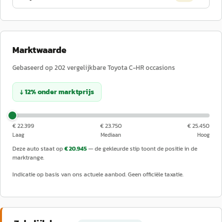
Marktwaarde
Gebaseerd op
202
vergelijkbare
Toyota
C-HR
occasions
↓
12
%
onder
marktprijs
€ 22.399
€ 23.750
€ 25.450
Laag
Mediaan
Hoog
Deze auto staat op
€ 20.945
— de gekleurde stip toont de positie in de
marktrange.
Indicatie op basis van ons actuele aanbod. Geen officiële taxatie.