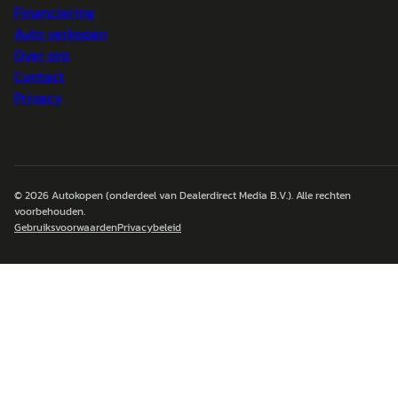
Financiering
Auto verkopen
Over ons
Contact
Privacy
© 2026
Autokopen
(onderdeel van Dealerdirect Media B.V.). Alle rechten
voorbehouden.
Gebruiksvoorwaarden
Privacybeleid