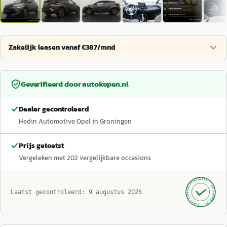
Zakelijk leasen vanaf €387/mnd
Geverifieerd door
autokopen.nl
Dealer gecontroleerd
Hedin Automotive Opel in Groningen
Prijs getoetst
Vergeleken met
202
vergelijkbare occasions
GECONTROLEERD ·
AUTOKOPEN.NL
Laatst gecontroleerd:
9 augustus 2026
· SINDS 1999 ·