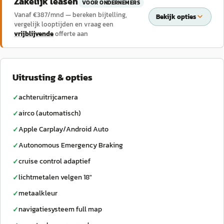
Zakelijk leasen
VOOR ONDERNEMERS
Vanaf €
387
/mnd — bereken bijtelling,
Bekijk opties
vergelijk looptijden en vraag een
vrijblijvende
offerte aan
Uitrusting & opties
achteruitrijcamera
✓
airco (automatisch)
✓
Apple Carplay/Android Auto
✓
Autonomous Emergency Braking
✓
cruise control adaptief
✓
lichtmetalen velgen 18"
✓
metaalkleur
✓
navigatiesysteem full map
✓