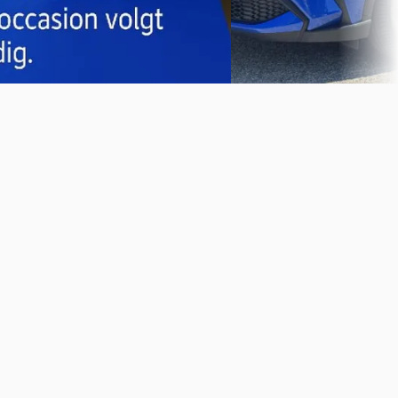
4,4
(
245
)
Bekijk aanbieding →
Vergelijk
Vergelijk