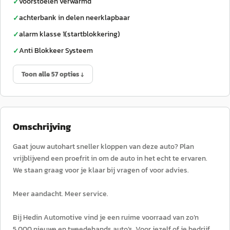
voorstoelen verwarmd
✓
achterbank in delen neerklapbaar
✓
alarm klasse 1(startblokkering)
✓
Anti Blokkeer Systeem
✓
Toon alle 57 opties ↓
Omschrijving
Gaat jouw autohart sneller kloppen van deze auto? Plan
vrijblijvend een proefrit in om de auto in het echt te ervaren.
We staan graag voor je klaar bij vragen of voor advies.
Meer aandacht. Meer service.
Bij Hedin Automotive vind je een ruime voorraad van zo’n
5.000 nieuwe en tweedehands auto’s. Voor jezelf of je bedrijf.