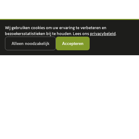
Wij gebruiken cookies om uw ervaring te verbeteren en
bezoekersstatistieken bij te houden. Lees ons
privacybeleid
.
autokopen.nl geeft geen financieel advies en is niet bevoegd om vragen over
Alleen noodzakelijk
Accepteren
financiële producten te beantwoorden. Wij verwijzen door naar erkende, AFM-
vergunde partners.
POPULAIRE MERKEN
Volkswagen
Vind jouw volgende auto bij
Toyota
betrouwbare dealers.
BMW
Mercedes-Benz
Audi
Ford
Opel