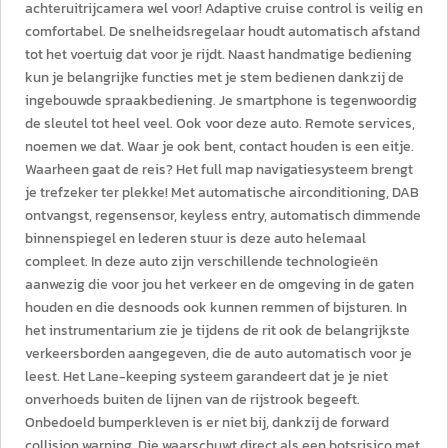
achteruitrijcamera wel voor! Adaptive cruise control is veilig en
comfortabel. De snelheidsregelaar houdt automatisch afstand
tot het voertuig dat voor je rijdt. Naast handmatige bediening
kun je belangrijke functies met je stem bedienen dankzij de
ingebouwde spraakbediening. Je smartphone is tegenwoordig
de sleutel tot heel veel. Ook voor deze auto. Remote services,
noemen we dat. Waar je ook bent, contact houden is een eitje.
Waarheen gaat de reis? Het full map navigatiesysteem brengt
je trefzeker ter plekke! Met automatische airconditioning, DAB
ontvangst, regensensor, keyless entry, automatisch dimmende
binnenspiegel en lederen stuur is deze auto helemaal
compleet. In deze auto zijn verschillende technologieën
aanwezig die voor jou het verkeer en de omgeving in de gaten
houden en die desnoods ook kunnen remmen of bijsturen. In
het instrumentarium zie je tijdens de rit ook de belangrijkste
verkeersborden aangegeven, die de auto automatisch voor je
leest. Het Lane-keeping systeem garandeert dat je je niet
onverhoeds buiten de lijnen van de rijstrook begeeft.
Onbedoeld bumperkleven is er niet bij, dankzij de forward
collision warning. Die waarschuwt direct als een botsrisico met