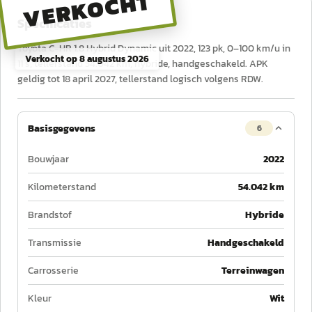
VERKOCHT
Specificaties
Toyota C-HR 1.8 Hybrid Dynamic uit 2022, 123 pk, 0–100 km/u in
Verkocht op
8 augustus 2026
11 s, tellerstand 54.042 km, hybride, handgeschakeld. APK
geldig tot 18 april 2027, tellerstand logisch volgens RDW.
Basisgegevens
6
Bouwjaar
2022
Kilometerstand
54.042 km
Brandstof
Hybride
Transmissie
Handgeschakeld
Carrosserie
Terreinwagen
Kleur
Wit