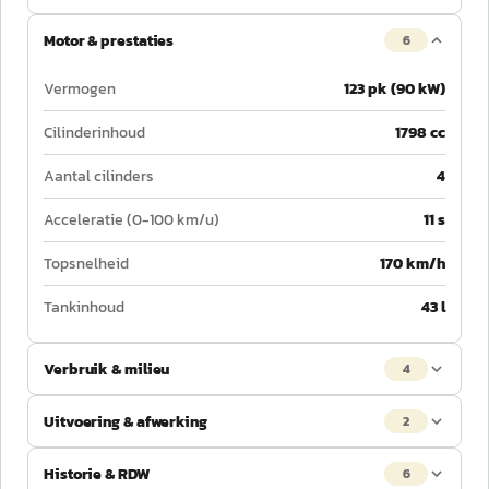
Motor & prestaties
6
Vermogen
123 pk (90 kW)
Cilinderinhoud
1798 cc
Aantal cilinders
4
Acceleratie (0-100 km/u)
11 s
Topsnelheid
170 km/h
Tankinhoud
43 l
Verbruik & milieu
4
Uitvoering & afwerking
2
Historie & RDW
6