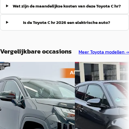
Wat zijn de maandelijkse kosten van deze Toyota C hr?
Is de Toyota C hr 2026 een elektrische auto?
Vergelijkbare occasions
Meer
Toyota
modellen →
Toyota RAV4
·
2025
D
Toyota C-HR
·
2016
€ 45.000
1.2 Turbo 116pk Executive
v.a. € 954/mnd
€ 14.950
Boven markt
v.a. € 317/mnd
2025 · 57.147 km · Plug-in hybride ·
Automaat
Scherp geprijsd