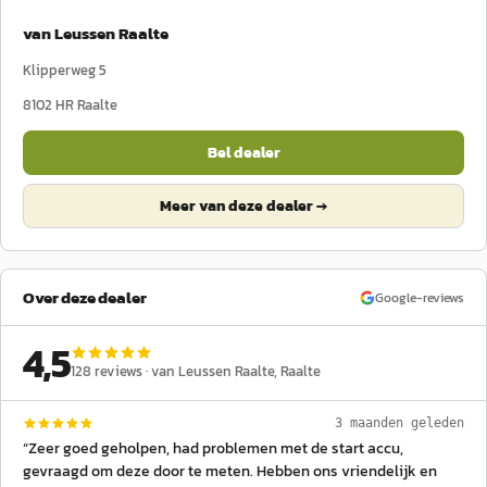
van Leussen Raalte
Klipperweg 5
8102 HR
Raalte
Bel dealer
Meer van deze dealer →
Over deze dealer
Google-reviews
4,5
128
reviews ·
van Leussen Raalte
, Raalte
3 maanden geleden
“
Zeer goed geholpen, had problemen met de start accu,
gevraagd om deze door te meten. Hebben ons vriendelijk en