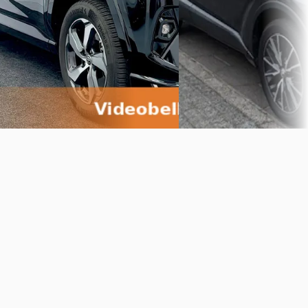
Lynk en Co occasion specialist -
2016 · 118.713 km · Benzine 
Experience Store Doesburg
·
Handgeschakeld
Doesburg
4,9
(
138
)
Autobedrijf Robert Wissel
Bekijk aanbieding →
5,0
(
71
)
Bekijk aanbieding →
Vergelijk
Vergelijk