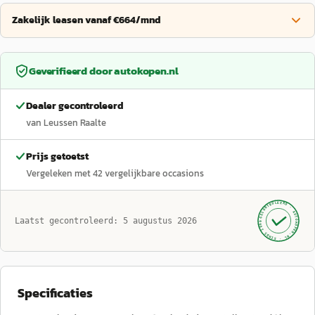
Zakelijk leasen vanaf €664/mnd
Geverifieerd door
autokopen.nl
Dealer gecontroleerd
van Leussen Raalte
Prijs getoetst
Vergeleken met
42
vergelijkbare occasions
GECONTROLEERD ·
AUTOKOPEN.NL
Laatst gecontroleerd:
5 augustus 2026
· SINDS 1999 ·
Specificaties