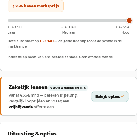
↑
25
%
boven
marktprijs
€ 32.890
€ 43.040
€ 47.594
Laag
Mediaan
Hoog
Deze auto staat op
€ 53.940
— de gekleurde stip toont de positie in de
marktrange.
Indicatie op basis van ons actuele aanbod. Geen officiële taxatie.
Zakelijk leasen
VOOR ONDERNEMERS
Vanaf €
664
/mnd — bereken bijtelling,
Bekijk opties
vergelijk looptijden en vraag een
vrijblijvende
offerte aan
Uitrusting & opties