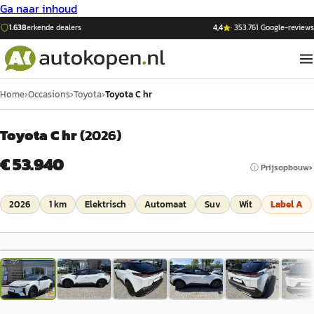
Ga naar inhoud
1.638
erkende dealers
4,4
·
353.761
Google-reviews
Home
›
Occasions
›
Toyota
›
Toyota C hr
Toyota C hr
(
2026
)
€ 53.940
ⓘ Prijsopbouw
2026
1 km
Elektrisch
Automaat
Suv
Wit
Label
A
1
/
83