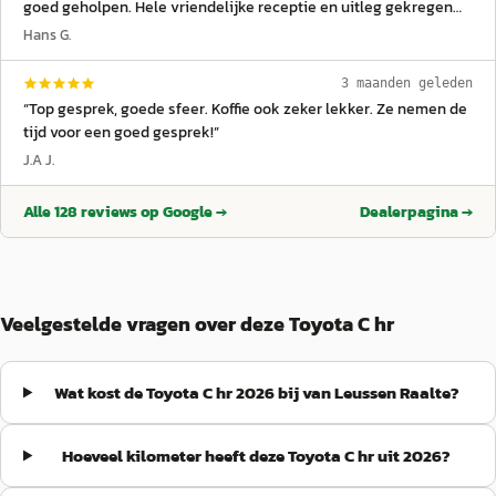
goed geholpen. Hele vriendelijke receptie en uitleg gekregen
door de werkplaats medewerker.
”
Hans G.
3 maanden geleden
“
Top gesprek, goede sfeer. Koffie ook zeker lekker. Ze nemen de
tijd voor een goed gesprek!
”
J.A J.
Alle
128
reviews op Google →
Dealerpagina →
Veelgestelde vragen over deze Toyota C hr
Wat kost de Toyota C hr 2026 bij van Leussen Raalte?
Hoeveel kilometer heeft deze Toyota C hr uit 2026?