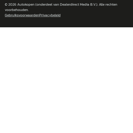
© 2026
Autokopen
(onderdeel van Dealerdirect Media B.V.). Alle rechten
voorbehouden.
Gebruiksvoorwaarden
Privacybeleid