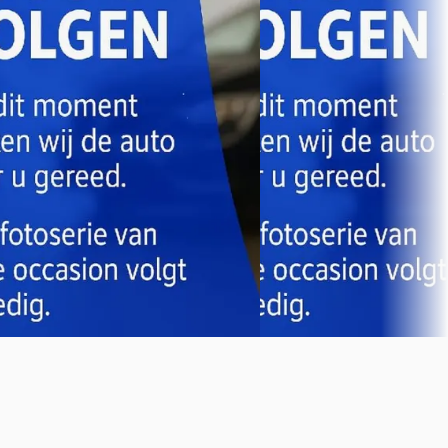
€ 22.445
€ 22.945
v.a. € 476/mnd
v.a. € 486/mnd
Scherp geprijsd
2021 · 74.560 km · Hybride 
Automaat
2020 · 75.548 km · Hybride ·
Automaat
Louwman Toyota Bergen 
Bergen op Zoom
4,4
(
282
)
Louwman Toyota Bergen op Zoom
·
Bekijk aanbieding →
Bergen op Zoom
4,4
(
282
)
Bekijk aanbieding →
Vergelijk
Vergelijk