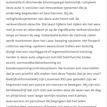
automatisch dimmende binnenspiegel behoorlijk compleet.
Deze auto is voorzien van innovatieve systemen die je
onderweg begeleiden en beschermen. Bij de
veiligheidssystemen van deze auto hoort ook de
verkeersbord-detectie. Die leest tijdens het rijden als het ware
met je mee en attendeert je op de significante verkeersborden
langs en boven de weg. Onbedoeld buiten de rijstrook raken
wordt voorkomen door het Lane-keeping systeem. Het forward
collision warning-systeem waarschuwt indien een botsing
dreigt met een voorliggend of tegemoetkomend voertuig.
Verder is deze auto uitgerust met hill hold functie, brake
assist, vermoeidheidsherkenning en
bandenspanningcontrolesysteem. We kunnen ons voorstellen
dat je een proefrit wilt maken met deze Toyota. Bel je ons snel?
BedrijfsinformatieWij zijn Louwman.100 jaar geleden zijn we
begonnen met een passie om mensen te bewegen. Wij zijn een
familiebedrijf dat zich niet laat leiden door de waan van de dag
en altijd kiest voor lange termijn relaties met klanten,
leveranciers en personeel.Wij begrijpen dat het laten
onderhouden, repareren of kopen van een auto al spannend