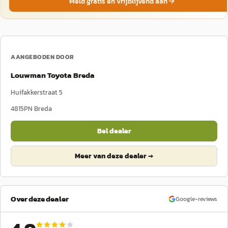
Meld gratis en vrijblijvend aan
AANGEBODEN DOOR
Louwman Toyota Breda
Huifakkerstraat 5
4815PN
Breda
Bel dealer
Meer van deze dealer →
Over deze dealer
Google-reviews