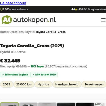
Ga naar inhoud
2.093
erkende dealers
4,4
·
404.841
Google-reviews
Home
›
Occasions
›
Toyota
›
Toyota Corolla_Cross
Toyota Corolla_Cross
(
2025
)
Hybrid 140 Active
€ 32.445
Nieuwprijs
€
39.352
—
18
% lager
(€
6.907
besparing t.o.v. nieuw)
✓ Tellerstand logisch
✓ APK tot
okt 2029
2025
25.000 km
Hybride
Handgeschakeld
Terreinwagen
1
/
30