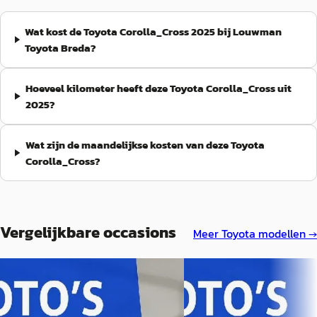
Wat kost de Toyota Corolla_Cross 2025 bij Louwman
Toyota Breda?
Hoeveel kilometer heeft deze Toyota Corolla_Cross uit
2025?
Wat zijn de maandelijkse kosten van deze Toyota
Corolla_Cross?
Vergelijkbare occasions
Meer
Toyota
modellen →
A
A
Toyota C-HR
·
2020
Toyota Yaris_Cross
·
2.0 Hybrid First Edition
1.5 Hybrid First Edition