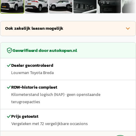
Ook zakelijk leasen mogelijk
Geverifieerd door
autokopen.nl
Dealer gecontroleerd
Louwman Toyota Breda
RDW-historie compleet
Kilometerstand logisch (NAP)
· geen openstaande
terugroepacties
Prijs getoetst
Vergeleken met
72
vergelijkbare occasions