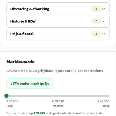
Uitvoering & afwerking
2
Historie & RDW
6
Prijs & fiscaal
2
Marktwaarde
Gebaseerd op
72
vergelijkbare
Toyota
Corolla_Cross
occasions
↓
17
%
onder
marktprijs
€ 33.900
€ 38.890
€ 43.690
Laag
Mediaan
Hoog
Deze auto staat op
€ 32.445
— de gekleurde stip toont de positie in de