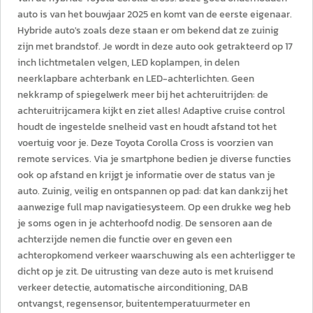
auto is van het bouwjaar 2025 en komt van de eerste eigenaar.
Hybride auto's zoals deze staan er om bekend dat ze zuinig
zijn met brandstof. Je wordt in deze auto ook getrakteerd op 17
inch lichtmetalen velgen, LED koplampen, in delen
neerklapbare achterbank en LED-achterlichten. Geen
nekkramp of spiegelwerk meer bij het achteruitrijden: de
achteruitrijcamera kijkt en ziet alles! Adaptive cruise control
houdt de ingestelde snelheid vast en houdt afstand tot het
voertuig voor je. Deze Toyota Corolla Cross is voorzien van
remote services. Via je smartphone bedien je diverse functies
ook op afstand en krijgt je informatie over de status van je
auto. Zuinig, veilig en ontspannen op pad: dat kan dankzij het
aanwezige full map navigatiesysteem. Op een drukke weg heb
je soms ogen in je achterhoofd nodig. De sensoren aan de
achterzijde nemen die functie over en geven een
achteropkomend verkeer waarschuwing als een achterligger te
dicht op je zit. De uitrusting van deze auto is met kruisend
verkeer detectie, automatische airconditioning, DAB
ontvangst, regensensor, buitentemperatuurmeter en