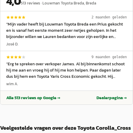
4,0
513
reviews ·
Louwman Toyota Breda
, Breda
2 maanden geleden
“
Mijn vader heeft bij Louwman Toyota Breda een Prius gekocht
en is vanaf het eerste moment zeer netjes geholpen. In het
bijzonder willen we Lauren bedanken voor zijn eerlijke en
prettige begeleiding tijdens de aanschaf. Hij dacht goed mee,
José D.
gaf duidelijke uitleg en nam de tijd om alles netjes door te
spreken, zonder opdringerig te zijn. Na thuiskomst en na een
9 maanden geleden
paar maanden waren er nog een paar kleine aandachtspunten,
“
Erg te spreken over verkoper James. Al bij binnenkomst schoot
maar ook dat is samen met een dealer bij ons in de buurt snel
hij me aan en vroeg hij of hij me kon helpen. Paar dagen later
en netjes opgelost door dit bedrijf. Wat vooral opviel is dat er
dus bij hem een Toyota Yaris Cross Economic gekocht. Hij
echt wordt meegedacht met de klant en dat ze hun afspraken
voldoet in alle opzichten aan wat je van een verkoper mag
wim A.
nakomen. Dankzij de fijne service, eerlijkheid en goede nazorg
verwachten; vriendelijk, voorkomend, deskundig, luistert naar je,
kijkt mijn vader met een goed gevoel terug op de aankoop.
denkt mee en is zeker niet opdringerig. Ook in aftersales heeft
Alle
513
reviews op Google →
Dealerpagina →
Zeker een aanrader!
”
hij deze kwaliteiten. Dit was de verkoop en ik hoop dat ik ook
later in de werkplaats deze ervaring heb. Groet, Wim
”
Veelgestelde vragen over deze Toyota Corolla_Cross