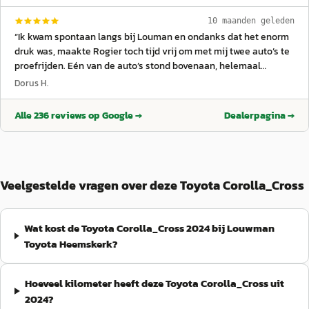
10 maanden geleden
“
Ik kwam spontaan langs bij Louman en ondanks dat het enorm
druk was, maakte Rogier toch tijd vrij om met mij twee auto’s te
proefrijden. Eén van de auto’s stond bovenaan, helemaal
achterin de showroom, wat extra werk was om klaar te zetten
Dorus H.
maar ook dat werd zonder aarzelen geregeld. Zelden zulke
goede service ervaren bij een autobedrijf! Ik heb iets te lang
Alle
236
reviews op Google →
Dealerpagina →
getwijfeld, waardoor beide auto’s inmiddels verkocht zijn, maar
dankzij Rogier weet ik nu precies welk model en welke
uitvoering ik wil. Ik houd de voorraad goed in de gaten en kom
binnenkort zeker bij Louman terug voor een mooie aankoop.
Bedankt Louman, en Rogier in het bijzonder!
”
Veelgestelde vragen over deze Toyota Corolla_Cross
Wat kost de Toyota Corolla_Cross 2024 bij Louwman
Toyota Heemskerk?
Hoeveel kilometer heeft deze Toyota Corolla_Cross uit
2024?