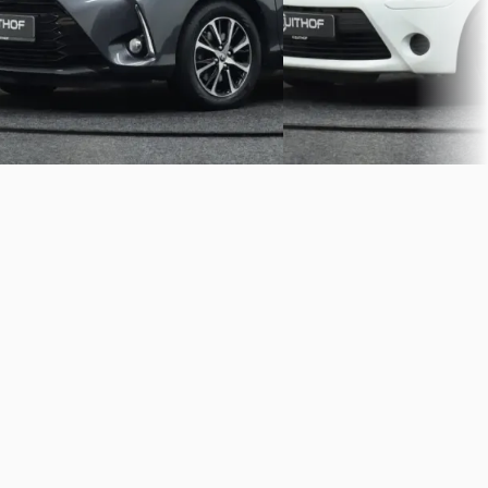
Automaat
Handgeschakeld
Zuithof
· Bornerbroek
Zuithof
· Bornerbroek
Bekijk aanbieding →
Bekijk aanbieding →
Vergelijk
Vergelijk