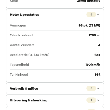
Kleur
Zilver metallic
Motor & prestaties
6
Vermogen
98 pk (72 kW)
Cilinderinhoud
1798 cc
Aantal cilinders
4
Acceleratie (0-100 km/u)
10 s
Topsnelheid
170 km/h
Tankinhoud
36 l
Verbruik & milieu
4
Uitvoering & afwerking
2