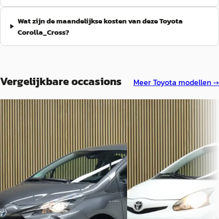
Wat zijn de maandelijkse kosten van deze Toyota
Corolla_Cross?
Vergelijkbare occasions
Meer
Toyota
modellen →
A
A
Toyota Yaris
·
2018
Toyota Aygo
·
2013
1.5 Hybrid Design Sport
1.0 VVT-i Now
€ 14.950
€ 4.950
v.a. € 317/mnd
v.a. € 105/mnd
Scherp geprijsd
Scherp geprijsd
2018 · 79.923 km · Hybride ·
2013 · 168.134 km · Benzine 