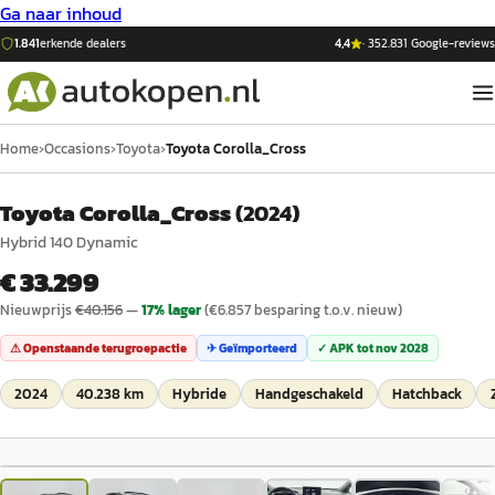
Ga naar inhoud
1.841
erkende dealers
4,4
·
352.831
Google-reviews
Home
›
Occasions
›
Toyota
›
Toyota Corolla_Cross
Toyota Corolla_Cross
(
2024
)
Hybrid 140 Dynamic
€ 33.299
Nieuwprijs
€
40.156
—
17
% lager
(€
6.857
besparing t.o.v. nieuw)
⚠ Openstaande terugroepactie
✈ Geïmporteerd
✓ APK tot
nov 2028
2024
40.238 km
Hybride
Handgeschakeld
Hatchback
1
/
25