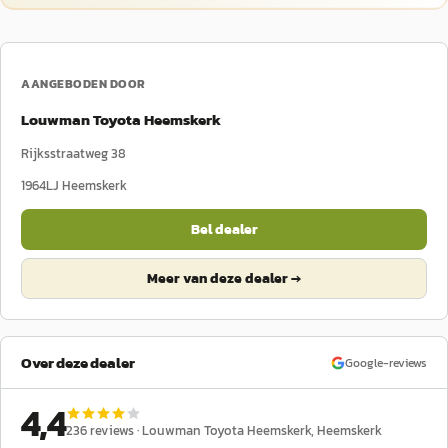
AANGEBODEN DOOR
Louwman Toyota Heemskerk
Rijksstraatweg 38
1964LJ
Heemskerk
Bel dealer
Meer van deze dealer →
Over deze dealer
Google-reviews
4,4
236
reviews ·
Louwman Toyota Heemskerk
, Heemskerk