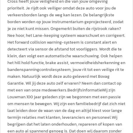
Cross heeft jouw veiligheid en die van jouw omgeving
prioriteit. Je rijdt ook veiliger omdat deze auto voor jou de
verkeersborden langs de weg kan lezen. De belangrijkste
borden worden op jouw instrumentarium geprojecteerd, zodat
je ze niet kunt missen. Ongemerkt buiten de rijstrook raken?
Nee hoor, het Lane-keeping systeem waarschuwt en corrigeert.
Het forward collision warning-systeem is constant alert en
detecteert via sensor de afstand tot voorliggers. Wordt die te
klein, dan volgt een automatische waarschuwing. Ook helpen
het hill hold functie, brake assist, vermoeidheidsherkenning en
bandenspanningcontrolesysteem, jouw rit tot een veilige rit te
maken. Natuurlijk wordt deze auto geleverd met Bovag
Garantie. Wil jij deze auto zelf ervaren? Neem dan contact op
met een van onze medewerkers.BedrijfsinformatieWij zijn
Louwman.100 jaar geleden zijn we begonnen met een passie
om mensen te bewegen. Wij zijn een familiebedrijf dat zich niet
laat leiden door de waan van de dag en altijd kiest voor lange
termijn relaties met klanten, leveranciers en personeel.Wij
begrijpen dat het laten onderhouden, repareren of kopen van
een auto al spannend genoeg is. Dat doen wij daarom zonder