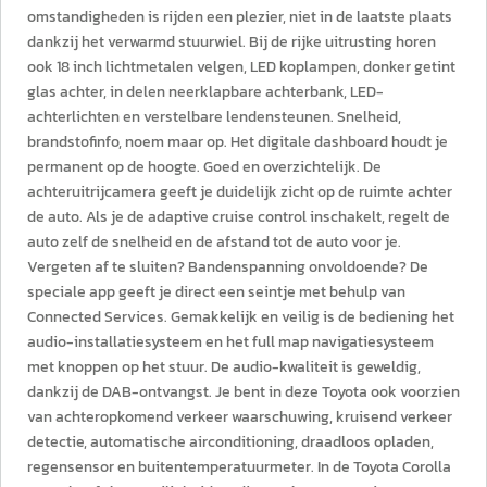
omstandigheden is rijden een plezier, niet in de laatste plaats
dankzij het verwarmd stuurwiel. Bij de rijke uitrusting horen
ook 18 inch lichtmetalen velgen, LED koplampen, donker getint
glas achter, in delen neerklapbare achterbank, LED-
achterlichten en verstelbare lendensteunen. Snelheid,
brandstofinfo, noem maar op. Het digitale dashboard houdt je
permanent op de hoogte. Goed en overzichtelijk. De
achteruitrijcamera geeft je duidelijk zicht op de ruimte achter
de auto. Als je de adaptive cruise control inschakelt, regelt de
auto zelf de snelheid en de afstand tot de auto voor je.
Vergeten af te sluiten? Bandenspanning onvoldoende? De
speciale app geeft je direct een seintje met behulp van
Connected Services. Gemakkelijk en veilig is de bediening het
audio-installatiesysteem en het full map navigatiesysteem
met knoppen op het stuur. De audio-kwaliteit is geweldig,
dankzij de DAB-ontvangst. Je bent in deze Toyota ook voorzien
van achteropkomend verkeer waarschuwing, kruisend verkeer
detectie, automatische airconditioning, draadloos opladen,
regensensor en buitentemperatuurmeter. In de Toyota Corolla