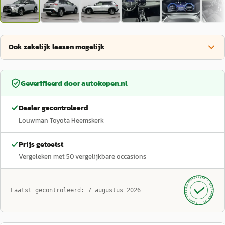
Ook zakelijk leasen mogelijk
Geverifieerd door
autokopen.nl
Dealer gecontroleerd
Louwman Toyota Heemskerk
Prijs getoetst
Vergeleken met
50
vergelijkbare occasions
GECONTROLEERD ·
AUTOKOPEN.NL
Laatst gecontroleerd:
7 augustus 2026
· SINDS 1999 ·