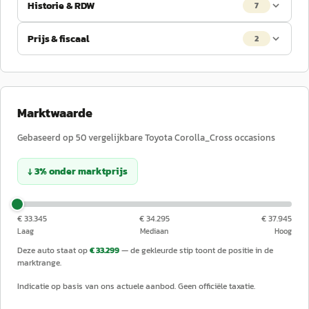
Historie & RDW
7
Prijs & fiscaal
2
Marktwaarde
Gebaseerd op
50
vergelijkbare
Toyota
Corolla_Cross
occasions
↓
3
%
onder
marktprijs
€ 33.345
€ 34.295
€ 37.945
Laag
Mediaan
Hoog
Deze auto staat op
€ 33.299
— de gekleurde stip toont de positie in de
marktrange.
Indicatie op basis van ons actuele aanbod. Geen officiële taxatie.