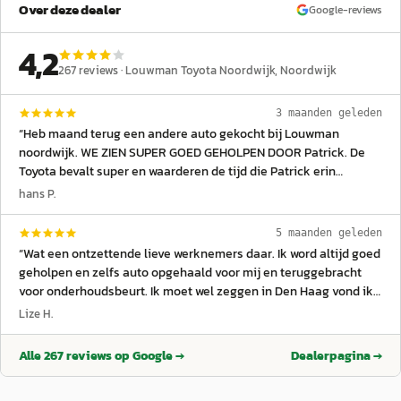
Over deze dealer
Google-reviews
4,2
267
reviews ·
Louwman Toyota Noordwijk
, Noordwijk
3 maanden geleden
“
Heb maand terug een andere auto gekocht bij Louwman
noordwijk. WE ZIEN SUPER GOED GEHOLPEN DOOR Patrick. De
Toyota bevalt super en waarderen de tijd die Patrick erin
gestoken heeft.En het goede advies wat hij heeft gegeven.
hans P.
Patrick en Louwman Noordwijk bedankt
”
5 maanden geleden
“
Wat een ontzettende lieve werknemers daar. Ik word altijd goed
geholpen en zelfs auto opgehaald voor mij en teruggebracht
voor onderhoudsbeurt. Ik moet wel zeggen in Den Haag vond ik
ze niet zo klantvriendelijk daarom naar Noordwijk gegaan. Van
Lize H.
mij krijgen ze een 10!
”
Alle
267
reviews op Google →
Dealerpagina →