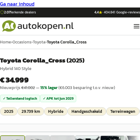
Ga naar inhoud
2.071
erkende dealers
4,4
·
404.841
Google-reviews
Home
›
Occasions
›
Toyota
›
Toyota Corolla_Cross
Toyota Corolla_Cross
(
2025
)
Hybrid 140 Style
€ 34.999
Nieuwprijs
€
41.002
—
15
% lager
(€
6.003
besparing t.o.v. nieuw)
✓ Tellerstand logisch
✓ APK tot
jun 2029
2025
29.739 km
Hybride
Handgeschakeld
Terreinwagen
1
/
26