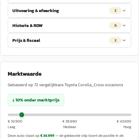
Uitvoering & afwerking
2
Historie & RDW
6
Prijs & fiscaal
2
Marktwaarde
Gebaseerd op
72
vergelijkbare
Toyota
Corolla_Cross
occasions
↓
10
%
onder
marktprijs
€ 33.900
€ 38.890
€ 43.690
Laag
Mediaan
Hoog
Deze auto staat op
€ 34.999
— de gekleurde stip toont de positie in de