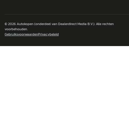
© 2026
Autokopen
(onderdeel van Dealerdirect Media B.V.). Alle rechten
voorbehouden.
Gebruiksvoorwaarden
Privacybeleid