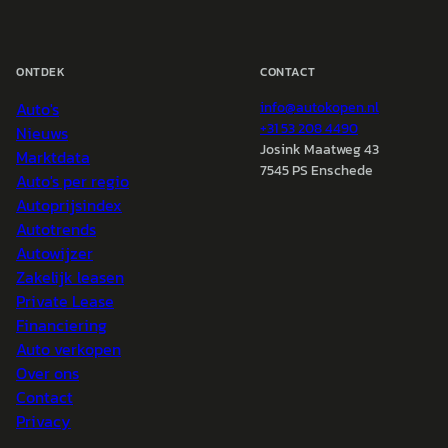
ONTDEK
CONTACT
Auto's
info@
autokopen.nl
+31 53 208 4490
Nieuws
Josink Maatweg 43
Marktdata
7545 PS Enschede
Auto's per regio
Autoprijsindex
Autotrends
Autowijzer
Zakelijk leasen
Private Lease
Financiering
Auto verkopen
Over ons
Contact
Privacy