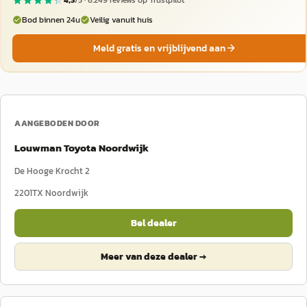
4,3
/5 ·
6.249
reviews op Trustpilot
Bod binnen 24u
Veilig vanuit huis
Meld gratis en vrijblijvend aan
AANGEBODEN DOOR
Louwman Toyota Noordwijk
De Hooge Krocht 2
2201TX
Noordwijk
Bel dealer
Meer van deze dealer →