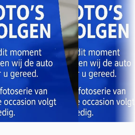
Toyota C-HR
·
2020
Toyota Yaris_Cross
·
2.0 Hybrid First Edition
1.5 Hybrid First Edition
€ 22.445
€ 22.945
v.a. € 476/mnd
v.a. € 486/mnd
Scherp geprijsd
2021 · 74.560 km · Hybride 
Automaat
2020 · 75.548 km · Hybride ·
Automaat
Louwman Toyota Bergen 
Bergen op Zoom
4,4
(
282
)
Louwman Toyota Bergen op Zoom
·
Bekijk aanbieding →
Bergen op Zoom
4,4
(
282
)
Bekijk aanbieding →
Vergelijk
Vergelijk