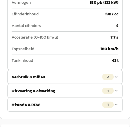
Vermogen
180 pk (132 kW)
Cilinderinhoud
1987 cc
Aantal cilinders
4
Acceleratie (0-100 km/u)
7.7 s
Topsnelheid
180 km/h
Tankinhoud
43 l
Verbruik & milieu
2
Uitvoering & afwerking
1
Historie & RDW
1