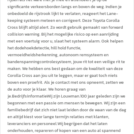
significante verkeersborden langs en boven de weg. Indien je
onbedoeld de rijstrook lijkt te verlaten, reageert het Lane-
keeping systeem meteen en corrigeert. Deze Toyota Corolla
Cross blijft altijd alert. Zo wordt gebruik gemaakt van forward
collision warning. Bij het mogelijke risico op een aanrijding
met een voertuig voor u, slaat het systeem alarm. Ook helpen
het dodehoekdetectie, hill hold functie,
vermoeidheidsherkenning, autonoom remsysteem en
bandenspanningcontrolesysteem, jouw rit tot een veilige rit te
maken. We hebben ons best gedaan om de kwaliteit van deze
Corolla Cross aan jou uit te leggen, maar er gaat toch niets
boven een proefrit. Als je contact met ons opneemt, zetten we
de auto voor je klaar. We horen graag van
je.BedrijfsinformatieWij zijn Louwman.100 jaar geleden zijn we
begonnen met een passie om mensen te bewegen. Wij zijn een
familiebedrijf dat zich niet laat leiden door de waan van de dag
en altijd kiest voor lange termijn relaties met klanten,
leveranciers en personeel.Wij begrijpen dat het laten
onderhouden, repareren of kopen van een auto al spannend