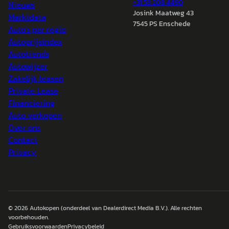
+31 53 208 4490
Nieuws
Josink Maatweg 43
Marktdata
7545 PS Enschede
Auto's per regio
Autoprijsindex
Autotrends
Autowijzer
Zakelijk leasen
Private Lease
Financiering
Auto verkopen
Over ons
Contact
Privacy
© 2026
Autokopen
(onderdeel van Dealerdirect Media B.V.). Alle rechten
voorbehouden.
Gebruiksvoorwaarden
Privacybeleid