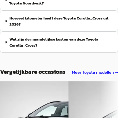
Toyota Noordwijk?
Hoeveel kilometer heeft deze Toyota Corolla_Cross uit
2026?
Wat zijn de maandelijkse kosten van deze Toyota
Corolla_Cross?
Vergelijkbare occasions
Meer
Toyota
modellen →
A
A
Toyota Yaris_Cross
·
2025
Toyota bZ4X
·
2023
1.5 Hybrid 115 First Edition
Dynamic 71 kWh
€ 28.945
€ 30.945