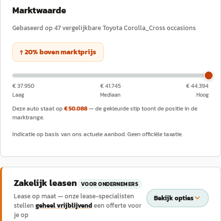
Marktwaarde
Gebaseerd op
47
vergelijkbare
Toyota
Corolla_Cross
occasions
↑
20
%
boven
marktprijs
€ 37.950
€ 41.745
€ 44.394
Laag
Mediaan
Hoog
Deze auto staat op
€ 50.088
— de gekleurde stip toont de positie in de
marktrange.
Indicatie op basis van ons actuele aanbod. Geen officiële taxatie.
Zakelijk leasen
VOOR ONDERNEMERS
Lease op maat — onze lease-specialisten
Bekijk opties
stellen
geheel vrijblijvend
een offerte voor
je op