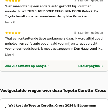
3 maanden geleden
“
Heb maand terug een andere auto gekocht bij Louwman
noordwijk. WE ZIEN SUPER GOED GEHOLPEN DOOR Patrick. De
Toyota bevalt super en waarderen de tijd die Patrick erin
gestoken heeft.En het goede advies wat hij heeft gegeven.
hans P.
Patrick en Louwman Noordwijk bedankt
”
5 maanden geleden
“
Wat een ontzettende lieve werknemers daar. Ik word altijd goed
geholpen en zelfs auto opgehaald voor mij en teruggebracht
voor onderhoudsbeurt. Ik moet wel zeggen in Den Haag vond ik
ze niet zo klantvriendelijk daarom naar Noordwijk gegaan. Van
Lize H.
mij krijgen ze een 10!
”
Alle
267
reviews op Google →
Dealerpagina →
Veelgestelde vragen over deze Toyota Corolla_Cross
Wat kost de Toyota Corolla_Cross 2026 bij Louwman