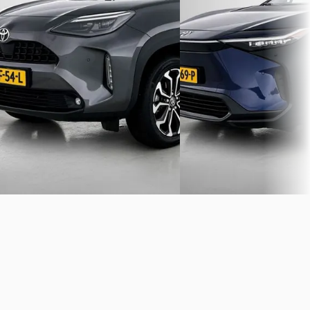
v.a. € 614/mnd
v.a. € 656/mnd
2025 · 32.664 km · Hybride ·
Scherp geprijsd
Automaat
2023 · 18.835 km · Electra
Louwman Toyota Roosendaal
·
Louwman Toyota Roosend
Roosendaal
4,3
(
277
)
Roosendaal
4,3
(
277
)
Bekijk aanbieding →
Bekijk aanbieding →
Vergelijk
Vergelijk