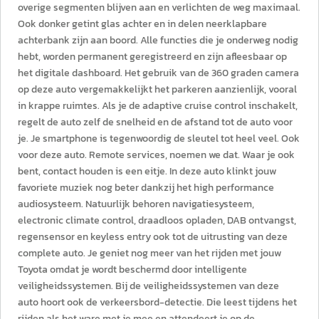
overige segmenten blijven aan en verlichten de weg maximaal.
Ook donker getint glas achter en in delen neerklapbare
achterbank zijn aan boord. Alle functies die je onderweg nodig
hebt, worden permanent geregistreerd en zijn afleesbaar op
het digitale dashboard. Het gebruik van de 360 graden camera
op deze auto vergemakkelijkt het parkeren aanzienlijk, vooral
in krappe ruimtes. Als je de adaptive cruise control inschakelt,
regelt de auto zelf de snelheid en de afstand tot de auto voor
je. Je smartphone is tegenwoordig de sleutel tot heel veel. Ook
voor deze auto. Remote services, noemen we dat. Waar je ook
bent, contact houden is een eitje. In deze auto klinkt jouw
favoriete muziek nog beter dankzij het high performance
audiosysteem. Natuurlijk behoren navigatiesysteem,
electronic climate control, draadloos opladen, DAB ontvangst,
regensensor en keyless entry ook tot de uitrusting van deze
complete auto. Je geniet nog meer van het rijden met jouw
Toyota omdat je wordt beschermd door intelligente
veiligheidssystemen. Bij de veiligheidssystemen van deze
auto hoort ook de verkeersbord-detectie. Die leest tijdens het
rijden als het ware met je mee en attendeert je op de