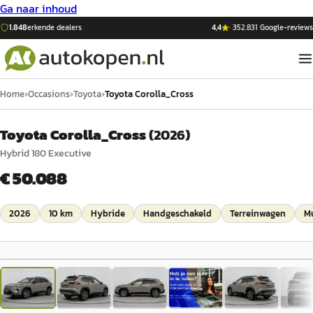
Ga naar inhoud
1.848
erkende dealers
4,4
·
352.831
Google-reviews
Home
›
Occasions
›
Toyota
›
Toyota Corolla_Cross
Toyota Corolla_Cross
(
2026
)
Hybrid 180 Executive
€ 50.088
2026
10 km
Hybride
Handgeschakeld
Terreinwagen
Mu
1
/
27