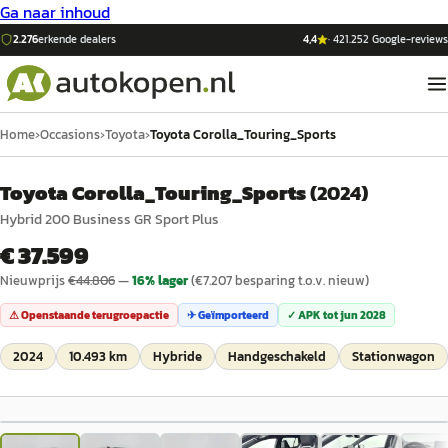
Ga naar inhoud
2.276
erkende dealers
4,4
·
421.252
Google-reviews
Home
›
Occasions
›
Toyota
›
Toyota Corolla_Touring_Sports
Toyota Corolla_Touring_Sports
(
2024
)
Hybrid 200 Business GR Sport Plus
€ 37.599
Nieuwprijs
€
44.806
—
16
% lager
(€
7.207
besparing t.o.v. nieuw)
⚠ Openstaande terugroepactie
✈ Geïmporteerd
✓ APK tot
jun 2028
2024
10.493 km
Hybride
Handgeschakeld
Stationwagon
1
/
29