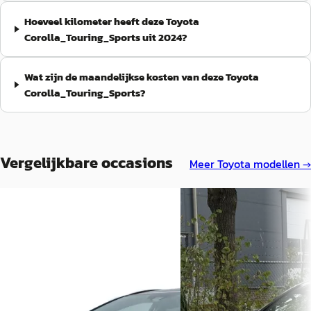
Hoeveel kilometer heeft deze Toyota
Corolla_Touring_Sports uit 2024?
Wat zijn de maandelijkse kosten van deze Toyota
Corolla_Touring_Sports?
Vergelijkbare occasions
Meer
Toyota
modellen →
C
Mercedes-a-klasse O
Toyota Avensis
·
2015
Havenstraat 76 Doetinch
Touring Sports Touring Sports
Nederland
€ 14.900
€ 5.750
v.a. € 316/mnd
v.a. € 122/mnd