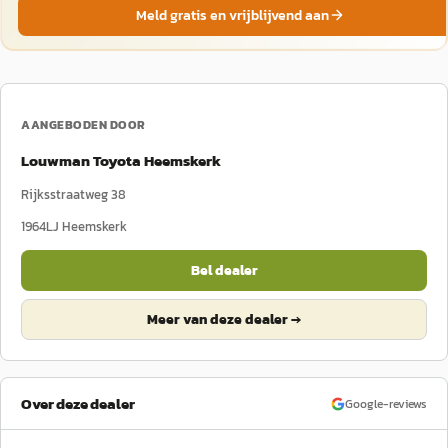
Meld gratis en vrijblijvend aan
AANGEBODEN DOOR
Louwman Toyota Heemskerk
Rijksstraatweg 38
1964LJ
Heemskerk
Bel dealer
Meer van deze dealer →
Over deze dealer
Google-reviews