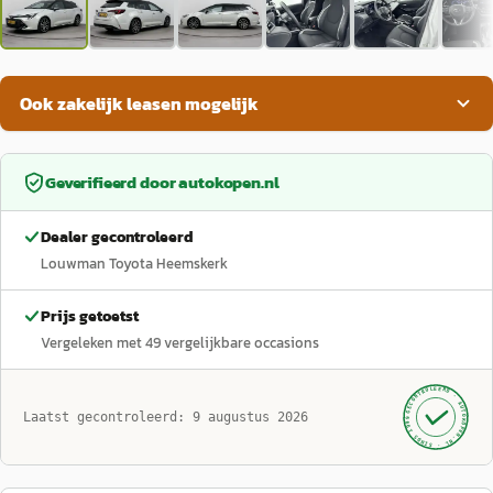
Ook zakelijk leasen mogelijk
Geverifieerd door
autokopen.nl
Dealer gecontroleerd
Louwman Toyota Heemskerk
Prijs getoetst
Vergeleken met
49
vergelijkbare occasions
GECONTROLEERD ·
AUTOKOPEN.NL
Laatst gecontroleerd:
9 augustus 2026
· SINDS 1999 ·