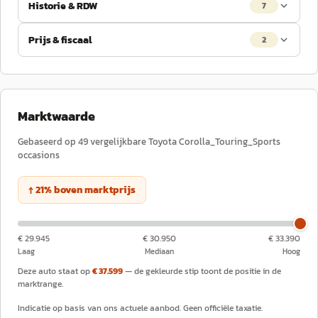
Historie & RDW
7
Prijs & fiscaal
2
Marktwaarde
Gebaseerd op
49
vergelijkbare
Toyota
Corolla_Touring_Sports
occasions
↑
21
%
boven
marktprijs
€ 29.945
€ 30.950
€ 33.390
Laag
Mediaan
Hoog
Deze auto staat op
€ 37.599
— de gekleurde stip toont de positie in de
marktrange.
Indicatie op basis van ons actuele aanbod. Geen officiële taxatie.