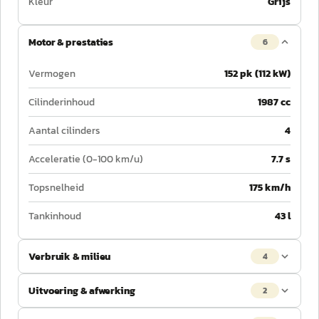
Kleur
Grijs
Motor & prestaties
6
Vermogen
152 pk (112 kW)
Cilinderinhoud
1987 cc
Aantal cilinders
4
Acceleratie (0-100 km/u)
7.7 s
Topsnelheid
175 km/h
Tankinhoud
43 l
Verbruik & milieu
4
Uitvoering & afwerking
2