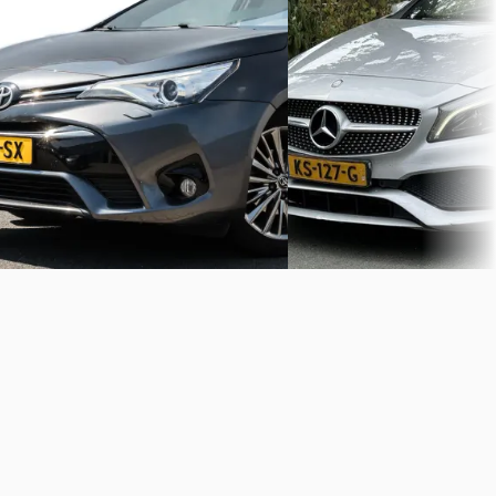
Boven markt
2013 · 275.000 km · Benzin
Automaat
2015 · 137.760 km · Hybride ·
Handgeschakeld
Schadeauto's, sloopauto's,
onderdelen en occasions 
Synyco
· Franeker
schadeautos.nl
Bekijk aanbieding →
Bekijk aanbieding →
Vergelijk
Vergelijk