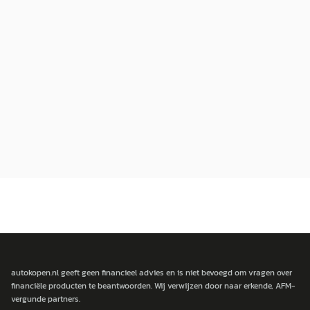
autokopen.nl geeft geen financieel advies en is niet bevoegd om vragen over
financiële producten te beantwoorden. Wij verwijzen door naar erkende, AFM-
vergunde partners.