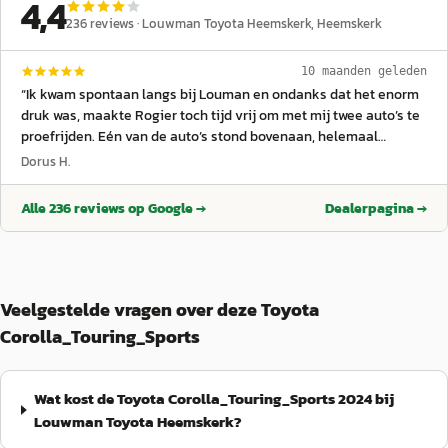
4,4
236
reviews ·
Louwman Toyota Heemskerk
, Heemskerk
10 maanden geleden
“
Ik kwam spontaan langs bij Louman en ondanks dat het enorm
druk was, maakte Rogier toch tijd vrij om met mij twee auto’s te
proefrijden. Eén van de auto’s stond bovenaan, helemaal
achterin de showroom, wat extra werk was om klaar te zetten
Dorus H.
maar ook dat werd zonder aarzelen geregeld. Zelden zulke
goede service ervaren bij een autobedrijf! Ik heb iets te lang
Alle
236
reviews op Google →
Dealerpagina →
getwijfeld, waardoor beide auto’s inmiddels verkocht zijn, maar
dankzij Rogier weet ik nu precies welk model en welke
uitvoering ik wil. Ik houd de voorraad goed in de gaten en kom
binnenkort zeker bij Louman terug voor een mooie aankoop.
Bedankt Louman, en Rogier in het bijzonder!
”
Veelgestelde vragen over deze Toyota
Corolla_Touring_Sports
Wat kost de Toyota Corolla_Touring_Sports 2024 bij
Louwman Toyota Heemskerk?