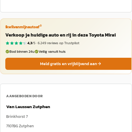
®
ikwilvanmijnautoaf
Verkoop je huidige auto en rij in deze Toyota Mirai
4,3
/5 ·
6.249
reviews op Trustpilot
Bod binnen 24u
Veilig vanuit huis
Meld gratis en vrijblijvend aan
AANGEBODEN DOOR
Van Leussen Zutphen
Brinkhorst 7
7107BG
Zutphen