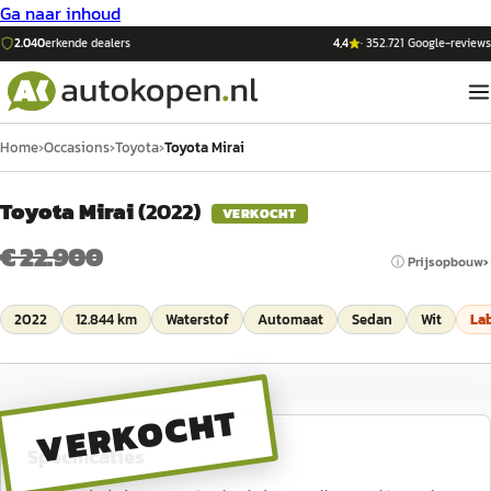
Ga naar inhoud
2.040
erkende dealers
4,4
·
352.721
Google-reviews
Home
›
Occasions
›
Toyota
›
Toyota Mirai
Toyota Mirai
(
2022
)
VERKOCHT
€ 22.900
ⓘ Prijsopbouw
2022
12.844 km
Waterstof
Automaat
Sedan
Wit
La
VERKOCHT
Specificaties