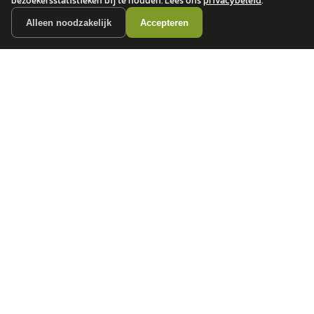
bezoekersstatistieken bij te houden. Lees ons
privacybeleid
.
Alleen noodzakelijk
Accepteren
autokopen.nl geeft geen financieel advies en is niet bevoegd om vragen over
financiële producten te beantwoorden. Wij verwijzen door naar erkende, AFM-
vergunde partners.
POPULAIRE MERKEN
Volkswagen
Vind jouw volgende auto bij
Toyota
betrouwbare dealers.
BMW
Mercedes-Benz
Audi
Ford
Opel
Peugeot