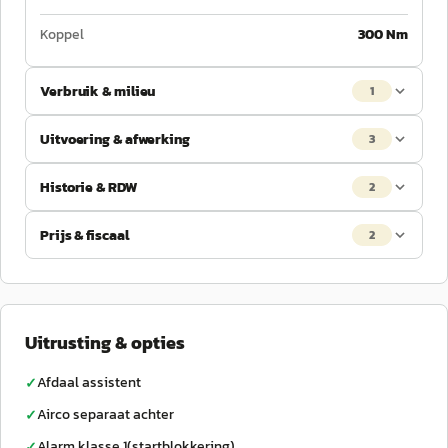
Koppel
300 Nm
Verbruik & milieu
1
Uitvoering & afwerking
3
Historie & RDW
2
Prijs & fiscaal
2
Uitrusting & opties
Afdaal assistent
✓
Airco separaat achter
✓
Alarm klasse 1(startblokkering)
✓