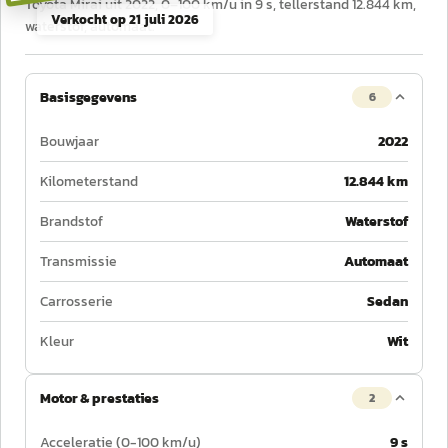
Toyota Mirai uit 2022, 0–100 km/u in 9 s, tellerstand 12.844 km,
Verkocht op
21 juli 2026
waterstof, automaat.
Basisgegevens
6
Bouwjaar
2022
Kilometerstand
12.844 km
Brandstof
Waterstof
Transmissie
Automaat
Carrosserie
Sedan
Kleur
Wit
Motor & prestaties
2
Acceleratie (0-100 km/u)
9 s