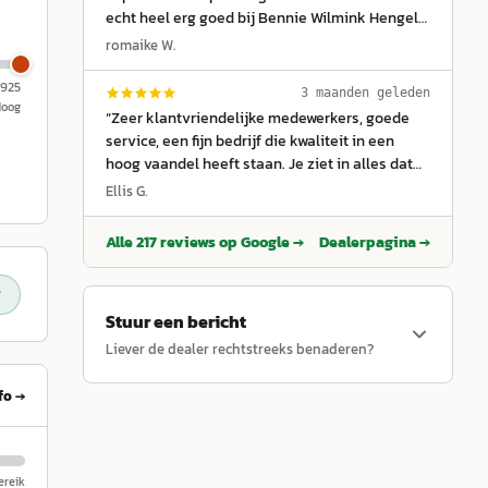
echt heel erg goed bij Bennie Wilmink Hengelo.
Eerlijke en duidelijke communicatie. Warm en
romaike W.
hartelijk ontvangen. Dikke aanrader!
”
.925
3 maanden geleden
Hoog
“
Zeer klantvriendelijke medewerkers, goede
service, een fijn bedrijf die kwaliteit in een
hoog vaandel heeft staan. Je ziet in alles dat
de relatie met de klant bovenaan staat!
”
Ellis G.
Alle
217
reviews op Google →
Dealerpagina →
Stuur een bericht
Liever de dealer rechtstreeks benaderen?
fo →
reik