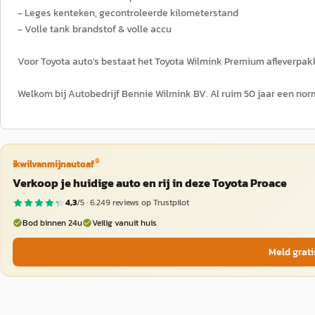
- Leges kenteken, gecontroleerde kilometerstand
- Volle tank brandstof & volle accu
Voor Toyota auto's bestaat het Toyota Wilmink Premium afleverpak
Welkom bij Autobedrijf Bennie Wilmink BV. Al ruim 50 jaar een norm
®
ikwilvanmijnautoaf
Verkoop je huidige auto en rij in deze Toyota Proace
4,3
/5 ·
6.249
reviews op Trustpilot
Bod binnen 24u
Veilig vanuit huis
Meld grati