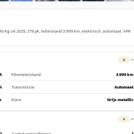
 Kg uit 2025, 279 pk, tellerstand 3.999 km, elektrisch, automaat. APK
6
5
Kilometerstand
3.999 km
h
Transmissie
Automaat
k
Kleur
Grijs metallic
4
)
Aantal versnellingen
1