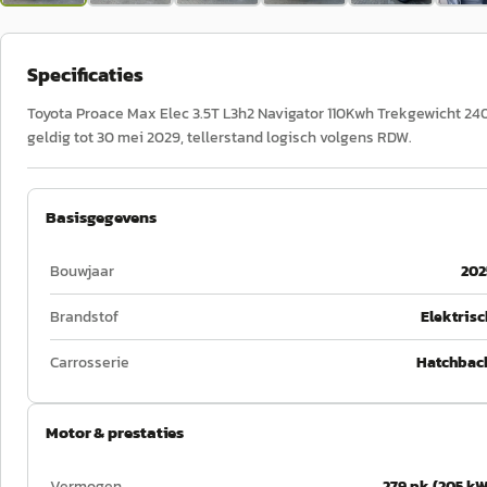
Specificaties
Toyota Proace Max Elec 3.5T L3h2 Navigator 110Kwh Trekgewicht 2400
geldig tot 30 mei 2029, tellerstand logisch volgens RDW.
Basisgegevens
Bouwjaar
202
Brandstof
Elektrisc
Carrosserie
Hatchbac
Motor & prestaties
Vermogen
279 pk (205 kW