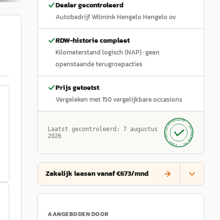
Dealer gecontroleerd
Autobedrijf Wilmink Hengelo Hengelo ov
RDW-historie compleet
Kilometerstand logisch (NAP)
· geen
openstaande terugroepacties
Prijs getoetst
Vergeleken met
150
vergelijkbare occasions
GECONTROLEERD ·
AUTOKOPEN.NL
Laatst gecontroleerd:
7 augustus
· SINDS 1999 ·
2026
Zakelijk leasen vanaf €673/mnd
AANGEBODEN DOOR