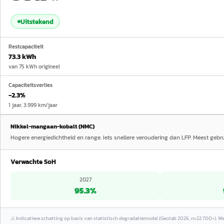
Uitstekend
Restcapaciteit
73.3 kWh
van 75 kWh origineel
Capaciteitsverlies
−2.3%
1 jaar, 3.999 km/jaar
Nikkel-mangaan-kobalt (NMC)
Hogere energiedichtheid en range. Iets snellere veroudering dan LFP. Meest geb
Verwachte SoH
2027
95.3
%
⚠️
Indicatieve schatting op basis van statistisch degradatiemodel (Geotab 2026, n=22.700+). W