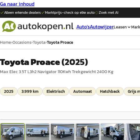
Ga naar inhoud
Alleen erkende dealers
Marktprijs-check op elke
auto
Zoek met AI
Auto's
Autowijzer
Leasen
Mark
Home
›
Occasions
›
Toyota
›
Toyota Proace
Toyota Proace
(
2025
)
Max Elec 3.5T L3h2 Navigator 110Kwh Trekgewicht 2400 Kg
2025
3.999 km
Elektrisch
Automaat
Hatchback
Grijs m