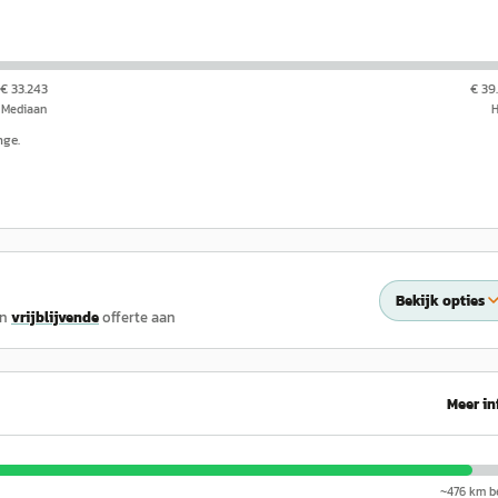
€ 33.243
€ 39
Mediaan
nge.
Bekijk opties
en
vrijblijvende
offerte aan
Meer in
~
476
km be