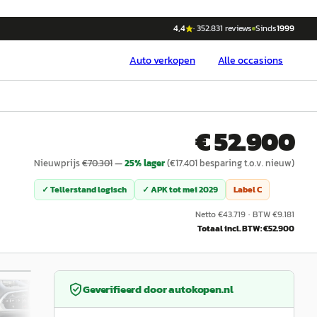
4,4
·
352.831
reviews
Sinds
1999
Auto
verkopen
Alle occasions
€ 52.900
Nieuwprijs
€
70.301
—
25
% lager
(€
17.401
besparing t.o.v. nieuw)
✓ Tellerstand logisch
✓ APK tot
mei 2029
Label
C
Netto €
43.719
·
BTW €
9.181
Totaal incl. BTW: €
52.900
1
/
18
Geverifieerd door
autokopen.nl