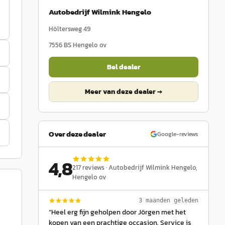
Autobedrijf Wilmink Hengelo
Höltersweg 49
7556 BS
Hengelo ov
Bel dealer
Meer van deze dealer →
Over deze dealer
Google-reviews
4,8
217
reviews ·
Autobedrijf Wilmink Hengelo
,
Hengelo ov
3 maanden geleden
“
Heel erg fijn geholpen door Jörgen met het
kopen van een prachtige occasion. Service is