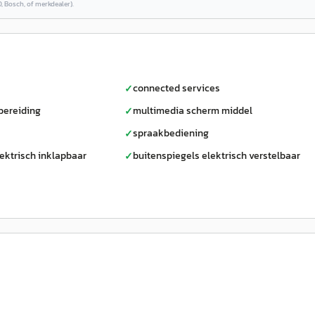
, Bosch, of merkdealer).
connected services
✓
bereiding
multimedia scherm middel
✓
spraakbediening
✓
ektrisch inklapbaar
buitenspiegels elektrisch verstelbaar
✓