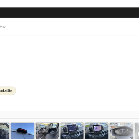
t
etallic