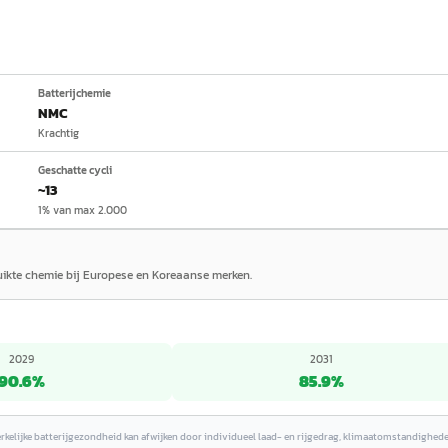
Batterijchemie
NMC
Krachtig
Geschatte cycli
~13
1% van max 2.000
ruikte chemie bij Europese en Koreaanse merken.
2029
2031
90.6
%
85.9
%
erkelijke batterijgezondheid kan afwijken door individueel laad- en rijgedrag, klimaatomstandighed