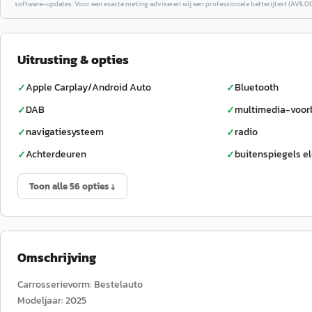
software-updates. Voor een exacte meting adviseren wij een professionele batterijtest (AVILOO
Uitrusting & opties
Apple Carplay/Android Auto
Bluetooth
✓
✓
DAB
multimedia-voor
✓
✓
navigatiesysteem
radio
✓
✓
Achterdeuren
buitenspiegels el
✓
✓
Toon alle 56 opties ↓
Omschrijving
Carrosserievorm: Bestelauto
Modeljaar: 2025