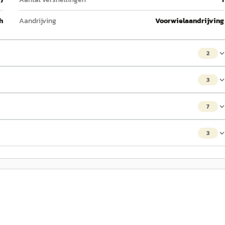
h
Aandrijving
Voorwielaandrijving
2
3
7
3