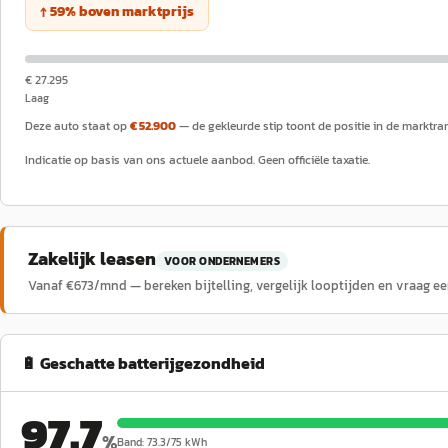
↑
59
%
boven
marktprijs
€ 27.295
Laag
Deze auto staat op
€ 52.900
— de gekleurde stip toont de positie in de marktra
Indicatie op basis van ons actuele aanbod. Geen officiële taxatie.
Zakelijk leasen
VOOR ONDERNEMERS
Vanaf €
673
/mnd — bereken bijtelling, vergelijk looptijden en vraag e
🔋 Geschatte batterijgezondheid
97.7
%
Band:
73.3
/
75
kWh