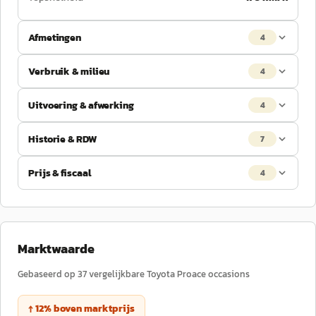
Afmetingen
4
Verbruik & milieu
4
Uitvoering & afwerking
4
Historie & RDW
7
Prijs & fiscaal
4
Marktwaarde
Gebaseerd op
37
vergelijkbare
Toyota
Proace
occasions
↑
12
%
boven
marktprijs