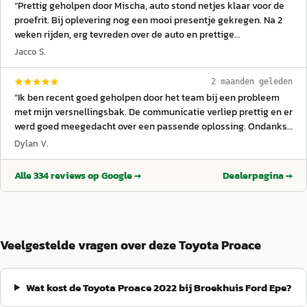
“
Prettig geholpen door Mischa, auto stond netjes klaar voor de
proefrit. Bij oplevering nog een mooi presentje gekregen. Na 2
weken rijden, erg tevreden over de auto en prettige
communicatie. Het is overigens een 2e hands electrische auto
”
Jacco S.
2 maanden geleden
“
Ik ben recent goed geholpen door het team bij een probleem
met mijn versnellingsbak. De communicatie verliep prettig en er
werd goed meegedacht over een passende oplossing. Ondanks
dat het een lastige situatie was, waardeer ik de service enorm.
Dylan V.
Ook fijn dat er vervangend vervoer geregeld kon worden, zodat
ik mobiel bleef. Uiteindelijk voelde het alsof er serieus naar
Alle
334
reviews op Google →
Dealerpagina →
mijn situatie is gekeken, en dat waardeer ik erg. Bedankt voor
de hulp en service!
”
Veelgestelde vragen over deze Toyota Proace
Wat kost de Toyota Proace 2022 bij Broekhuis Ford Epe?