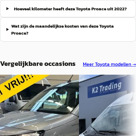
Hoeveel kilometer heeft deze Toyota Proace uit 2022?
Wat zijn de maandelijkse kosten van deze Toyota
Proace?
Vergelijkbare occasions
Meer
Toyota
modellen →
Toyota Proace
·
2023
Toyota Proace
·
2026
City Verso Electric Long 7 Persoons
Max Proace Max 35 L2H2 
Ongebruikt
140 Meister
€ 27.500
€ 23.500
v.a. € 583/mnd
v.a. € 498/mnd
Marktconform
Scherp geprijsd