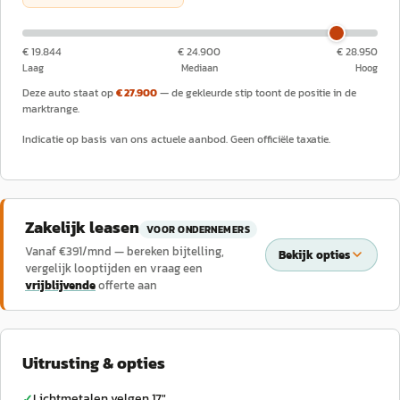
€ 19.844
€ 24.900
€ 28.950
Laag
Mediaan
Hoog
Deze auto staat op
€ 27.900
— de gekleurde stip toont de positie in de
marktrange.
Indicatie op basis van ons actuele aanbod. Geen officiële taxatie.
Zakelijk leasen
VOOR ONDERNEMERS
Vanaf €
391
/mnd — bereken bijtelling,
Bekijk opties
vergelijk looptijden en vraag een
vrijblijvende
offerte aan
Uitrusting & opties
Lichtmetalen velgen 17"
✓