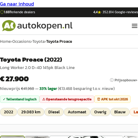
Ga naar inhoud
1.697
erkende dealers
4,4
·
352.814
Google-reviews
Home
›
Occasions
›
Toyota
›
Toyota Proace
Toyota Proace
(
2022
)
Long Worker 2.0 D-4D 145pk Black Line
€ 27.900
ⓘ Prijsopbouw
Nieuwprijs
€
41.368
—
33
% lager
(€
13.468
besparing t.o.v. nieuw)
✓ Tellerstand logisch
⚠ Openstaande terugroepactie
⏰ APK tot
okt 2026
2022
29.083 km
Diesel
Automaat
Overig
Blauw
L
1
/
30