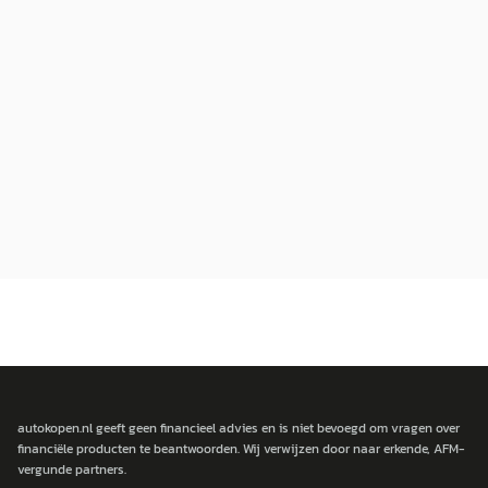
autokopen.nl geeft geen financieel advies en is niet bevoegd om vragen over
financiële producten te beantwoorden. Wij verwijzen door naar erkende, AFM-
vergunde partners.