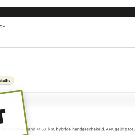
t
tallic
T
n 8,3 s, tellerstand 74.591 km, hybride, handgeschakeld. APK geldig tot 