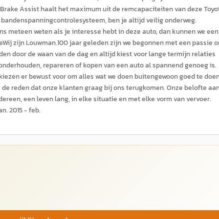
De Brake Assist haalt het maximum uit de remcapaciteiten van deze Toyo
n bandenspanningcontrolesysteem, ben je altijd veilig onderweg.
ons meteen weten als je interesse hebt in deze auto, dan kunnen we een
eWij zijn Louwman.100 jaar geleden zijn we begonnen met een passie 
iden door de waan van de dag en altijd kiest voor lange termijn relaties
n onderhouden, repareren of kopen van een auto al spannend genoeg is.
kiezen er bewust voor om alles wat we doen buitengewoon goed te doen
de reden dat onze klanten graag bij ons terugkomen. Onze belofte aa
edereen, een leven lang, in elke situatie en met elke vorm van vervoer.
n. 2015 - feb.