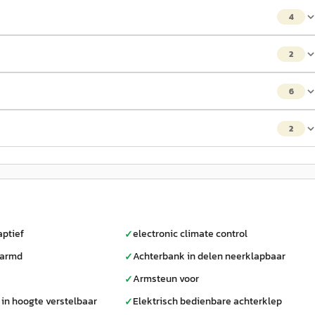
4
2
6
2
aptief
electronic climate control
✓
warmd
Achterbank in delen neerklapbaar
✓
Armsteun voor
✓
 in hoogte verstelbaar
Elektrisch bedienbare achterklep
✓