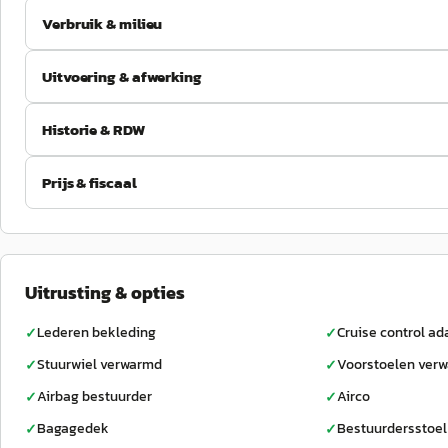
Verbruik & milieu
Uitvoering & afwerking
Historie & RDW
Prijs & fiscaal
Uitrusting & opties
Lederen bekleding
Cruise control ad
✓
✓
Stuurwiel verwarmd
Voorstoelen ver
✓
✓
Airbag bestuurder
Airco
✓
✓
Bagagedek
Bestuurdersstoel
✓
✓