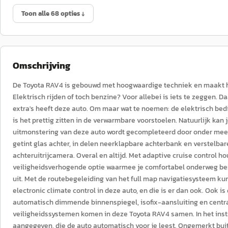
Toon alle 68 opties ↓
Omschrijving
De Toyota RAV4 is gebouwd met hoogwaardige techniek en maakt het 
Elektrisch rijden of toch benzine? Voor allebei is iets te zeggen.
extra's heeft deze auto. Om maar wat te noemen: de elektrisch bedi
is het prettig zitten in de verwarmbare voorstoelen. Natuurlijk ka
uitmonstering van deze auto wordt gecompleteerd door onder meer 1
getint glas achter, in delen neerklapbare achterbank en verstelbar
achteruitrijcamera. Overal en altijd. Met adaptive cruise control ho
veiligheidsverhogende optie waarmee je comfortabel onderweg be
uit. Met de routebegeleiding van het full map navigatiesysteem kun 
electronic climate control in deze auto, en die is er dan ook. Ook i
automatisch dimmende binnenspiegel, isofix-aansluiting en centr
veiligheidssystemen komen in deze Toyota RAV4 samen. In het instr
aangegeven, die de auto automatisch voor je leest. Ongemerkt bui