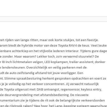
rijden van lange ritten, maar ook korte stukjes, tot een feestje.
 Daarom biedt de hybride motor van deze Toyota RAV4 de keus. Veel leuke
enbare achterklep en het stijlvolle lederen interieur. Tijdens gure dag
n je zonder. Maar waarom? Lekker toch, zo'n verwarmd stuurwiel? De
8 inch lichtmetalen velgen, LED koplampen, trailer assistent, donker
e lendensteunen. Overzichtelijk en veilig parkeren met de
udt de auto zelfstandig afstand tot jouw voorligger. Een
nt. Slimme spraakbesturing herkent gesproken opdrachten en voert ze
je je volledig op het verkeer concentreren. Jij verwacht natuurlijk
s de Toyota uitgerust met: DAB ontvangst, regensensor, keyless entry,
ale deurvergrendeling met afstandsbediening. De nieuwste
umentarium zie je tijdens de rit ook de belangrijkste verkeersborden
ten de rijstrook raken? Nee hoor, het Lane-keeping systeem waarschuw