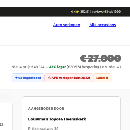
4,4
·
352.814
reviews
Sinds
1999
Auto
verkopen
Alle occasions
€ 27.800
Nieuwprijs
€
48.374
—
43
% lager
(€
20.574
besparing t.o.v. nieuw)
✈ Geïmporteerd
⚠ APK verlopen (
okt 2022
)
Label
B
AANGEBODEN DOOR
Louwman Toyota Heemskerk
23
Rijksstraatweg 38