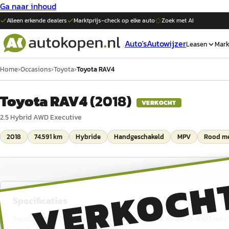
Ga naar inhoud
Alleen erkende dealers
Marktprijs-check op elke
auto
Zoek met AI
Auto's
Autowijzer
Leasen
Mark
Home
›
Occasions
›
Toyota
›
Toyota RAV4
Toyota RAV4
(
2018
)
VERKOCHT
2.5 Hybrid AWD Executive
2018
74.591 km
Hybride
Handgeschakeld
MPV
Rood me
VERKOCH
Specificaties
Toyota RAV4 2.5 Hybrid AWD Executive uit 2018, 197 pk, 0–100 km/u i