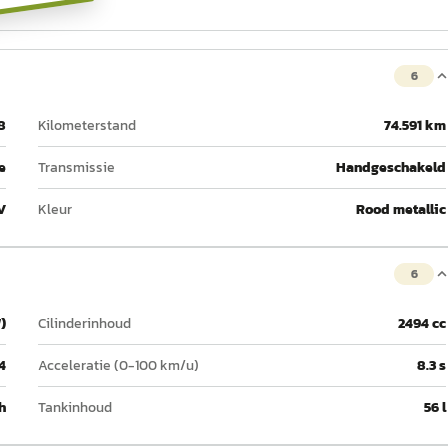
6
8
Kilometerstand
74.591 km
e
Transmissie
Handgeschakeld
V
Kleur
Rood metallic
6
)
Cilinderinhoud
2494 cc
4
Acceleratie (0-100 km/u)
8.3 s
h
Tankinhoud
56 l