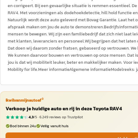
en corrigeert. Bij een gevaarlijke situatie is remmen essentieel. 
RAV4. Met voorzieningen als dodehoekdetectie, hill hold functie e
Natuurlijk wordt deze auto geleverd met Bovag Garantie. Laat het 
afspraak maken om jou de auto te demonstreren.Bedrijfsinformati
mensen te bewegen. Wij zijn een familiebedrijf dat zich niet laat le
met klanten, leveranciers en personeel.Wij begrijpen dat het late
Dat doen wij daarom zonder fratsen, gebaseerd op vertrouwen. We 
We kunnen daarvoor bouwen en vertrouwen op onze mensen. Dat is 
jou is dat wij mobiliteit leuker, beter en makkelijker maken. Voor i
Mobility for life.Meer informatieAlgemene informatieModelreeks: ja
®
ikwilvanmijnautoaf
Verkoop je huidige auto en rij in deze Toyota RAV4
4,3
/5 ·
6.249
reviews op Trustpilot
Bod binnen 24u
Veilig vanuit huis