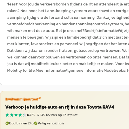
'leest' voor jou de verkeersborden tijdens de rit en attendeert je 
raken? Nee hoor, het Lane-keeping systeem waarschuwt en corrigeer
aanrijding tijdig via de forward collision warning. Dankzij veiligheid
vermoeidheidsherkenning en bandenspanningcontrolesysteem, ben j
wilt maken met deze auto. Bel je ons snel?BedrijfsinformatieWij 
mensen te bewegen. Wij zijn een familiebedrijf dat zich niet laat le
met klanten, leveranciers en personeel.Wij begrijpen dat het late
Dat doen wij daarom zonder fratsen, gebaseerd op vertrouwen. We 
We kunnen daarvoor bouwen en vertrouwen op onze mensen. Dat is 
jou is dat wij mobiliteit leuker, beter en makkelijker maken. Voor i
Mobility for life.Meer informatieAlgemene informatieModelreeks: fe
®
ikwilvanmijnautoaf
Verkoop je huidige auto en rij in deze Toyota RAV4
4,3
/5 ·
6.249
reviews op Trustpilot
Bod binnen 24u
Veilig vanuit huis