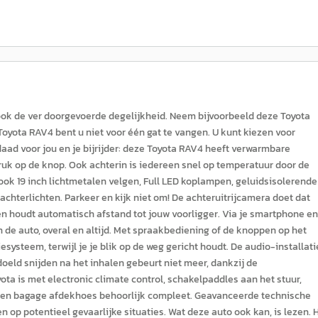
 ook de ver doorgevoerde degelijkheid. Neem bijvoorbeeld deze Toyota
oyota RAV4 bent u niet voor één gat te vangen. U kunt kiezen voor
daad voor jou en je bijrijder: deze Toyota RAV4 heeft verwarmbare
uk op de knop. Ook achterin is iedereen snel op temperatuur door de
ok 19 inch lichtmetalen velgen, Full LED koplampen, geluidsisolerende
achterlichten. Parkeer en kijk niet om! De achteruitrijcamera doet dat
 en houdt automatisch afstand tot jouw voorligger. Via je smartphone en
 de auto, overal en altijd. Met spraakbediening of de knoppen op het
esysteem, terwijl je je blik op de weg gericht houdt. De audio-installati
eld snijden na het inhalen gebeurt niet meer, dankzij de
a is met electronic climate control, schakelpaddles aan het stuur,
 en bagage afdekhoes behoorlijk compleet. Geavanceerde technische
 op potentieel gevaarlijke situaties. Wat deze auto ook kan, is lezen. H