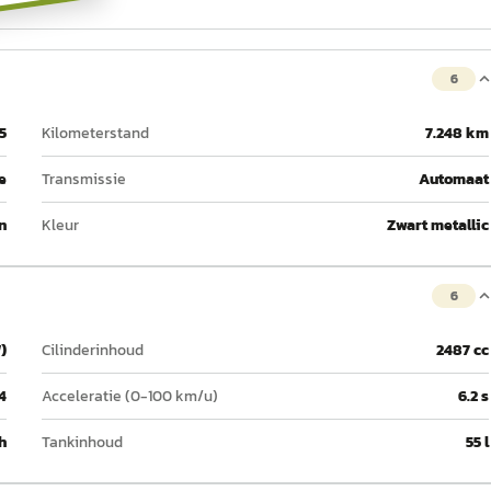
6
5
Kilometerstand
7.248 km
e
Transmissie
Automaat
n
Kleur
Zwart metallic
6
)
Cilinderinhoud
2487 cc
4
Acceleratie (0-100 km/u)
6.2 s
h
Tankinhoud
55 l