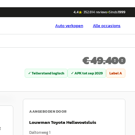
4,4
·
352.814
reviews
Sinds
1999
Auto
verkopen
Alle occasions
€ 49.400
✓ Tellerstand logisch
✓ APK tot
sep 2029
Label
A
AANGEBODEN DOOR
Louwman Toyota Hellevoetsluis
g
Daltonweg 1