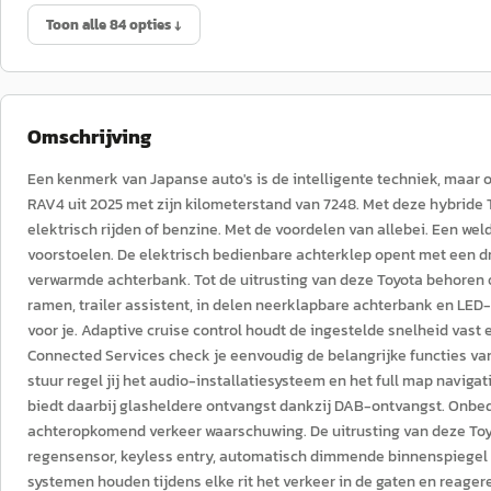
Toon alle 84 opties ↓
Omschrijving
Een kenmerk van Japanse auto's is de intelligente techniek, maar
RAV4 uit 2025 met zijn kilometerstand van 7248. Met deze hybride T
elektrisch rijden of benzine. Met de voordelen van allebei. Een wel
voorstoelen. De elektrisch bedienbare achterklep opent met een dr
verwarmde achterbank. Tot de uitrusting van deze Toyota behoren o
ramen, trailer assistent, in delen neerklapbare achterbank en LED-
voor je. Adaptive cruise control houdt de ingestelde snelheid vast
Connected Services check je eenvoudig de belangrijke functies van
stuur regel jij het audio-installatiesysteem en het full map navigati
biedt daarbij glasheldere ontvangst dankzij DAB-ontvangst. Onbedo
achteropkomend verkeer waarschuwing. De uitrusting van deze Toyot
regensensor, keyless entry, automatisch dimmende binnenspiegel
systemen houden tijdens elke rit het verkeer in de gaten en reageren