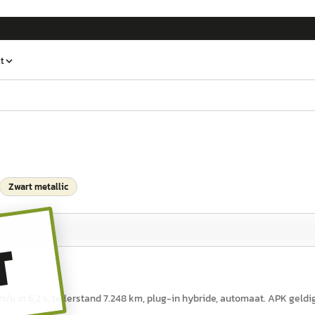
t
Zwart metallic
T
/u in 6,2 s, tellerstand 7.248 km, plug-in hybride, automaat. APK geldi