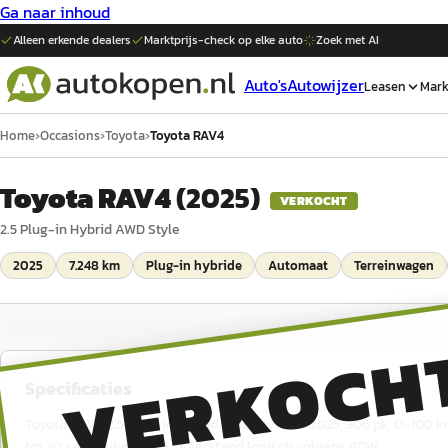
Ga naar inhoud
Alleen erkende dealers
Marktprijs-check op elke
auto
Zoek met AI
Auto's
Autowijzer
Leasen
Mark
Home
›
Occasions
›
Toyota
›
Toyota RAV4
Toyota RAV4
(
2025
)
VERKOCHT
2.5 Plug-in Hybrid AWD Style
2025
7.248 km
Plug-in hybride
Automaat
Terreinwagen
VERKOCH
Specificaties
Toyota RAV4 2.5 Plug-in Hybrid AWD Style uit 2025, 306 pk, 0–100 km
tot 30 september 2029, tellerstand logisch volgens RDW.