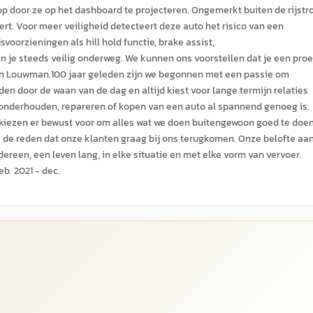
erop door ze op het dashboard te projecteren. Ongemerkt buiten de rijstr
t. Voor meer veiligheid detecteert deze auto het risico van een
svoorzieningen als hill hold functie, brake assist,
e steeds veilig onderweg. We kunnen ons voorstellen dat je een proef
zijn Louwman.100 jaar geleden zijn we begonnen met een passie om
iden door de waan van de dag en altijd kiest voor lange termijn relaties
n onderhouden, repareren of kopen van een auto al spannend genoeg is.
kiezen er bewust voor om alles wat we doen buitengewoon goed te doen
de reden dat onze klanten graag bij ons terugkomen. Onze belofte aa
edereen, een leven lang, in elke situatie en met elke vorm van vervoer.
b. 2021 - dec.