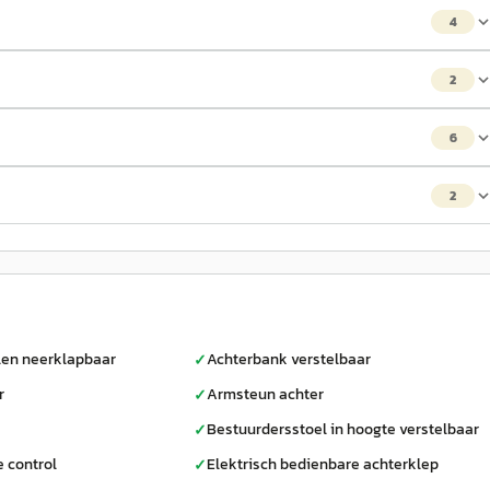
4
2
6
2
len neerklapbaar
Achterbank verstelbaar
✓
r
Armsteun achter
✓
Bestuurdersstoel in hoogte verstelbaar
✓
e control
Elektrisch bedienbare achterklep
✓