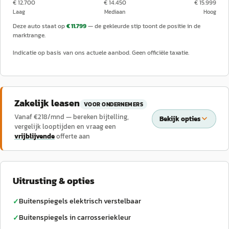
€ 12.700
€ 14.450
€ 15.999
Laag
Mediaan
Hoog
Deze auto staat op
€ 11.799
— de gekleurde stip toont de positie in de
marktrange.
Indicatie op basis van ons actuele aanbod. Geen officiële taxatie.
Zakelijk leasen
VOOR ONDERNEMERS
Vanaf €
218
/mnd — bereken bijtelling,
Bekijk opties
vergelijk looptijden en vraag een
vrijblijvende
offerte aan
Uitrusting & opties
Buitenspiegels elektrisch verstelbaar
✓
Buitenspiegels in carrosseriekleur
✓