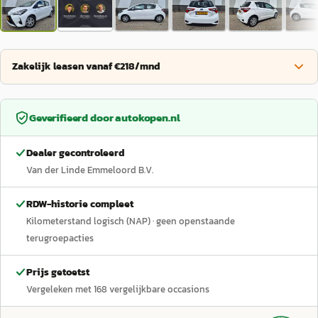
Zakelijk leasen vanaf €218/mnd
Geverifieerd door
autokopen.nl
Dealer gecontroleerd
Van der Linde Emmeloord B.V.
RDW-historie compleet
Kilometerstand logisch (NAP)
· geen openstaande
terugroepacties
Prijs getoetst
Vergeleken met
168
vergelijkbare occasions