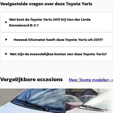
Veelgestelde vragen over deze Toyota Yaris
Wat kost de Toyota Yaris 2017 bij Van der Linde
Emmeloord B.V.?
Hoeveel kilometer heeft deze Toyota Yaris uit 2017?
Wat zijn de maandelijkse kosten van deze Toyota Yaris?
Vergelijkbare occasions
Meer
Toyota
modellen →
A
A
Toyota Yaris
·
2018
Toyota Yaris
·
2020
1.5 Hybrid Aspiration
1.5 Hyb. Active, Aut,, Clima