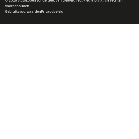
© 2026
Autokopen
(onderdeel van Dealerdirect Media B.V.). Alle rechten
voorbehouden.
Gebruiksvoorwaarden
Privacybeleid