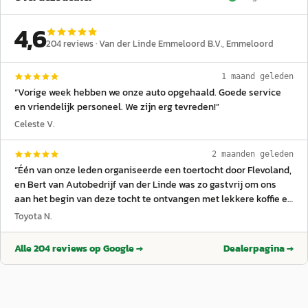
4,6
204
reviews ·
Van der Linde Emmeloord B.V.
, Emmeloord
1 maand geleden
“
Vorige week hebben we onze auto opgehaald. Goede service
en vriendelijk personeel. We zijn erg tevreden!
”
Celeste V.
2 maanden geleden
“
Één van onze leden organiseerde een toertocht door Flevoland,
en Bert van Autobedrijf van der Linde was zo gastvrij om ons
aan het begin van deze tocht te ontvangen met lekkere koffie en
overheerlijk gebak van de lokale Bakker. Magazijnman Rob
Toyota N.
staat met zijn kennis en inzicht altijd voor je klaar om je te
helpen, mocht je ooit een probleem hebben met je Toyota.
”
Alle
204
reviews op Google →
Dealerpagina →