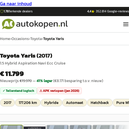
Ga naar inhoud
1.781
erkende dealers
4,4
·
352.814
Google-reviews
Home
›
Occasions
›
Toyota
›
Toyota Yaris
Toyota Yaris
(
2017
)
1.5 Hybrid Aspiration Navi Ecc Cruise
€ 11.799
Nieuwprijs
€
19.970
—
41
% lager
(€
8.171
besparing t.o.v. nieuw)
✓ Tellerstand logisch
⚠ APK verlopen (
jan 2026
)
2017
177.206 km
Hybride
Automaat
Hatchback
Pure W
1
/
31