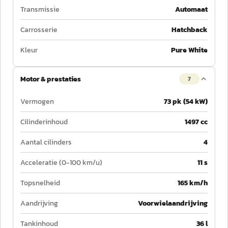
Transmissie
Automaat
Carrosserie
Hatchback
Kleur
Pure White
Motor & prestaties
7
Vermogen
73 pk (54 kW)
Cilinderinhoud
1497 cc
Aantal cilinders
4
Acceleratie (0-100 km/u)
11 s
Topsnelheid
165 km/h
Aandrijving
Voorwielaandrijving
Tankinhoud
36 l