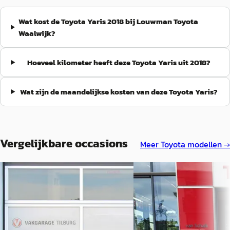
Wat kost de Toyota Yaris 2018 bij Louwman Toyota
Waalwijk?
Hoeveel kilometer heeft deze Toyota Yaris uit 2018?
Wat zijn de maandelijkse kosten van deze Toyota Yaris?
Vergelijkbare occasions
Meer
Toyota
modellen →
Toyota Yaris
·
2017
A
Toyota Yaris
·
2014
1.0 VVT-i Aspiration Edition S
1.5 Full Hybrid Aspiration
€ 12.995
€ 12.940