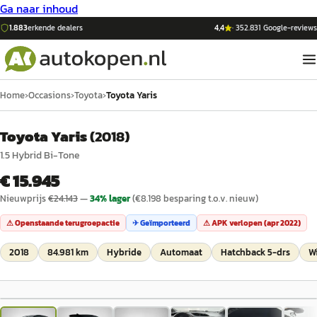
Ga naar inhoud
1.883
erkende dealers
4,4
·
352.831
Google-reviews
Home
›
Occasions
›
Toyota
›
Toyota Yaris
Toyota Yaris
(
2018
)
1.5 Hybrid Bi-Tone
€ 15.945
Nieuwprijs
€
24.143
—
34
% lager
(€
8.198
besparing t.o.v. nieuw)
⚠ Openstaande terugroepactie
✈ Geïmporteerd
⚠ APK verlopen (
apr 2022
)
2018
84.981 km
Hybride
Automaat
Hatchback 5-drs
Wi
1
/
29