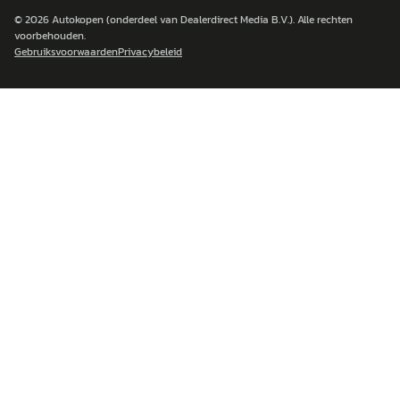
© 2026
Autokopen
(onderdeel van Dealerdirect Media B.V.). Alle rechten
voorbehouden.
Gebruiksvoorwaarden
Privacybeleid