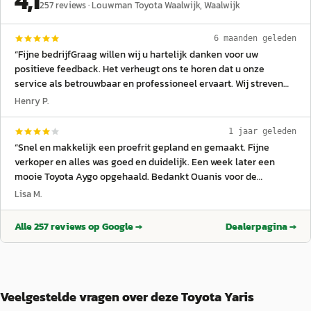
4,1
257
reviews ·
Louwman Toyota Waalwijk
, Waalwijk
6 maanden geleden
“
Fijne bedrijfGraag willen wij u hartelijk danken voor uw
positieve feedback. Het verheugt ons te horen dat u onze
service als betrouwbaar en professioneel ervaart. Wij streven
ernaar om altijd met een Brabantse, no-nonsense mentaliteit te
Henry P.
werken. Uw complimenten motiveren ons om dit hoge niveau te
handhaven. We waarderen uw vertrouwen in ons bedrijf enorm.
”
1 jaar geleden
“
Snel en makkelijk een proefrit gepland en gemaakt. Fijne
verkoper en alles was goed en duidelijk. Een week later een
mooie Toyota Aygo opgehaald. Bedankt Ouanis voor de
verkoop!
”
Lisa M.
Alle
257
reviews op Google →
Dealerpagina →
Veelgestelde vragen over deze Toyota Yaris