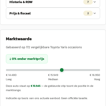
Historie & RDW
7
Prijs & fiscaal
2
Marktwaarde
Gebaseerd op
172
vergelijkbare
Toyota
Yaris
occasions
↓
0
%
onder
marktprijs
€ 14.480
€ 15.949
€ 16.950
Laag
Mediaan
Hoog
Deze auto staat op
€ 15.945
— de gekleurde stip toont de positie in de
marktrange.
Indicatie op basis van ons actuele aanbod. Geen officiële taxatie.