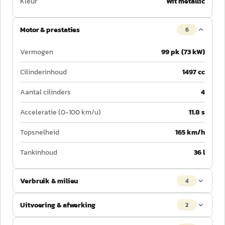
Kleur
Wit metallic
Motor & prestaties
6
Vermogen
99 pk (73 kW)
Cilinderinhoud
1497 cc
Aantal cilinders
4
Acceleratie (0-100 km/u)
11.8 s
Topsnelheid
165 km/h
Tankinhoud
36 l
Verbruik & milieu
4
Uitvoering & afwerking
2