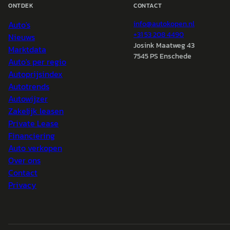
ONTDEK
CONTACT
Auto's
info@
autokopen.nl
+31 53 208 4490
Nieuws
Josink Maatweg 43
Marktdata
7545 PS Enschede
Auto's per regio
Autoprijsindex
Autotrends
Autowijzer
Zakelijk leasen
Private Lease
Financiering
Auto verkopen
Over ons
Contact
Privacy