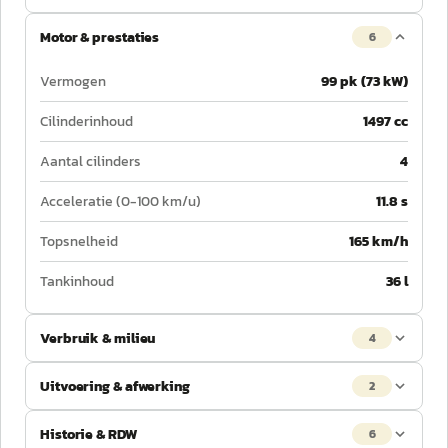
Motor & prestaties
6
Vermogen
99 pk (73 kW)
Cilinderinhoud
1497 cc
Aantal cilinders
4
Acceleratie (0-100 km/u)
11.8 s
Topsnelheid
165 km/h
Tankinhoud
36 l
Verbruik & milieu
4
Uitvoering & afwerking
2
Historie & RDW
6