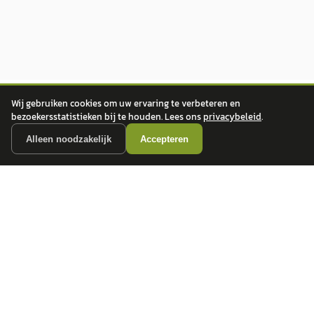
Wij gebruiken cookies om uw ervaring te verbeteren en
bezoekersstatistieken bij te houden. Lees ons
privacybeleid
.
Alleen noodzakelijk
Accepteren
autokopen.nl geeft geen financieel advies en is niet bevoegd om vragen over
financiële producten te beantwoorden. Wij verwijzen door naar erkende, AFM-
vergunde partners.
POPULAIRE MERKEN
Volkswagen
Vind jouw volgende auto bij
Toyota
betrouwbare dealers.