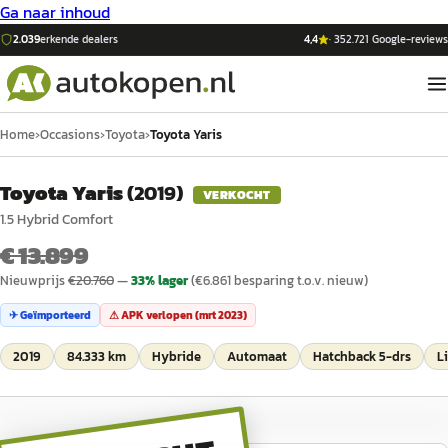
Ga naar inhoud
2.039
erkende dealers
4,4
·
352.721
Google-reviews
Home
›
Occasions
›
Toyota
›
Toyota Yaris
Toyota Yaris
(
2019
)
VERKOCHT
1.5 Hybrid Comfort
€ 13.899
Nieuwprijs
€
20.760
—
33
% lager
(€
6.861
besparing t.o.v. nieuw)
✈ Geïmporteerd
⚠ APK verlopen (
mrt 2023
)
2019
84.333 km
Hybride
Automaat
Hatchback 5-drs
Li