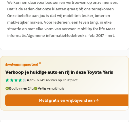
We kunnen daarvoor bouwen en vertrouwen op onze mensen.
Dat is de reden dat onze klanten graag bij ons terugkomen.
Onze belofte aan jou is dat wij mobiliteit leuker, beter en
makkelijker maken. Voor iedereen, een leven lang, in elke
situatie en met elke vorm van vervoer. Mobility for life.Meer
informatieAlgemene informatieModelreeks: feb. 2017 - mrt.
®
ikwilvanmijnautoaf
Verkoop je huidige auto en rij in deze Toyota Yaris
4,3
/5 ·
6.249
reviews op Trustpilot
Bod binnen 24u
Veilig vanuit huis
Meld gratis en vrijblijvend aan