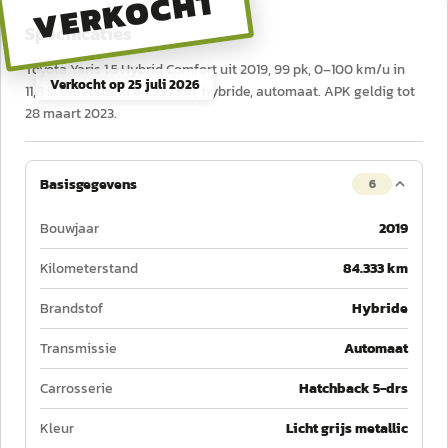
VERKOCHT
Specificaties
Toyota Yaris 1.5 Hybrid Comfort uit 2019, 99 pk, 0–100 km/u in
Verkocht op
25 juli 2026
11,8 s, tellerstand 84.333 km, hybride, automaat. APK geldig tot
28 maart 2023.
Basisgegevens
6
Bouwjaar
2019
Kilometerstand
84.333 km
Brandstof
Hybride
Transmissie
Automaat
Carrosserie
Hatchback 5-drs
Kleur
Licht grijs metallic