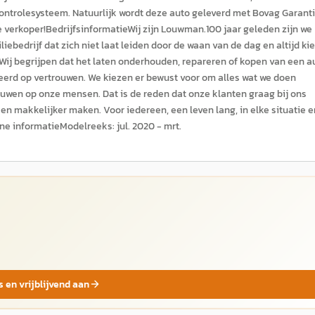
controlesysteem. Natuurlijk wordt deze auto geleverd met Bovag Garanti
 verkoper!BedrijfsinformatieWij zijn Louwman.100 jaar geleden zijn we
bedrijf dat zich niet laat leiden door de waan van de dag en altijd kie
.Wij begrijpen dat het laten onderhouden, repareren of kopen van een a
eerd op vertrouwen. We kiezen er bewust voor om alles wat we doen
wen op onze mensen. Dat is de reden dat onze klanten graag bij ons
 en makkelijker maken. Voor iedereen, een leven lang, in elke situatie e
ne informatieModelreeks: jul. 2020 - mrt.
s en vrijblijvend aan