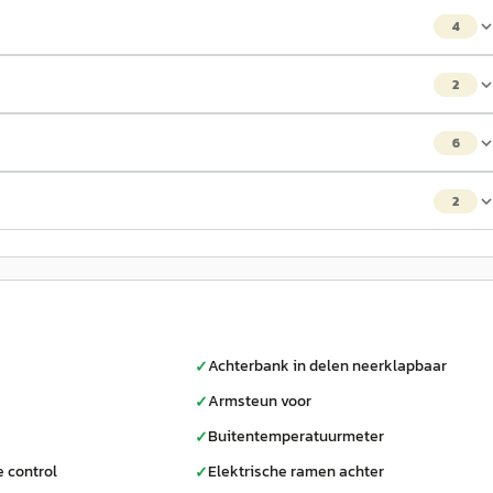
4
2
6
2
Achterbank in delen neerklapbaar
✓
Armsteun voor
✓
Buitentemperatuurmeter
✓
e control
Elektrische ramen achter
✓