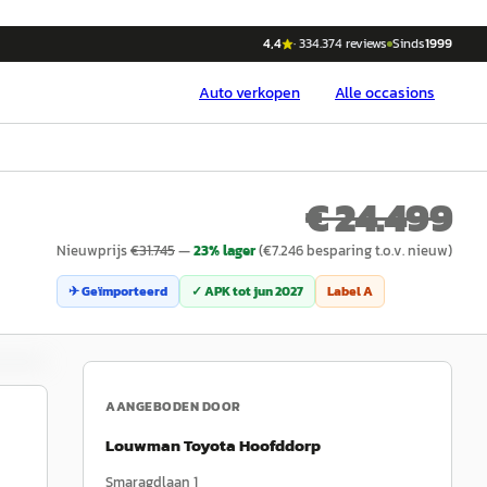
4,4
·
334.374
reviews
Sinds
1999
Auto
verkopen
Alle occasions
€ 24.499
Nieuwprijs
€
31.745
—
23
% lager
(€
7.246
besparing t.o.v. nieuw)
✈ Geïmporteerd
✓ APK tot
jun 2027
Label
A
AANGEBODEN DOOR
Louwman Toyota Hoofddorp
Smaragdlaan 1