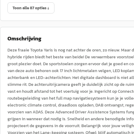
Toon alle 87 opties ↓
Omschrijving
Deze fraaie Toyota Yaris is nog nat achter de oren, zo nieuw. Maar 
hybride rijden biedt het beste van beide! De verwarmbare voorstoelen
groot plezier doet. De sportstoelen zorgen ervoor dat je goed en com
van deze auto behoren ook 17 inch lichtmetalen velgen, LED koplamp
achterbank en LED-achterlichten. Het digitale dashboard is niet all
slimme rit. De achteruitrijcamera geeft je duidelijk zicht op de ru
vast en houdt afstand tot het voertuig voor je. Ingericht op Connec
routebegeleiding van het full map navigatiesysteem kun je je volle
electronic climate control, draadloos opladen, DAB ontvangst, reg
voorzien van ADAS. Deze Advanced Driver Assistence Systems funge
grijpen in wanneer dat nodig is. Snelheid en andere benodigde info
projecteert de gegevens in de voorruit. Belangrijk voor jouw veilig
Voorzien van het Lane-keeping systeem. Ofwel: blijf automatisch in