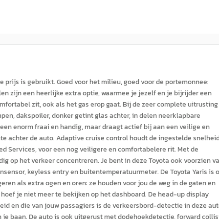
de prijs is gebruikt. Goed voor het milieu, goed voor de portemonnee:
 zijn een heerlijke extra optie, waarmee je jezelf en je bijrijder een
fortabel zit, ook als het gas erop gaat. Bij de zeer complete uitrusting
en, dakspoiler, donker getint glas achter, in delen neerklapbare
een enorm fraai en handig, maar draagt actief bij aan een veilige en
imte achter de auto. Adaptive cruise control houdt de ingestelde snelhei
ted Services, voor een nog veiligere en comfortabelere rit. Met de
dig op het verkeer concentreren. Je bent in deze Toyota ook voorzien v
ensensor, keyless entry en buitentemperatuurmeter. De Toyota Yaris is 
ren als extra ogen en oren: ze houden voor jou de weg in de gaten en
 hoef je niet meer te bekijken op het dashboard. De head-up display
heid en die van jouw passagiers is de verkeersbord-detectie in deze aut
 je baan. De auto is ook uitgerust met dodehoekdetectie, forward collis