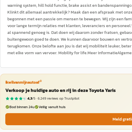
warning system, hill hold functie, brake assist en bandenspanning
Klinkt dit allemaal aantrekkelijk? Maak dan een afspraak met onze
begonnen met een passie om mensen te bewegen. Wij zijn een familie
voor lange termijn relaties met klanten, leveranciers en personeel
al spannend genoeg is. Dat doen wij daarom zonder fratsen, gebas
buitengewoon goed te doen. We kunnen daarvoor bouwen en vertrou
terugkomen. Onze belofte aan jou is dat wij mobiliteit leuker, beter
met elke vorm van vervoer. Mobility for life.Meer informatieAlgeme
®
ikwilvanmijnautoaf
Verkoop je huidige auto en rij in deze Toyota Yaris
4,3
/5 ·
6.249
reviews op Trustpilot
Bod binnen 24u
Veilig vanuit huis
Meld grati