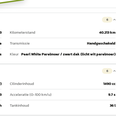
6
3
Kilometerstand
40.213 km
e
Transmissie
Handgeschakeld
s
Kleur
Pearl White Parelmoer / zwart dak (licht wit parelmoer)
6
)
Cilinderinhoud
1490 cc
3
Acceleratie (0-100 km/u)
9.7 s
h
Tankinhoud
36 l