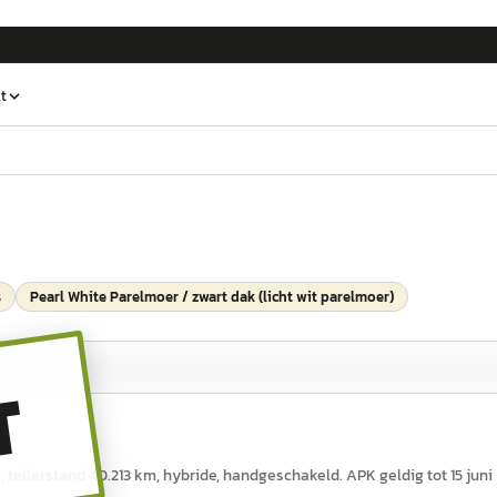
t
s
Pearl White Parelmoer / zwart dak (licht wit parelmoer)
T
 s, tellerstand 40.213 km, hybride, handgeschakeld. APK geldig tot 15 juni