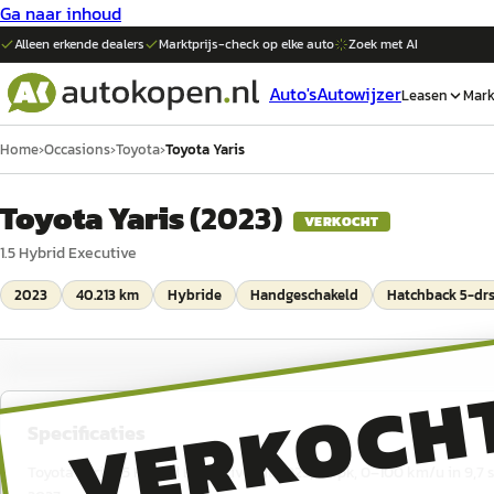
Ga naar inhoud
Alleen erkende dealers
Marktprijs-check op elke
auto
Zoek met AI
Auto's
Autowijzer
Leasen
Mark
Home
›
Occasions
›
Toyota
›
Toyota Yaris
Toyota Yaris
(
2023
)
VERKOCHT
1.5 Hybrid Executive
2023
40.213 km
Hybride
Handgeschakeld
Hatchback 5-dr
VERKOCH
Specificaties
Toyota Yaris 1.5 Hybrid Executive uit 2023, 116 pk, 0–100 km/u in 9,7